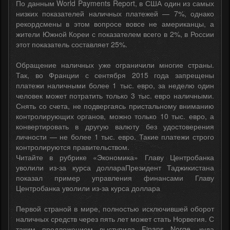
По данным World Payments Report, в США один из самых
низких показателей наличных платежей — 7%, однако
рекордсмены в этом вопросе вовсе не американцы, а
жители Южной Кореи с показателем всего в 2%, в России
этот показатель составляет 25%.
Обращение наличных уже ограничили многие страны.
Так, во Франции с сентября 2015 года запрещены
платежи наличными более 1 тыс. евро, за неделю один
человек может потратить только 3 тыс. евро наличными.
Снять со счета, не подвергаясь пристальному вниманию
контролирующих органов, можно только 10 тыс. евро, а
конвертировать в другую валюту без удостоверения
личности — не более 1 тыс. евро. Такие платежи строго
контролируются правительством.
Читайте в рубрике «Экономика» Главу Центробанка
уволили из-за курса доллараПрезидент Таджикистана
показал пример управления финансами Главу
Центробанка уволили из-за курса доллара
Первой страной в мире, полностью исключившей оборот
наличных средств через пять лет может стать Норвегия. С
таким предложением выступила Finans Norge, куда