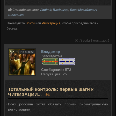
Спасибо сказали
Vladimir
,
Владимир
,
Яков Михайлович
Шевченко
Пожалуйста
Войти
или
Регистрация
, чтобы присоединиться к
беседе.
11 года 3 мес. назад
Владимир
Не в сети
Завсегдатай
Сообщений:
573
Репутация:
25
Тотальный контроль: первые шаги к
ЧИПИЗАЦИИ...
#4
Всех россиян хотят обязать пройти биометрическую
регистрацию