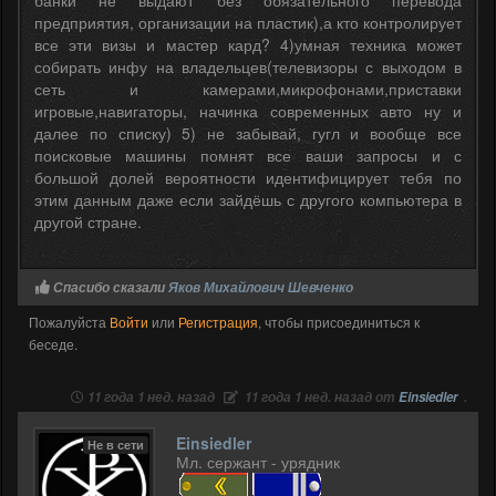
предприятия, организации на пластик),а кто контролирует
все эти визы и мастер кард? 4)умная техника может
собирать инфу на владельцев(телевизоры с выходом в
сеть и камерами,микрофонами,приставки
игровые,навигаторы, начинка современных авто ну и
далее по списку) 5) не забывай, гугл и вообще все
поисковые машины помнят все ваши запросы и с
большой долей вероятности идентифицирует тебя по
этим данным даже если зайдёшь с другого компьютера в
другой стране.
Спасибо сказали
Яков Михайлович Шевченко
Пожалуйста
Войти
или
Регистрация
, чтобы присоединиться к
беседе.
11 года 1 нед. назад
11 года 1 нед. назад от
Einsiedler
.
Einsiedler
Не в сети
Мл. сержант - урядник