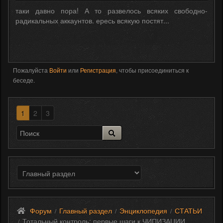
таки давно пора! А то развелось всяких свободно-
радикальных аккаунтов. ересь всякую постят...
Пожалуйста
Войти
или
Регистрация
, чтобы присоединиться к
беседе.
1
2
3
Форум
Главный раздел
Энциклопедия
СТАТЬИ
/
/
/
Тотальный контроль: первые шаги к ЧИПИЗАЦИИ...
/