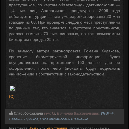
преступников, по картам обязательной дактилоскопии —
1,4 тыс. лиц. Аналогичная процедура с 2009 года
действует в Турции — там уже зарегистрированы 20 млн
граждан из 60. При проверке следов с мест преступлений
по данным тех, кто значится в картотеке преступников,
удалось выявить 70 тыс. виновных, по так называемым
биокартам порядка 25 тыс.
По замыслу автора законопроекта Романа Худякова,
хранение биометрической информации будет
осуществляться на протяжении 150 лет со дня ее
оформления, после чего биокарты будут подлежать
уничтожению в соответствии с законодательством.
(С)
Спасибо сказали
serg12
,
Виталий Выживальщик
,
Vladimir
,
Евгений Луньков
,
Яков Михайлович Шевченко
Пожалуйста
Войти
или
Регистрация
, чтобы присоединиться к