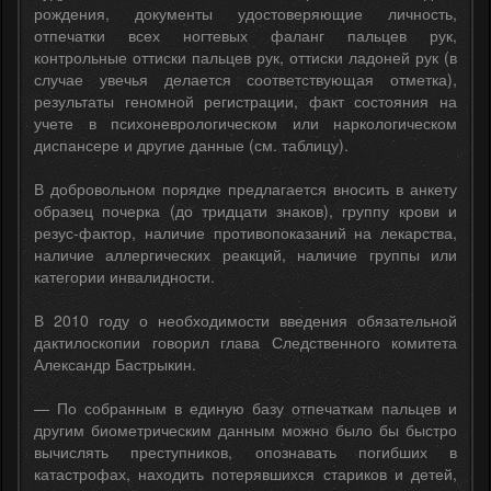
рождения, документы удостоверяющие личность,
отпечатки всех ногтевых фаланг пальцев рук,
контрольные оттиски пальцев рук, оттиски ладоней рук (в
случае увечья делается соответствующая отметка),
результаты геномной регистрации, факт состояния на
учете в психоневрологическом или наркологическом
диспансере и другие данные (см. таблицу).
В добровольном порядке предлагается вносить в анкету
образец почерка (до тридцати знаков), группу крови и
резус-фактор, наличие противопоказаний на лекарства,
наличие аллергических реакций, наличие группы или
категории инвалидности.
В 2010 году о необходимости введения обязательной
дактилоскопии говорил глава Следственного комитета
Александр Бастрыкин.
— По собранным в единую базу отпечаткам пальцев и
другим биометрическим данным можно было бы быстро
вычислять преступников, опознавать погибших в
катастрофах, находить потерявшихся стариков и детей,