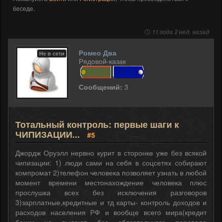
беседе.
11 года 2 нед. назад
Ромео Два
Не в сети
Рядовой-казак
Сообщений:
3
Тотальный контроль: первые шаги к
ЧИПИЗАЦИИ...
#5
Джордж Оруэлл нервно курит в сторонке уже без всякой
чипизации: 1) люди сами на себя в соцсетях собирают
компромат 2)телефон человека позволяет узнать в любой
момент времени местонахождение человека плюс
прослушка всех без исключения разговоров
3)зарплатные,кредитные и тд карты- контроль доходов и
расходов населения РФ и вообще всего мира(кредит
банки не выдают без обязательного перевода