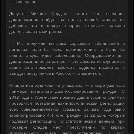
— заявлял он.
Депутат Михаил Сердюк считает, что введение
дактилоскопии пойдет на пользу нашей стране, но
добавил, что в первую очередь отпечатки пальцев
должны сдавать мигранты.
— Мы получили вспышки серьезных заболеваний в
регионах. Если бы была дактилоскопия, то было бы
видно, откуда идет заболевание. Оборудование для
дактилоскопии не затратное — это абсолютно окупаемые
вещи. Зато поможет избежать подделку паспортов и
въезда преступников в Россию, — отметил он.
Инициатива Худякова не уникальна — в мире уже есть
примеры тотального дактилоскопирования граждан. С
2012 года в Узбекистане помимо дактилоскопии судимых
проводится поэтапная дактилоскопическая регистрация
всех совершеннолетних граждан. За два года было
зарегистрировано 4,4 млн граждан из 22 млн, которые
подлежат регистрации. По статистическим данным, при
проверке следов мест преступлений по картам
криминального учета было установлено 7 тыс.