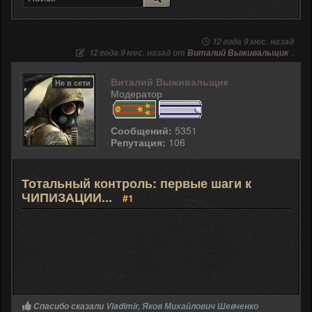
12 года 9 мес. назад
12 года 9 мес. назад от
Виталий Выживальщик
.
Виталий Выживальщик
Не в сети
Модератор
Сообщений:
5351
Репутация:
106
Тотальный контроль: первые шаги к
ЧИПИЗАЦИИ...
#1
Спасибо сказали
Vladimir
,
Яков Михайлович Шевченко