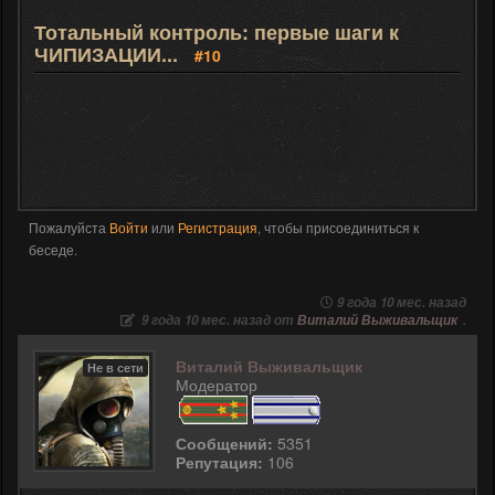
Тотальный контроль: первые шаги к
ЧИПИЗАЦИИ...
#10
Пожалуйста
Войти
или
Регистрация
, чтобы присоединиться к
беседе.
9 года 10 мес. назад
9 года 10 мес. назад от
Виталий Выживальщик
.
Виталий Выживальщик
Не в сети
Модератор
Сообщений:
5351
Репутация:
106