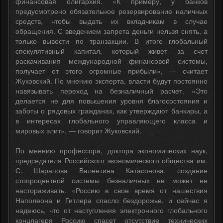
финансовая олигархия. «К примеру, у банков
предусмотрено обязательное резервирование наличных
средств, чтобы выдать их вкладчикам в случае
обращения. С введением запрета деньги нельзя снять, а
только вывести по транзакции. В итоге глобальный
спекулятивный капитал, который живет за счет
раскачивания международной финансовой системы,
получает от этого огромные прибыли», — считает
Жуковский. По мнению эксперта, власти будут постоянно
навязывать переход на безналичный расчет. «Это
делается не для повышения уровня благосостояния и
заботы о рядовых гражданах, как утверждают банкиры, а
в интересах глобального управляющего класса и
мировых элит», — говорит Жуковский.
По мнению профессора, доктора экономических наук,
председателя Российского экономического общества им.
С. Шарапова Валентина Катасонова, создание
стопроцентной системы безналичных не может не
настораживать. «Россию в свое время от нашествия
Наполеона и Гитлера спасло бездорожье, и сейчас я
надеюсь, что от наступления электронного глобального
концлагеря Россию спасет отсутствие технических