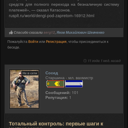
средств для полного перехода на безналичную систему
платежей», — сказал Катасонов.
rusplt.ru/world/dengi-pod-zapretom-16912.html
Спасибо сказали
serg12
,
Яков Михайлович Шевченко
Пожалуйста
Войти
или
Регистрация
, чтобы присоединиться к
беседе.
11 года 1 нед. назад
Сосед
Не в сети
Старшина - мл. вахмистр
Сообщений:
101
Репутация:
1
Тотальный контроль: первые шаги к