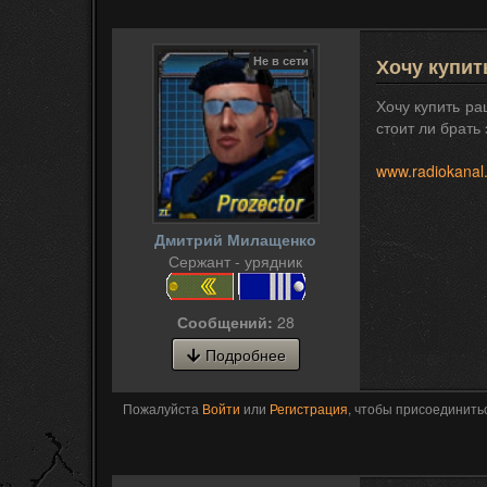
Не в сети
Хочу купит
Хочу купить ра
стоит ли брать 
www.radiokanal.
Дмитрий Милащенко
Сержант - урядник
Сообщений:
28
Подробнее
Пожалуйста
Войти
или
Регистрация
, чтобы присоединитьс