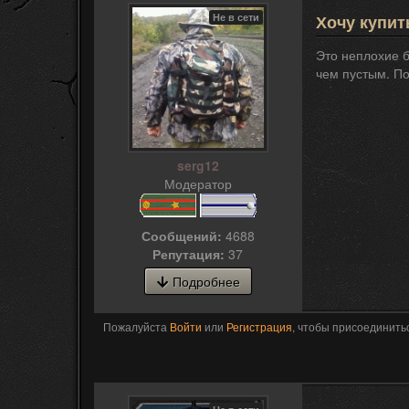
Не в сети
Хочу купит
Это неплохие б
чем пустым. По
serg12
Модератор
Сообщений:
4688
Репутация:
37
Подробнее
Пожалуйста
Войти
или
Регистрация
, чтобы присоединитьс