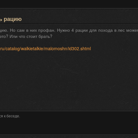
ь рацию
цию. Но сам в них профан. Нужно 4 рации для похода в лес можем
это? Или что стоит брать?
ru/catalog/walkietalkie/malomoshn/id302.shtml
я к беседе.