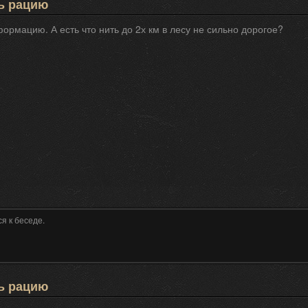
ь рацию
ормацию. А есть что нить до 2х км в лесу не сильно дорогое?
я к беседе.
ь рацию