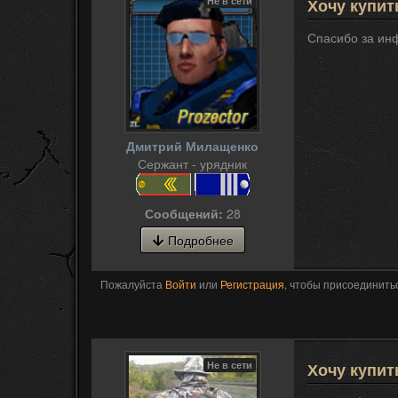
Не в сети
Хочу купит
Спасибо за инф
Дмитрий Милащенко
Сержант - урядник
Сообщений:
28
Подробнее
Пожалуйста
Войти
или
Регистрация
, чтобы присоединитьс
Не в сети
Хочу купит