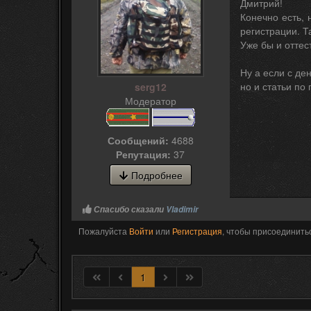
Дмитрий!
Конечно есть, 
регистрации. Т
Уже бы и оттес
Ну а если с де
но и статьи по
serg12
Модератор
Сообщений:
4688
Репутация:
37
Подробнее
Спасибо сказали
Vladimir
Пожалуйста
Войти
или
Регистрация
, чтобы присоединитьс
1