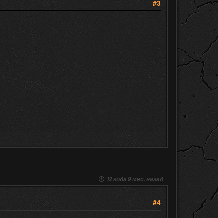
#3
12 года 9 мес. назад
#4