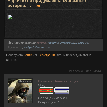
Нарочно не придумаешь: курьезные
истории... :)
#6
Спасибо сказали
serg12
,
Vladimir
,
Владимир
,
Борис 34
,
Руслан .....
,
Андрей Силантьев
Пожалуйста
Войти
или
Регистрация
, чтобы присоединиться к
беседе.
12 года 3 мес. назад
Виталий Выживальщик
Не в сети
Модератор
Сообщений:
5351
Репутация:
106