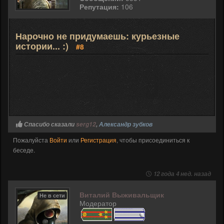
Репутация:
106
Нарочно не придумаешь: курьезные
истории... :)
#8
Спасибо сказали
serg12
,
Александр зубков
Пожалуйста
Войти
или
Регистрация
, чтобы присоединиться к
беседе.
12 года 4 нед. назад
Виталий Выживальщик
Не в сети
Модератор