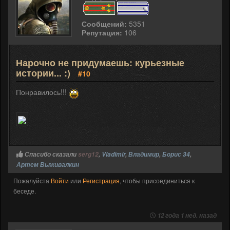
Сообщений:
5351
Репутация:
106
Нарочно не придумаешь: курьезные
истории... :)
#10
Понравилось!!!
Спасибо сказали
serg12
,
Vladimir
,
Владимир
,
Борис 34
,
Артем Выживалкин
Пожалуйста
Войти
или
Регистрация
, чтобы присоединиться к
беседе.
12 года 1 нед. назад