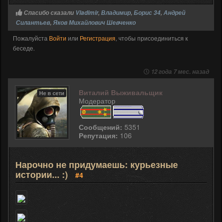
Спасибо сказали
Vladimir
,
Владимир
,
Борис 34
,
Андрей
Силантьев
,
Яков Михайлович Шевченко
Пожалуйста
Войти
или
Регистрация
, чтобы присоединиться к
беседе.
12 года 7 мес. назад
Виталий Выживальщик
Не в сети
Модератор
Сообщений:
5351
Репутация:
106
Нарочно не придумаешь: курьезные
истории... :)
#4