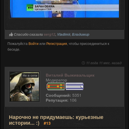
Спасибо сказали
serg12
,
Vladimir
,
Владимир
Пожалуйста
Войти
или
Регистрация
, чтобы присоединиться к
беседе.
11 года 11 мес. назад
Виталий Выживальщик
Не в сети
Модератор
Сообщений:
5351
Репутация:
106
Нарочно не придумаешь: курьезные
истории... :)
#13