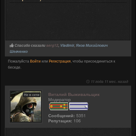
Спасибо сказали
serg12
,
Vladimir
,
Яков Михайлович
Шевченко
Пожалуйста
Войти
или
Регистрация
, чтобы присоединиться к
беседе.
11 года 11 мес. назад
Виталий Выживальщик
Не в сети
Модератор
Сообщений:
5351
Репутация:
106