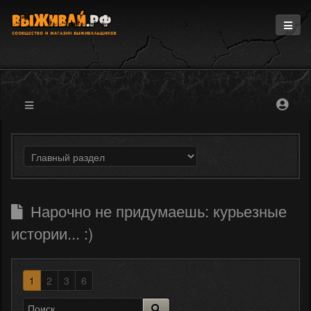
Главная
Информация
Магазин
Блоги
Форум
Нарочно не придумаешь: курьезные
истории... :)
1
2
3
6