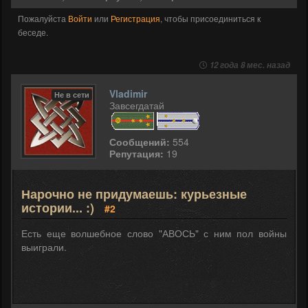
Пожалуйста
Войти
или
Регистрация
, чтобы присоединиться к
беседе.
12 года 8 мес. назад
Vladimir
Не в сети
Завсегдатай
Сообщений:
554
Репутация:
19
Нарочно не придумаешь: курьезные
истории... :)
#2
Есть еще волшебное слово "АВОСЬ" с ним пол войны
выиграли.