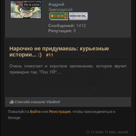
Андрей
Не в сети
Завсегдатай
Сообщений:
1412
Репутация:
5
Нарочно не придумаешь: курьезные
истории... :)
#11
Очень помогает и короткое заклинание, которое звучит
примерно так: "Пох УЙ"....
Спасибо сказали
Vladimir
Пожалуйста
Войти
или
Регистрация
, чтобы присоединиться к
беседе.
11 года 11 мес. назад