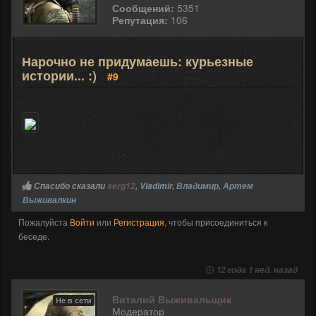
Сообщений:
5351
Репутация:
106
Нарочно не придумаешь: курьезные
истории... :)
#9
Спасибо сказали
serg12
,
Vladimir
,
Владимир
,
Артем
Выживалкин
Пожалуйста
Войти
или
Регистрация
, чтобы присоединиться к
беседе.
12 года 1 нед. назад
Виталий Выживальщик
Не в сети
Модератор