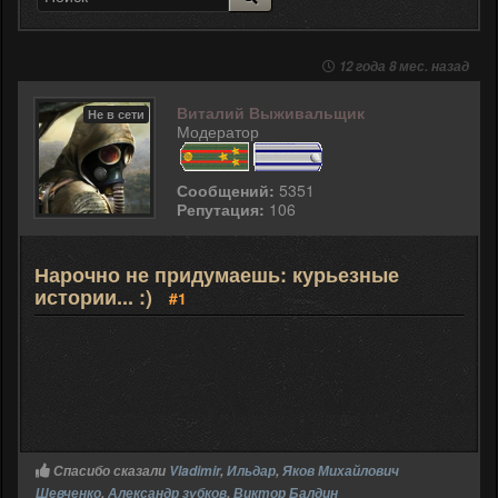
12 года 8 мес. назад
Виталий Выживальщик
Не в сети
Модератор
Сообщений:
5351
Репутация:
106
Нарочно не придумаешь: курьезные
истории... :)
#1
Спасибо сказали
Vladimir
,
Ильдар
,
Яков Михайлович
Шевченко
,
Александр зубков
,
Виктор Балдин