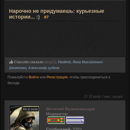
Нарочно не придумаешь: курьезные
истории... :)
#7
Спасибо сказали
serg12
,
Vladimir
,
Яков Михайлович
Шевченко
,
Александр зубков
Пожалуйста
Войти
или
Регистрация
, чтобы присоединиться к
беседе.
12 года 1 мес. назад
Виталий Выживальщик
Не в сети
Модератор
Сообщений:
5351