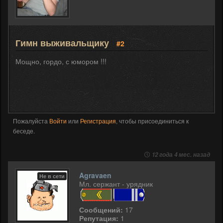
Гимн выживальщику
#2
Мощно, гордо, с юмором !!!
Пожалуйста
Войти
или
Регистрация
, чтобы присоединиться к
беседе.
12 года 4 мес. назад
Agravaen
Не в сети
Мл. сержант - урядник
Сообщений:
17
Репутация:
1