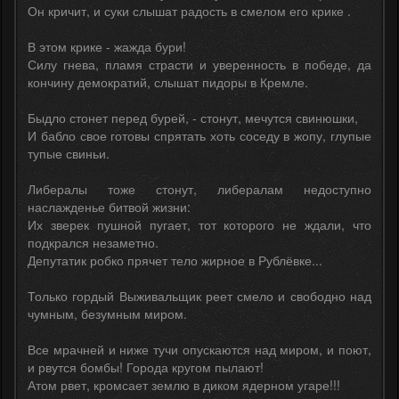
Он кричит, и суки слышат радость в смелом его крике .
В этом крике - жажда бури!
Силу гнева, пламя страсти и уверенность в победе, да
кончину демократий, слышат пидоры в Кремле.
Быдло стонет перед бурей, - стонут, мечутся свинюшки,
И бабло свое готовы спрятать хоть соседу в жопу, глупые
тупые свиньи.
Либералы тоже стонут, либералам недоступно
наслажденье битвой жизни:
Их зверек пушной пугает, тот которого не ждали, что
подкрался незаметно.
Депутатик робко прячет тело жирное в Рублёвке...
Только гордый Выживальщик реет смело и свободно над
чумным, безумным миром.
Все мрачней и ниже тучи опускаются над миром, и поют,
и рвутся бомбы! Города кругом пылают!
Атом рвет, кромсает землю в диком ядерном угаре!!!