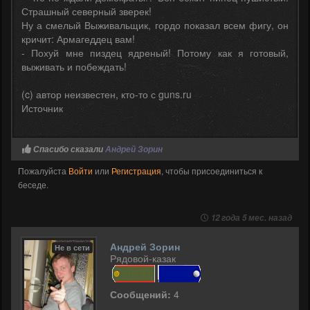
Страшный северный зверек!
Ну а смелый Выживальщик, гордо показал всем фигу, он
кричит: Армагеддец вам!
- Похуй мне пиздец ядреный! Потому как я готовый,
выживать и побеждать!
(c) автор неизвестен, кто-то с guns.ru
Источник
Спасибо сказали
Андрей Зорин
Пожалуйста
Войти
или
Регистрация
, чтобы присоединиться к
беседе.
12 года 5 мес. назад
Андрей Зорин
Не в сети
Рядовой-казак
Сообщений:
4