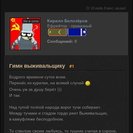
12 года 5 мес. назад
Кирилл Белозёров
Не в сети
Ефрейтор - приказный
Сообщений:
8
Гимн выживальщику
#1
Бодрого времени суток всем.
Перенёс из курилки, на всякий случай
Очень уж за душу берёт )))
И так:
Над тупой толпой народа ворог тучи собирает.
Между тучами и стадом гордо реет Выживальщик,
в камуфляже бесподобном.
То стволом своим любуясь, то тушняк считая в схроне,