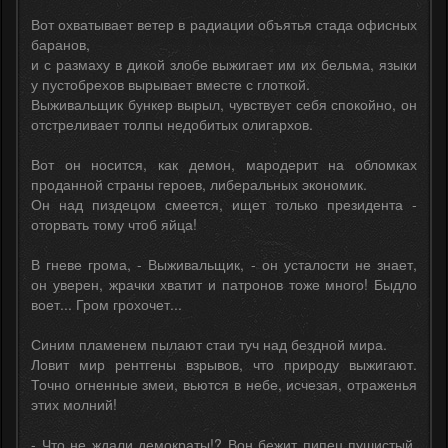
Вот охватывает ветер в радиации объятья стада офисных
баранов,
и с размаху в дикой злобе выжигает им их бельма, языки
у пустобрехов вырывает вместе с глоткой.
Выживальщик бункер вырыл, чувствует себя спокойно, он
отстреливает толпы недобитых олигархов.
Вот он носится, как демон, мародерит на обломках
проданной страны героев, либеральных экономик.
Он над пиздецом смеется, ищет только президента -
оторвать тому чтоб яйца!
В гневе грома, - Выживальщик, - он усталости не знает,
он уверен, жрачки хватит и патронов тоже много! Быдло
воет... Гром грохочет...
Синим пламенем пылают стаи туч над бездной мира.
Ловит мир рентгены взрывов, что природу выжигают.
Точно огненные змеи, вьются в небе, исчезая, отраженья
этих молний!
- Что не ждали демократы!? Вон бежит пипец пушистый.