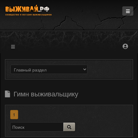
Главная
Информация
Магазин
Блоги
Форум
Гимн выживальщику
1