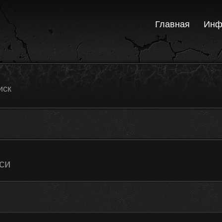
Главная
Инф
иск
си