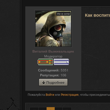
Не в сети
Как воспит
Виталий Выживальщик
Модератор
Сообщений:
5351
Репутация:
106
Подробнее
Пожалуйста
Войти
или
Регистрация
, чтобы присоединитьс