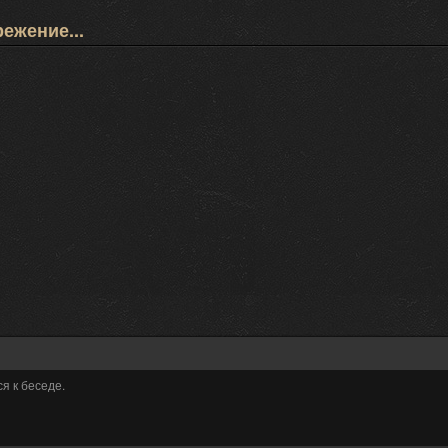
ежение...
я к беседе.