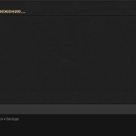
ежение...
я к беседе.