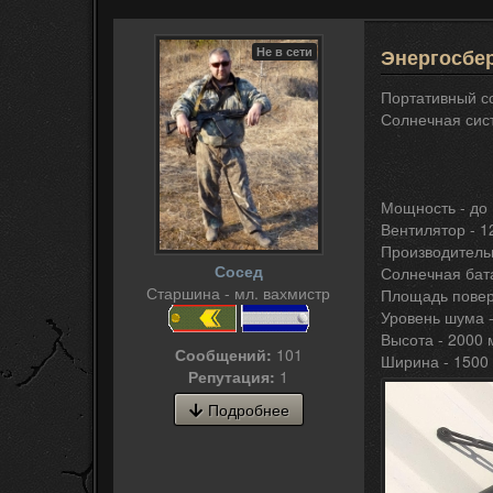
Не в сети
Энергосбер
Портативный с
Солнечная сис
Мощность - до 
Вентилятор - 12
Производительн
Сосед
Солнечная бата
Старшина - мл. вахмистр
Площадь поверх
Уровень шума -
Высота - 2000
Сообщений:
101
Ширина - 1500
Репутация:
1
Подробнее