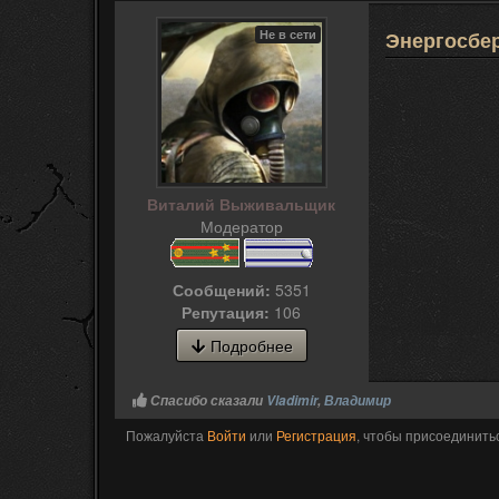
Не в сети
Энергосбер
Виталий Выживальщик
Модератор
Сообщений:
5351
Репутация:
106
Подробнее
Спасибо сказали
Vladimir
,
Владимир
Пожалуйста
Войти
или
Регистрация
, чтобы присоединитьс