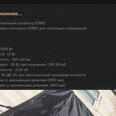
ежение...
олнечный коллектор EXMO
тема отопления EXMO для небольших помещений
1500 Вт
 В, 12 Вт
ость - 200 м3/час
рея - 20 Вт при излучении 1000 Вт/м2
ности - 2,34 м2
 54 ДБ (А) при максимальной производительности
 мм (с крепежными ремнями 2300 мм)
 мм (с крепежными ремнями 1800 мм)