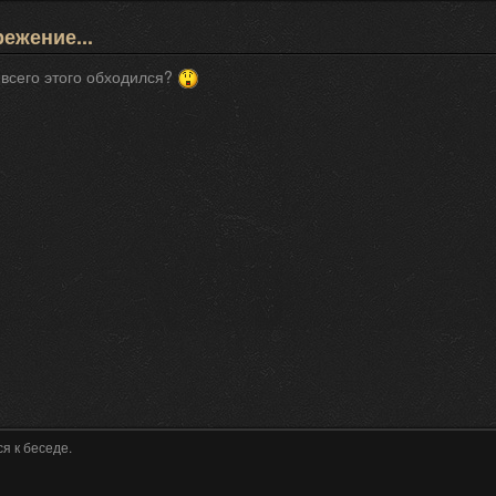
ежение...
з всего этого обходился?
я к беседе.