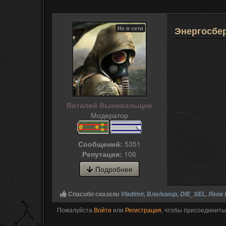
Не в сети
Энергосбер
Виталий Выживальщик
Модератор
Сообщений:
5351
Репутация:
106
Подробнее
Спасибо сказали
Vladimir
,
Владимир
,
DIE_SEL
,
Яков 
Пожалуйста
Войти
или
Регистрация
, чтобы присоединитьс