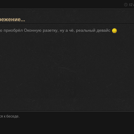
12 
ежение...
ю приобрёл Оконную разетку, ну а чё, реальный девайс
я к беседе.