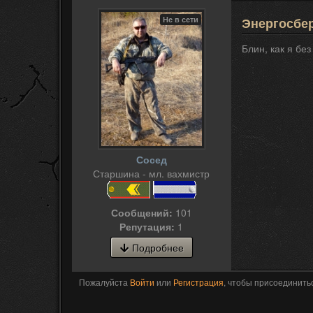
Не в сети
Энергосбер
Блин, как я бе
Сосед
Старшина - мл. вахмистр
Сообщений:
101
Репутация:
1
Подробнее
Пожалуйста
Войти
или
Регистрация
, чтобы присоединитьс