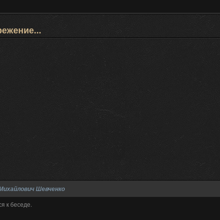
ежение...
Михайлович Шевченко
я к беседе.