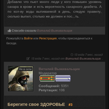
Добавлю что пьют много люди у кого повышен уровень
сахара в крови и есть вероятность сахарного диабета. А
по кол-ву воды выпиваемой в день, следую правилу,
сколько выпил, столько же должен и пос...ть.
Спасибо сказали
Виталий Выживальщик
Пожалуйста
Войти
или
Регистрация
, чтобы присоединиться к
беседе.
13 года 7 мес. назад
13 года 7 мес. назад от
Виталий Выживальщик
.
Виталий Выживальщик
Не в сети
Модератор
Сообщений:
5351
Репутация:
106
Берегите свое ЗДОРОВЬЕ
#3