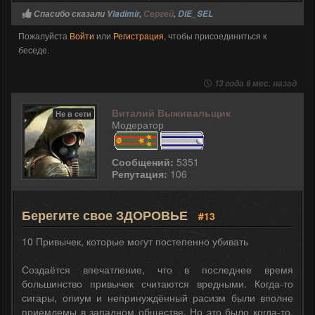
Спасибо сказали
Vladimir
,
Сергей
,
DIE_SEL
Пожалуйста
Войти
или
Регистрация
, чтобы присоединиться к
беседе.
13 года 6 мес. назад
Виталий Выживальщик
Не в сети
Модератор
Сообщений:
5351
Репутация:
106
Берегите свое ЗДОРОВЬЕ
#13
10 Привычек, которые могут постепенно убивать
Создаётся впечатление, что в последнее время
большинство привычек считаются вредными. Когда-то
сигары, опиум и непринуждённый расизм были вполне
приемлемы в западном обществе. Но это было когда-то,