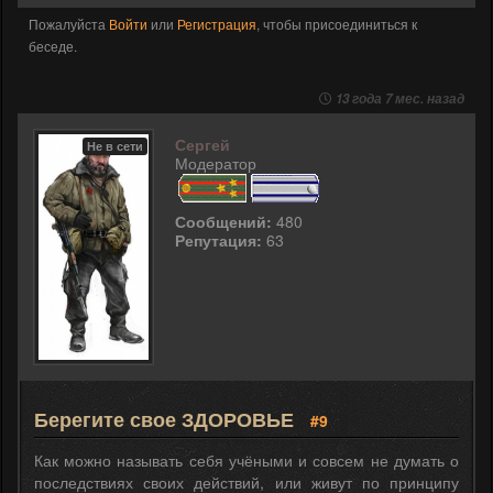
Пожалуйста
Войти
или
Регистрация
, чтобы присоединиться к
беседе.
13 года 7 мес. назад
Сергей
Не в сети
Модератор
Сообщений:
480
Репутация:
63
Берегите свое ЗДОРОВЬЕ
#9
Как можно называть себя учёными и совсем не думать о
последствиях своих действий, или живут по принципу