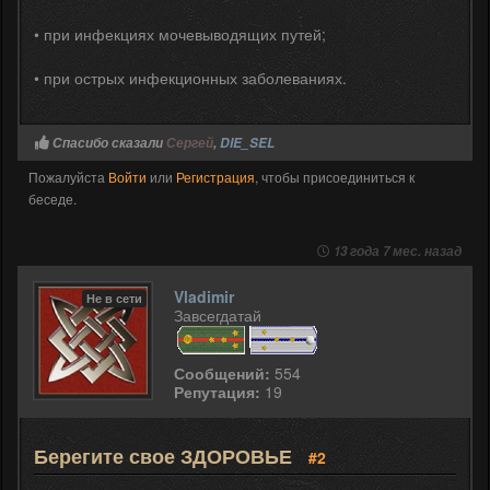
• при инфекциях мочевыводящих путей;
• при острых инфекционных заболеваниях.
Спасибо сказали
Сергей
,
DIE_SEL
Пожалуйста
Войти
или
Регистрация
, чтобы присоединиться к
беседе.
13 года 7 мес. назад
Vladimir
Не в сети
Завсегдатай
Сообщений:
554
Репутация:
19
Берегите свое ЗДОРОВЬЕ
#2