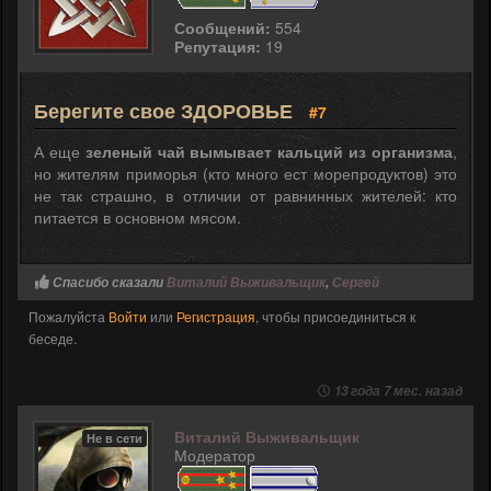
Сообщений:
554
Репутация:
19
Берегите свое ЗДОРОВЬЕ
#7
А еще
зеленый чай вымывает кальций из организма
,
но жителям приморья (кто много ест морепродуктов) это
не так страшно, в отличии от равнинных жителей: кто
питается в основном мясом.
Спасибо сказали
Виталий Выживальщик
,
Сергей
Пожалуйста
Войти
или
Регистрация
, чтобы присоединиться к
беседе.
13 года 7 мес. назад
Виталий Выживальщик
Не в сети
Модератор