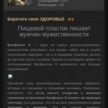
Сообщений:
5351
Репутация:
106
Берегите свое ЗДОРОВЬЕ
#12
Пищевой пластик лишает
мужчин мужественности
Бисфенол А
— один из самых распространённых
компонентов пластмасс; его можно найти как в сугубо
технических изделиях, так и в пищевом пластике, вплоть
до детских сосок и рожков. Однако в последнее время на
использование бисфенола А налагается всё больше
ограничений.
Причиной тому разнообразные негативные эффекты,
которые он оказывает в организме человека. Например,
считается, что
из-за своего сходства с женским
гормоном эстрогеном бисфенол А влияет на нервную
систему;
есть данные, что из-за него увеличивается
риск
аритмии у женщин
. Это не считая, конечно,