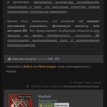
в организме
увеличение количества полифенолов,
приводящее к тому, что клеточная структура печени
претерпевает негативные изменения
.
Кроме того, оказалось, что зеленый чай
мешает
организму усваивать фолиевую кислоту или
витамин В9
. Это представляет особенную опасность
для
женщин во время беременности, поскольку В9
предохраняет вынашиваемый плод от возникновения
пороков развития
.
Спасибо сказали
Сергей
,
DIE_SEL
Пожалуйста
Войти
или
Регистрация
, чтобы присоединиться к
беседе.
13 года 7 мес. назад
13 года 3 мес. назад от
Виталий Выживальщик
.
Vladimir
Не в сети
Завсегдатай