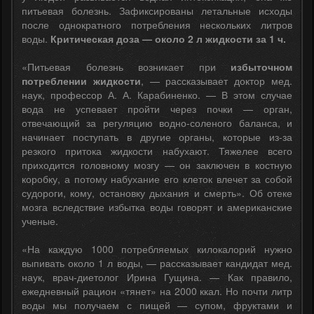
питьевая болезнь. Зафиксированы летальные исходы
после однократного потребления нескольких литров
воды.
Критическая доза — около 2 л жидкости за 1 ч.
«Питьевая болезнь возникает при
избыточном
потреблении жидкости
, — рассказывает доктор мед.
наук, профессор А. А. Карабиненко. — В этом случае
вода не успевает пройти через почки — орган,
отвечающий за регуляцию водно-соленого баланса, и
начинает поступать в другие органы, которые из-за
резкого притока жидкости набухают. Тяжелее всего
приходится головному мозгу — он заключен в костную
коробку, а потому набухание его клеток влечет за собой
судороги, кому, остановку дыхания и смерть». Об отеке
мозга вследствие избытка воды говорят и американские
ученые.
«На каждую 1000 потребляемых килокалорий нужно
выпивать около 1 л воды, — рассказывает кандидат мед.
наук, врач-диетолог Ирина Гущина. — Как правило,
ежедневный рацион «тянет» на 2000 ккал. Но почти литр
воды мы получаем с пищей — супом, фруктами и