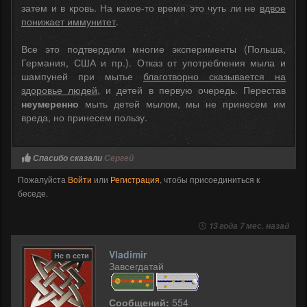
затем и в кровь. На какое-то время это чуть ли не
вдвое
понижает иммунитет
.
Все это подтвердили многие эксперименты (Польша,
Германия, США и пр.). Отказ от употребления мыла и
шампуней при мытье
благотворно сказывается на
здоровье людей
, и детей в первую очередь. Перестав
неумеренно
мыть детей мылом, мы не принесем им
вреда, но принесем пользу.
Спасибо сказали
Сергей
Пожалуйста
Войти
или
Регистрация
, чтобы присоединиться к
беседе.
13 года 7 мес. назад
Vladimir
Не в сети
Завсегдатай
Сообщений:
554