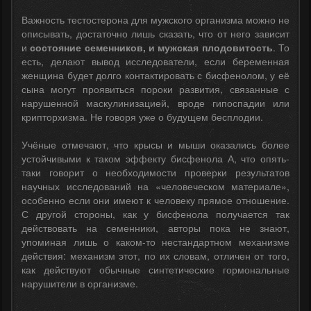
Важность тестостерона для мужского организма можно не
описывать, достаточно лишь сказать, что от него зависит
и
состояние семенников, и мужская плодовитость
. То
есть, делают вывод исследователи, если беременная
женщина будет долго контактировать с бисфенолом, у её
сына могут проявиться пороки развития, связанные с
нарушенной маскулинизацией, вроде гипоспадии или
крипторхизма. Не говоря уже о будущем бесплодии.
Учёные отмечают, что крысы и мыши оказались более
устойчивыми к таком эффекту бисфенола А, что опять-
таки говорит о необходимости проверки результатов
научных исследований на «человеческом материале»,
особенно если они имеют к человеку прямое отношение.
С другой стороны, как у бисфенола получается так
действовать на семенники, авторы пока не знают,
упоминая лишь о каком-то нестандартном механизме
действия: механизм этот, по их словам, отличен от того,
как действуют обычные синтетические гормональные
нарушители в организме.