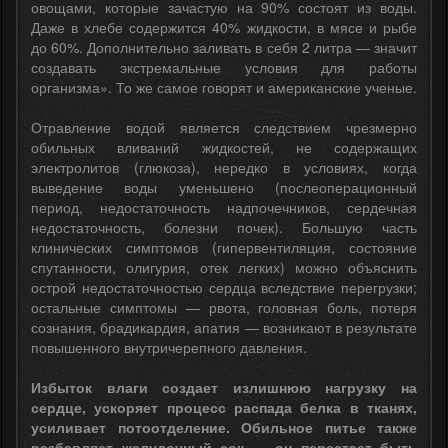
овощами, которые зачастую на 90% состоят из воды.
Даже в хлебе содержится 40% жидкости, в мясе и рыбе
до 60%. Дополнительно заливать в себя 2 литра — значит
создавать экстремальные условия для работы
организма». То же самое говорят и американские ученые.
Отравление водой является следствием чрезмерно
обильных вливаний жидкостей, не содержащих
электролитов (глюкоза), нередко в условиях, когда
выведение воды уменьшено (послеоперационный
период, недостаточность надпочечников, сердечная
недостаточность, болезни почек). Большую часть
клинических симптомов (гипервентиляция, состояние
спутанности, олигурия, отек легких) можно объяснить
острой недостаточностью сердца вследствие перегрузки;
остальные симптомы — рвота, головная боль, потеря
сознания, брадикардия, апатия — возникают в результате
повышенного внутричерепного давления.
Избыток влаги создает излишнюю нагрузку на
сердце, ускоряет процесс распада белка в тканях,
усиливает потоотделение. Обильное питье также
разбавляет желудочный сок — он перестает быть