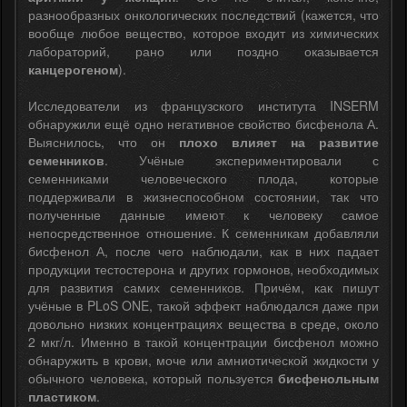
разнообразных онкологических последствий (кажется, что
вообще любое вещество, которое входит из химических
лабораторий, рано или поздно оказывается
канцерогеном
).
Исследователи из французского института INSERM
обнаружили ещё одно негативное свойство бисфенола А.
Выяснилось, что он
плохо влияет на развитие
семенников
. Учёные экспериментировали с
семенниками человеческого плода, которые
поддерживали в жизнеспособном состоянии, так что
полученные данные имеют к человеку самое
непосредственное отношение. К семенникам добавляли
бисфенол А, после чего наблюдали, как в них падает
продукции тестостерона и других гормонов, необходимых
для развития самих семенников. Причём, как пишут
учёные в PLoS ONE, такой эффект наблюдался даже при
довольно низких концентрациях вещества в среде, около
2 мкг/л. Именно в такой концентрации бисфенол можно
обнаружить в крови, моче или амниотической жидкости у
обычного человека, который пользуется
бисфенольным
пластиком
.