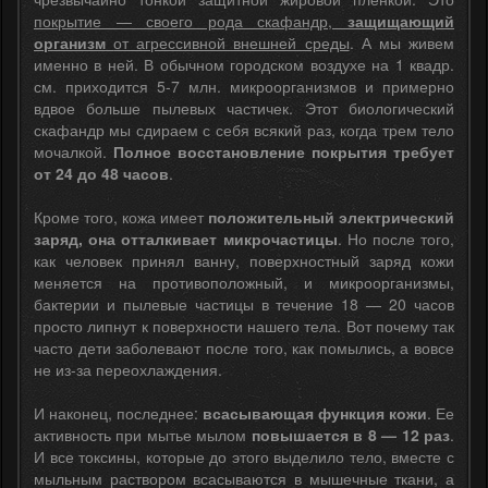
покрытие — своего рода скафандр,
защищающий
организм
от агрессивной внешней среды
. А мы живем
именно в ней. В обычном городском воздухе на 1 квадр.
см. приходится 5-7 млн. микроорганизмов и примерно
вдвое больше пылевых частичек. Этот биологический
скафандр мы сдираем с себя всякий раз, когда трем тело
мочалкой.
Полное восстановление покрытия требует
от 24 до 48 часов
.
Кроме того, кожа имеет
положительный электрический
заряд, она отталкивает микрочастицы
. Но после того,
как человек принял ванну, поверхностный заряд кожи
меняется на противоположный, и микроорганизмы,
бактерии и пылевые частицы в течение 18 — 20 часов
просто липнут к поверхности нашего тела. Вот почему так
часто дети заболевают после того, как помылись, а вовсе
не из-за переохлаждения.
И наконец, последнее:
всасывающая функция кожи
. Ее
активность при мытье мылом
повышается в 8 — 12 раз
.
И все токсины, которые до этого выделило тело, вместе с
мыльным раствором всасываются в мышечные ткани, а