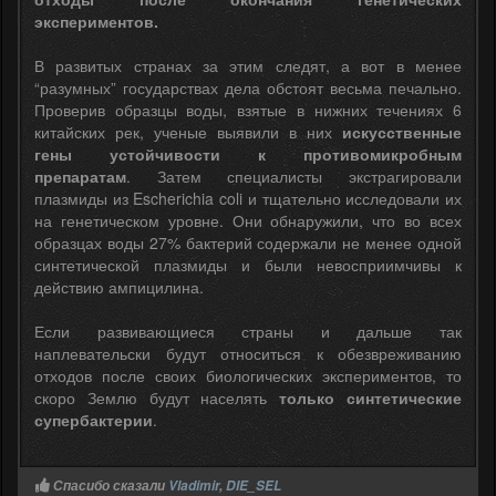
экспериментов.
В развитых странах за этим следят, а вот в менее
“разумных” государствах дела обстоят весьма печально.
Проверив образцы воды, взятые в нижних течениях 6
китайских рек, ученые выявили в них
искусственные
гены устойчивости к противомикробным
препаратам
. Затем специалисты экстрагировали
плазмиды из Escherichia coli и тщательно исследовали их
на генетическом уровне. Они обнаружили, что во всех
образцах воды 27% бактерий содержали не менее одной
синтетической плазмиды и были невосприимчивы к
действию ампицилина.
Если развивающиеся страны и дальше так
наплевательски будут относиться к обезвреживанию
отходов после своих биологических экспериментов, то
скоро Землю будут населять
только синтетические
супербактерии
.
Спасибо сказали
Vladimir
,
DIE_SEL