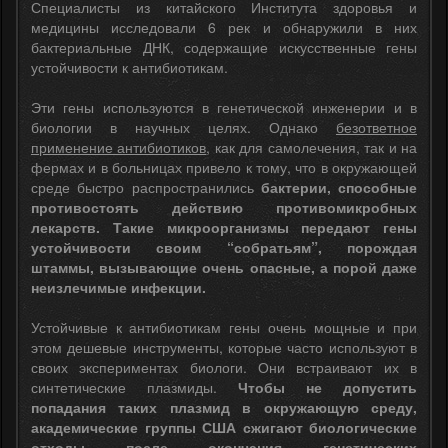
Специалисты из китайского Института здоровья и
медицины исследовали 6 рек и обнаружили в них
бактериальные ДНК, содержащие искусственные гены
устойчивости к антибиотикам.
Эти гены используются в генетической инженерии и в
биологии в научных целях. Однако
безответное
применение антибиотиков
, как для самолечения, так и на
фермах и в больницах привело к тому, что в окружающей
среде быстро распространились
бактерии, способные
противостоять действию противомикробных
лекарств. Такие микроорганизмы передают гены
устойчивости своим “собратьям”, порождая
штаммы, вызывающие очень опасные, а порой даже
неизлечимые инфекции.
Устойчивые к антибиотикам гены очень мощные и при
этом дешевые инструменты, которые часто используют в
своих экспериментах биологи. Они встраивают их в
синтетические плазмиды.
Чтобы не допустить
попадания таких плазмид в окружающую среду,
академические группы США сжигают биологические
отходы после окончания генетических