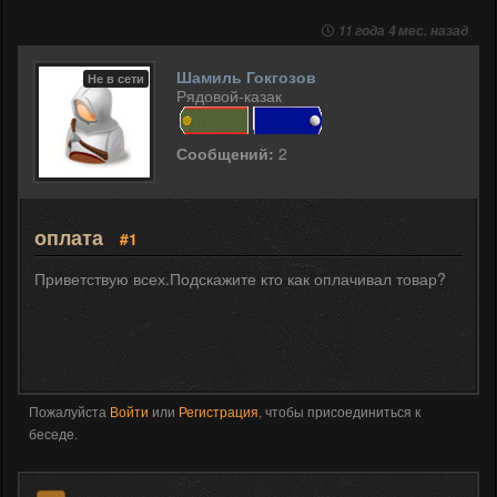
11 года 4 мес. назад
Шамиль Гокгозов
Не в сети
Рядовой-казак
Сообщений:
2
оплата
#1
Приветствую всех.Подскажите кто как оплачивал товар?
Пожалуйста
Войти
или
Регистрация
, чтобы присоединиться к
беседе.