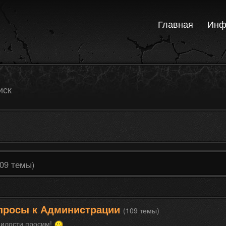
Главная
Инф
иск
109 темы)
просы к Администрации
(109 темы)
милости просим!