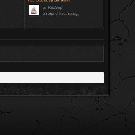
)
от
RexSep
5 года 6 мес. назад