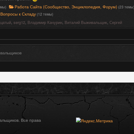
Работа Сайта (Сообщество, Энциклопедия, Форум)
емы)
(23 темы
Вопросы к Складу
(12 темы)
цатый
,
serg12
,
Владимир Качурин
,
Виталий Выживальщик
,
Сергей
вальщиков
альщиков. Все права