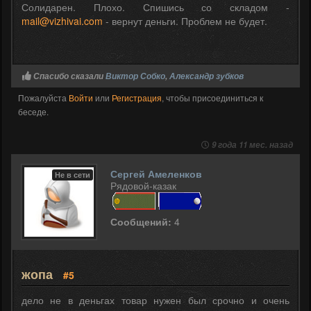
Солидарен. Плохо. Спишись со складом -
mail@vizhivai.com
- вернут деньги. Проблем не будет.
Спасибо сказали
Виктор Собко
,
Александр зубков
Пожалуйста
Войти
или
Регистрация
, чтобы присоединиться к
беседе.
9 года 11 мес. назад
Сергей Амеленков
Не в сети
Рядовой-казак
Сообщений:
4
жопа
#5
дело не в деньгах товар нужен был срочно и очень