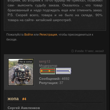
вторник. Во вторник к 18-00 курьер не приехал, позвонил
сам- выяснить судьбу заказа. Оказалось , что товар
бракованный и надо подождать еще или отменить заказ.
P.S. Скорей всего, товара и не было на складе, 90%
товара на сайте- китайский ширпотреб.
Пожалуйста
Войти
или
Регистрация
, чтобы присоединиться к
беседе.
9 года 11 мес. назад
serg12
Не в сети
Модератор
Сообщений:
4692
Репутация:
37
жопа
#4
Сергей Амеленков