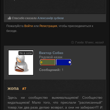
Спасибо сказали
Александр зубков
Пожалуйста
Войти
или
Регистрация
, чтобы присоединиться к
беседе.
7 года 10 мес. назад
Виктор Собко
Не в сети
Рядовой-казак
Сообщений:
1
жопа
#7
Здесь ни сообщество выживальщиков! Сообщество
кидальщиков! Мало того, что прислали "расписанный"
товар,так два раза делаю возврат, а они не забирают!!! И