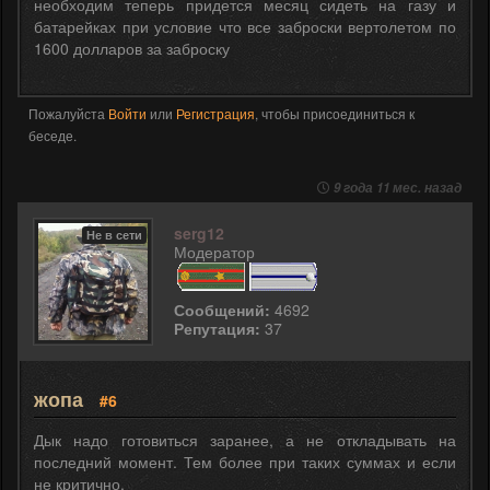
необходим теперь придется месяц сидеть на газу и
батарейках при условие что все заброски вертолетом по
1600 долларов за заброску
Пожалуйста
Войти
или
Регистрация
, чтобы присоединиться к
беседе.
9 года 11 мес. назад
serg12
Не в сети
Модератор
Сообщений:
4692
Репутация:
37
жопа
#6
Дык надо готовиться заранее, а не откладывать на
последний момент. Тем более при таких суммах и если
не критично.