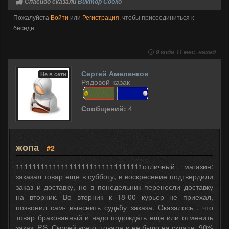
Спасибо сказали
Виктор Собко
Пожалуйста
Войти
или
Регистрация
, чтобы присоединиться к
беседе.
9 года 11 мес. назад
Сергей Амеленков
Не в сети
Рядовой-казак
Сообщений:
4
жопа
#2
1111111111111111111111111111111отличный магазин:
заказал товар еще в субботу, в воскресение подтвердили
заказ и доставку, но в понедельник перенесли доставку
на вторник. Во вторник к 18-00 курьер не приехал,
позвонил сам- выяснить судьбу заказа. Оказалось , что
товар бракованный и надо подождать еще или отменить
заказ. P.S. Скорей всего, товара и не было на складе, 90%