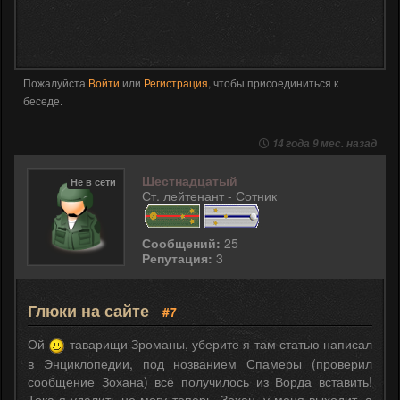
Пожалуйста
Войти
или
Регистрация
, чтобы присоединиться к
беседе.
14 года 9 мес. назад
Шестнадцатый
Не в сети
Ст. лейтенант - Сотник
Сообщений:
25
Репутация:
3
Глюки на сайте
#7
Ой
таварищи Зроманы, уберите я там статью написал
в Энциклопедии, под нозванием Спамеры (проверил
сообщение Зохана) всё получилось из Ворда вставить!
Тока я удалить не могу теперь. Зохан, у меня выходит, а