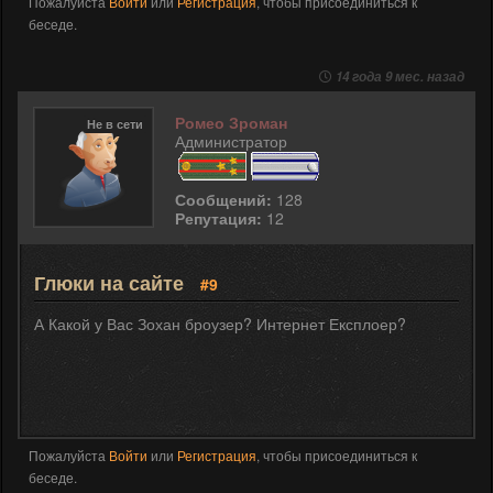
Пожалуйста
Войти
или
Регистрация
, чтобы присоединиться к
беседе.
14 года 9 мес. назад
Ромео Зроман
Не в сети
Администратор
Сообщений:
128
Репутация:
12
Глюки на сайте
#9
А Какой у Вас Зохан броузер? Интернет Експлоер?
Пожалуйста
Войти
или
Регистрация
, чтобы присоединиться к
беседе.