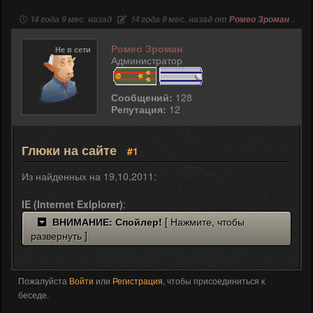
14 года 9 мес. назад
14 года 9 мес. назад от
Ромео Зроман
.
Ромео Зроман
Не в сети
Администратор
Сообщений:
128
Репутация:
12
Глюки на сайте
#1
Из найденных на 19,10,2011:
IE (Internet Exlplorer)
:
ВНИМАНИЕ: Спойлер!
[ Нажмите, чтобы
развернуть ]
Пожалуйста
Войти
или
Регистрация
, чтобы присоединиться к
беседе.