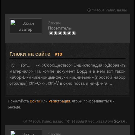
14 года 9 мес. назад
Зохан
Посетитель
Глюки на сайте
#10
Ну вот... -->>Сообщество>>Энциклопедия>>Добавить
материал>> На компе документ Ворд и в нем вот такой
набор-Ыкмникенрицынфеуки нрцниеыни--(простой набор
отбалды) ctrl+С-->>ctrl+V в окно поста и ни-фи-га....
Пожалуйста
Войти
или
Регистрация
, чтобы присоединиться к
беседе.
14 года 9 мес. назад
14 года 9 мес. назад от
Зохан
.
Зохан