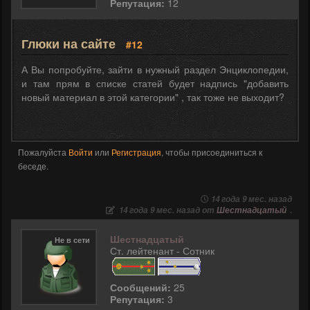
Репутация:
12
Глюки на сайте
#12
А Вы попробуйте, зайти в нужный раздел Энциклопедии,
и там прям в списке статей будет надпись "добавить
новый материал в этой категории" , так тоже не выходит?
Пожалуйста
Войти
или
Регистрация
, чтобы присоединиться к
беседе.
14 года 9 мес. назад
14 года 9 мес. назад от
Шестнадцатый
.
Шестнадцатый
Не в сети
Ст. лейтенант - Сотник
Сообщений:
25
Репутация:
3