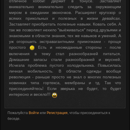
отличное хобби! Держит в тонусе. Заставляет
внимательно внимательно следить за окружающим
миром в ожидании звоночков. Расширяет кругозор о
всяких прикольных и полезных в жизни девайсах.
Заставляет приобретать полезные навыки. Ковать себя. А
так же позволяет нехило "выёживаться" перед друзьями и
знакомыми в области знания, тех же навыков и умений. А
уж огорошить экстравагантными примочками - проще
простого
Есть и неожиданные стороны - после
включения в тему стал разнообразней питаться.
Домашние запасы стали разнообразней и вкусней.
Исчезла проблема пустого холодильника. Повысилась
личная мобильность. В области одежды вообще
революция - раньше просто не знал о многих полезных
новинках типа гортекса, мембраны и тд. Так что
присоединяйтесь! Если зверька не будет, то будет
интересно и весело!!!
Пожалуйста
Войти
или
Регистрация
, чтобы присоединиться к
беседе.