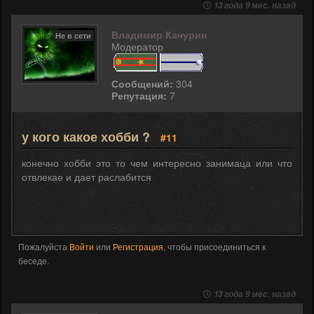
13 года 9 мес. назад
Владимир Качурин
Не в сети
Модератор
Сообщений:
304
Репутация:
7
у кого какое хобби ?
#11
конечно хобби это то чем интересно занимаца или что
отвлекае и дает раслабится
Пожалуйста
Войти
или
Регистрация
, чтобы присоединиться к
беседе.
13 года 9 мес. назад