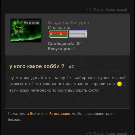
13 года 9 мес. назад
Владимир Качурин
Не в сети
Модератор
Сообщений:
304
Репутация:
7
у кого какое хобби ?
#2
ну что же давайте я начну ! я собираю летучих мышей
(живых нет! это уже много раз у меня спрашивали
)
если кому интересно то могу выложить фото!
Пожалуйста
Войти
или
Регистрация
, чтобы присоединиться к
беседе.
13 года 9 мес. назад