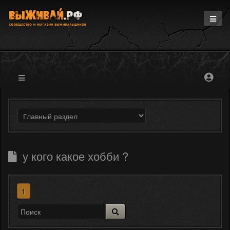
Главная
Информация
Магазин
Блоги
Форум
у кого какое хобби ?
1