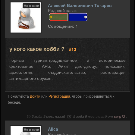
Алексей Валериевич Токарев
Не в сети
Рядовой-казак
Сообщений:
1
у кого какое хобби ?
#13
Горный туризм,традиционное и историческое
фехтование, АРБ, Айки дзю-дзюцу, поисковик,
археология, кладоискательство, рестоврация
антикварного оружия.
Пожалуйста
Войти
или
Регистрация
, чтобы присоединиться к
беседе.
5 года 9 мес. назад
5 года 9 мес. назад от
serg12
.
Alica
Не в сети
Рядовой-казак