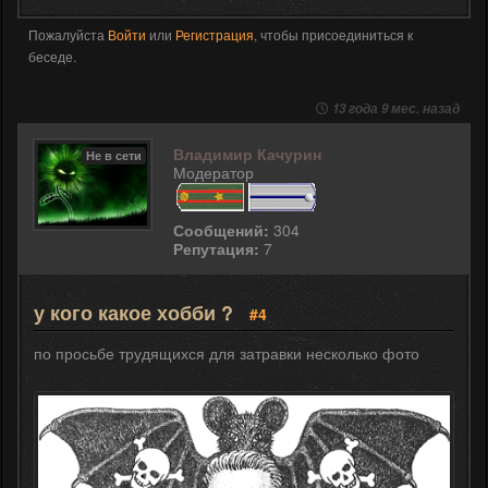
Пожалуйста
Войти
или
Регистрация
, чтобы присоединиться к
беседе.
13 года 9 мес. назад
Владимир Качурин
Не в сети
Модератор
Сообщений:
304
Репутация:
7
у кого какое хобби ?
#4
по просьбе трудящихся для затравки несколько фото