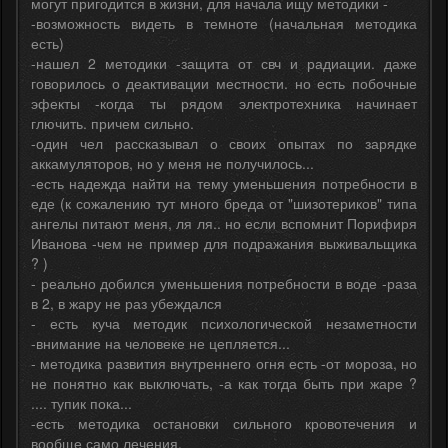
могут пригодится в жизни, для начала ищу методики -
-возможность видеть в темноте (начальная методика
есть)
-нашел 2 методики -защита от свч и радиации. даже
говорилось о деактивации местности. но есть побочные
эфекты -когда ты рядом электротехника начинает
глючить. причем сильно.
-один чел рассказывал о своих опытах по зарядке
аккамуляторов, но у меня не получилось...
-есть надежда найти на тему уменьшения потребности в
еде (к сожалению тут много бреда от "шизотериков" типа
ангелы питают меня, ля ля.. но если вспомнит Порифиря
Иванова -чем не пример для подражания выживальщика
? )
- реально добился уменьшения потребности в воде -раза
в 2, в жару не раз убеждался
- есть куча методик психологической незаметности
-внимание на человеке не цепляется...
- методика развития внутреннего огня есть -от мороза, но
не понятно как выключать, -а как тогда быть при жаре ?
.... тупик пока...
-есть методика остановки сильного кровотечения и
вообще само лечения.