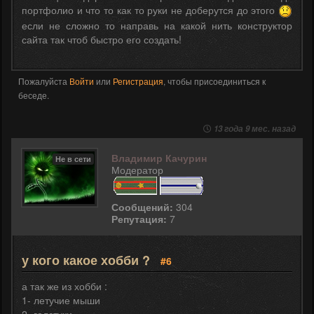
портфолио и что то как то руки не доберутся до этого
если не сложно то направь на какой нить конструктор
сайта так чтоб быстро его создать!
Пожалуйста
Войти
или
Регистрация
, чтобы присоединиться к
беседе.
13 года 9 мес. назад
Владимир Качурин
Не в сети
Модератор
Сообщений:
304
Репутация:
7
у кого какое хобби ?
#6
а так же из хобби :
1- летучие мыши
2- галстуки