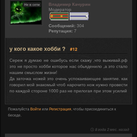
Владимир Качурин
Не в сети
Модератор
Сообщений:
304
Репутация:
7
у кого какое хобби ?
#12
Сереж я думаю не ошибусь если скажу ,что выживай.рф
это не просто хобби которое нас обьяденило ,а это стало
нашим смыслом жизни!
Да заточка ножей это очень успокаивающее занятие. как
говорил мой знакомый чтоб нарочито нож нужно провести
по каждой стороне 1000 раз не прилогая при этом усилий
Пожалуйста
Войти
или
Регистрация
, чтобы присоединиться к
беседе.
8 года 2 мес. назад