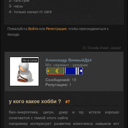
3- часы
4- только начал rc cars
Пожалуйста
Войти
или
Регистрация
, чтобы присоединиться к
беседе.
13 года 9 мес. назад
Александр ВинныйДyx
Не в сети
Мл. сержант - урядник
Сообщений:
18
Репутация:
1
у кого какое хобби ?
#7
био-энергетика. цигун, дэир и пр. кстати хорошо
сочетается с темой этого сайта
например интересует развитие комплекса навыков кот