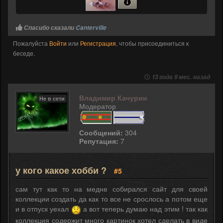
Спасибо сказали
Canterville
Пожалуйста
Войти
или
Регистрация
, чтобы присоединиться к
беседе.
13 года 9 мес. назад
Владимир Качурин
Не в сети
Модератор
Сообщений:
304
Репутация:
7
у кого какое хобби ?
#5
сам тут как то на медне собирался сайт для своей
коллекции создать да как то все не срослось а потом еще
и в отпуск уехал
а вот теперь думаю над этим ! так как
коллекция содержит много картинок хотел сделать в виде