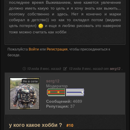
последнее время Выживанием, мне кажется увлечение
должно иметь какую то цель и я хочу знать как выжить...
поэтому собственно и здесь. Нет я конечно и марки
собирал в детстве)) но как то охладел потом (видимо
цель потерял)
и еще я люблю рисовать это наверное
тоже можно считать как хобби
Пожалуйста
Войти
или
Регистрация
, чтобы присоединиться к
беседе.
13 года 9 мес. назад
13 года 9 мес. назад от
serg12
.
serg12
Не в сети
Модератор
Сообщений:
4689
Репутация:
37
у кого какое хобби ?
#10