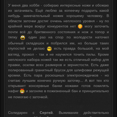
У меня два хобби - собираю интересные ножи и обожаю
их затачивать. Ещё люблю за копеечку подарить какой
нибудь замечательный ножик хорошему человеку. В
области заточки достиг оччень неплохого уровня - ну по
крайней мере вокруг конкурентов нет
могу заточить
почти всё до бритвенного состояния и нож и топор и
тяпку
один раз на спор по молодости наточил
обычный складешок и побрился им, но больше таких
глупостей не делаю
есть правда большой, на мой
взгляд, прокол - так и не научился точить пилы. Кроме
неплохого набора ножей так же есть отличный набор для
правки, осилки всех размеров и зернистости. Есть даже
полированный гранитный брусок для шлифовки режущей
кромки. Есть пара роскошных электронождачков - но
считаю лучшим конечно ручную заточку... А вот тех кто
открывает консервные банки ножами готов покилять
нафиг
и загоняю в пожизненный бан и принципиально
не помогаю с заточкой.
Солидарен с
Сергей
. Выживание действительно