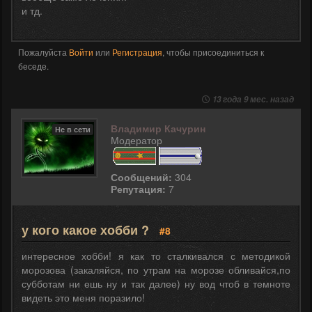
и тд.
Пожалуйста
Войти
или
Регистрация
, чтобы присоединиться к
беседе.
13 года 9 мес. назад
Владимир Качурин
Не в сети
Модератор
Сообщений:
304
Репутация:
7
у кого какое хобби ?
#8
интересное хобби! я как то сталкивался с методикой
морозова (закаляйся, по утрам на морозе обливайся,по
субботам ни ешь ну и так далее) ну вод чтоб в темноте
видеть это меня поразило!