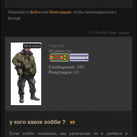
Пожалуйста
Войти
или
Регистрация
, чтобы присоединиться к
беседе.
13 года 9 мес. назад
Сергей
Не в сети
Модератор
Сообщений:
480
Репутация:
63
у кого какое хобби ?
#9
Если хобби понимать как увлечение то я увлёкся в