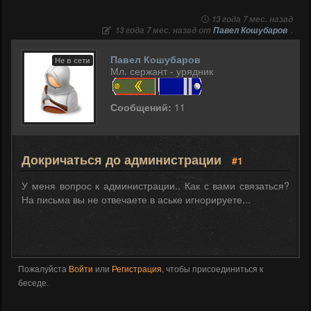
13 года 7 мес. назад
13 года 7 мес. назад от
Павел Кошубаров
.
Павел Кошубаров
Не в сети
Мл. сержант - урядник
Сообщений:
11
Докричаться до администрации
#1
У меня вопрос к администрации.. Как с вами связаться?
На письма вы не отвечаете в аське игнорируете...
Пожалуйста
Войти
или
Регистрация
, чтобы присоединиться к
беседе.