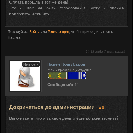
Оплата прошла в тот же день!
Это - чтоб не быть голословным. Могу и письма
приложить, если что...
Пожалуйста
Войти
или
Регистрация
, чтобы присоединиться к
беседе.
13 года 7 мес. назад
Павел Кошубаров
Не в сети
Мл. сержант - урядник
Сообщений:
11
Докричаться до администрации
#8
Вы считаете, что я за свои деньги ещё должен звонить?