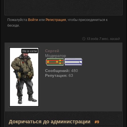
Пожалуйста
Войти
или
Регистрация
, чтобы присоединиться к
беседе.
13 года 7 мес. назад
Сергей
Не в сети
Модератор
Сообщений:
480
Репутация:
63
Докричаться до администрации
#9