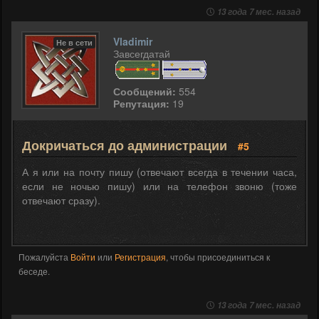
13 года 7 мес. назад
Vladimir
Не в сети
Завсегдатай
Сообщений:
554
Репутация:
19
Докричаться до администрации
#5
А я или на почту пишу (отвечают всегда в течении часа,
если не ночью пишу) или на телефон звоню (тоже
отвечают сразу).
Пожалуйста
Войти
или
Регистрация
, чтобы присоединиться к
беседе.
13 года 7 мес. назад