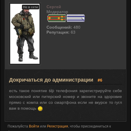
Сергей
Не в сети
Модератор
Сообщений:
480
Репутация:
63
Докричаться до администрации
#6
есть такое понятие sip телефония зарегистрируйте себе
московский или питерский номер и звоните на здоровие
прямо с компа или со смартфона если не вкурсе то гугл
вам в помощь
Пожалуйста
Войти
или
Регистрация
, чтобы присоединиться к