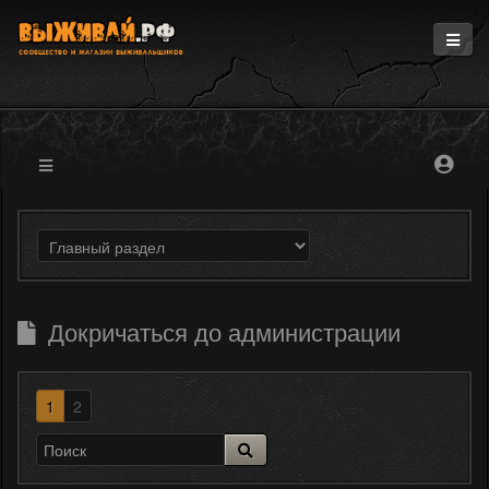
Главная
Информация
Магазин
Блоги
Форум
Докричаться до администрации
1
2