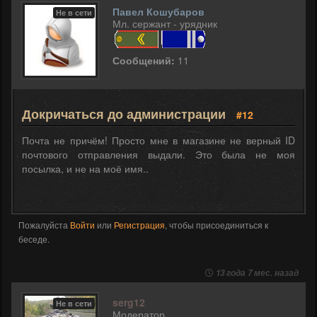
Павел Кошубаров
Не в сети
Мл. сержант - урядник
Сообщений:
11
Докричаться до администрации
#12
Почта не причём! Просто мне в магазине не верный ID
почтового отправления выдали. Это была не моя
посылка, и не на моё имя..
Пожалуйста
Войти
или
Регистрация
, чтобы присоединиться к
беседе.
13 года 7 мес. назад
serg12
Не в сети
Модератор