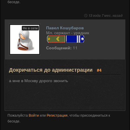
беседе.
13 года 7 мес. назад
Павел Кошубаров
Не в сети
Мл. сержант - урядник
Сообщений:
11
Докричаться до администрации
#4
а мне в Москву дорого звонить
Пожалуйста
Войти
или
Регистрация
, чтобы присоединиться к
беседе.