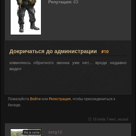
Репутация:
63
Докричаться до администрации
#10
извиняюсь обратного звонка уже нет... вроде недавно
видел
Пожалуйста
Войти
или
Регистрация
, чтобы присоединиться к
беседе.
13 года 7 мес. назад
serg12
Не в сети