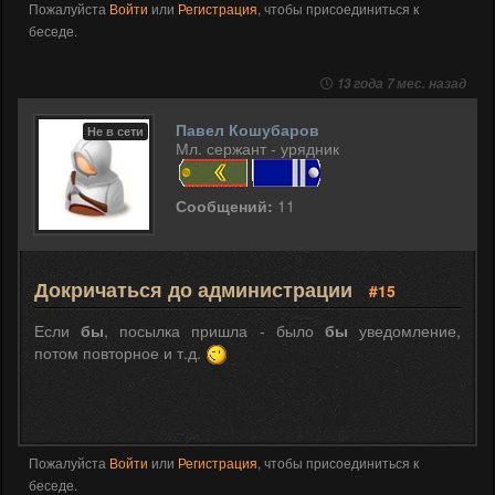
Пожалуйста
Войти
или
Регистрация
, чтобы присоединиться к
беседе.
13 года 7 мес. назад
Павел Кошубаров
Не в сети
Мл. сержант - урядник
Сообщений:
11
Докричаться до администрации
#15
Если
бы
, посылка пришла - было
бы
уведомление,
потом повторное и т.д.
Пожалуйста
Войти
или
Регистрация
, чтобы присоединиться к
беседе.