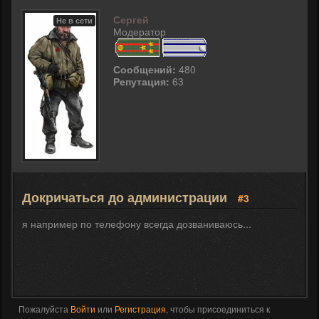
Сергей
Не в сети
Модератор
Сообщений:
480
Репутация:
63
Докричаться до администрации
#3
я например по телефону всегда дозваниваюсь...
Пожалуйста
Войти
или
Регистрация
, чтобы присоединиться к