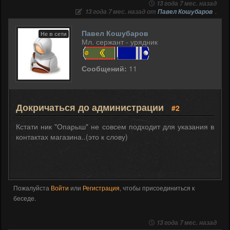
13 года 7 мес. назад
13 года 7 мес. назад от
Павел Кошубаров
.
Павел Кошубаров
Не в сети
Мл. сержант - урядник
Сообщений:
11
Докричаться до администрации
#2
Кстати ник "Опарыш" не совсем подходит для указания в
контактах магазина..(это к слову)
Пожалуйста
Войти
или
Регистрация
, чтобы присоединиться к
беседе.
13 года 7 мес. назад