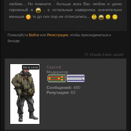
любим... Но помните - больше всех Вас люблю и ценю
скромный я
, а остальные наверняка значительно
меньше
тк до сих пор не отписались...
Пожалуйста
Войти
или
Регистрация
, чтобы присоединиться к
беседе.
13 года 5 мес. назад
Сергей
Не в сети
Модератор
Сообщений:
480
Репутация:
63