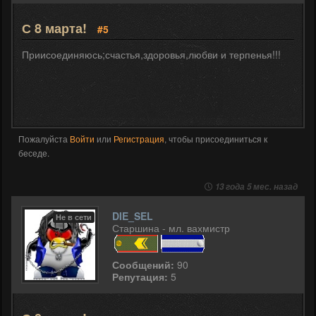
С 8 марта!
#5
Приисоединяюсь;счастья,здоровья,любви и терпенья!!!
Пожалуйста
Войти
или
Регистрация
, чтобы присоединиться к
беседе.
13 года 5 мес. назад
DIE_SEL
Не в сети
Старшина - мл. вахмистр
Сообщений:
90
Репутация:
5