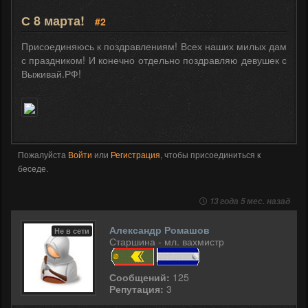
С 8 марта!
#2
Присоединяюсь к поздравлениям! Всех наших милых дам
с праздником! И конечно отдельно поздравляю девушек с
Выживай.РФ!
Пожалуйста
Войти
или
Регистрация
, чтобы присоединиться к
беседе.
13 года 5 мес. назад
Александр Ромашов
Не в сети
Старшина - мл. вахмистр
Сообщений:
125
Репутация:
3