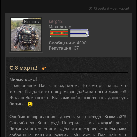
13 года 5 мес. назад
serg12
Не в сети
Модератор
Сообщений:
4692
Репутация:
37
С 8 марта!
#1
Милые дамы!
Поздравляем Вас с праздником. Не смотря ни на что
только Вы делаете нащу жизнь действительно жизнью!!!
Желаю Вам того что Вы сами себе пожелаете и даже чуть
больше.
Особые поздравления - девушкам со склада "Выживай"!!!
Спасибо за Ваш труд! Поверьте - мы каждый раз с
большим нетерпением ждём эти прекрасные посылочки,
собранные вашими руками. Мы очень Вас ценим и