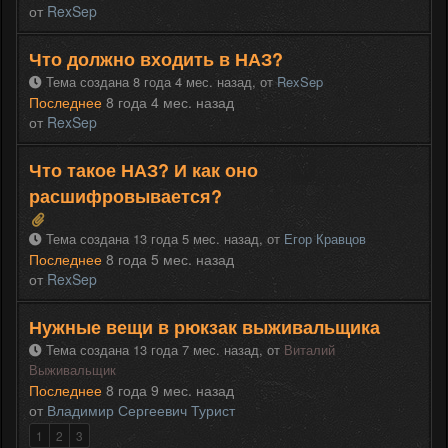
от
RexSep
Что должно входить в НАЗ?
Тема создана 8 года 4 мес. назад,
от
RexSep
Последнее
8 года 4 мес. назад
от
RexSep
Что такое НАЗ? И как оно
расшифровывается?
Тема создана 13 года 5 мес. назад,
от
Егор Кравцов
Последнее
8 года 5 мес. назад
от
RexSep
Нужные вещи в рюкзак выживальщика
Тема создана 13 года 7 мес. назад,
от
Виталий
Выживальщик
Последнее
8 года 9 мес. назад
от
Владимир Сергеевич Турист
1
2
3