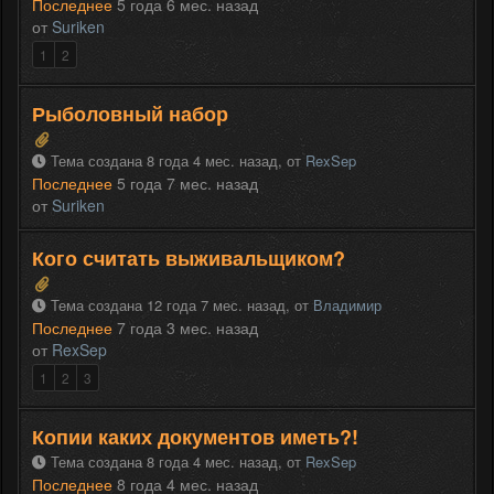
Последнее
5 года 6 мес. назад
от
Suriken
1
2
Рыболовный набор
Тема создана 8 года 4 мес. назад,
от
RexSep
Последнее
5 года 7 мес. назад
от
Suriken
Кого считать выживальщиком?
Тема создана 12 года 7 мес. назад,
от
Владимир
Последнее
7 года 3 мес. назад
от
RexSep
1
2
3
Копии каких документов иметь?!
Тема создана 8 года 4 мес. назад,
от
RexSep
Последнее
8 года 4 мес. назад