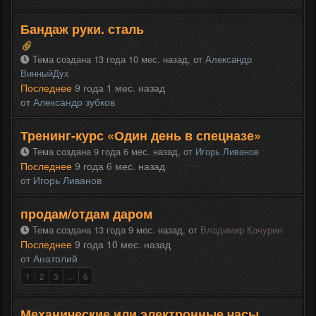
Бандаж руки. сталь
Тема создана 13 года 10 мес. назад,
от
Александр
ВинныйДyx
Последнее
9 года 1 мес. назад
от
Александр зубков
Тренинг-курс «Один день в спецназе»
Тема создана 9 года 6 мес. назад,
от
Игорь Ливанов
Последнее
9 года 6 мес. назад
от
Игорь Ливанов
продам/отдам даром
Тема создана 13 года 9 мес. назад,
от
Владимир Качурин
Последнее
9 года 10 мес. назад
от
Анатолий
1
2
3
...
6
Механические или электронные часы