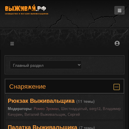
Главная
Информация
Магазин
Блоги
Форум
Снаряжение
Рюкзак Выживальщика
(11 темы)
Модераторы
:
Ромео Зроман
,
Шестнадцатый
,
serg12
,
Владимир
Качурин
,
Виталий Выживальщик
,
Сергей
Палатка Выживальщика
(7 темы)