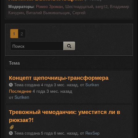
Модераторы
:
Ромео Зроман
,
Шестнадцатый
,
serg12
,
Владимир
Качурин
,
Виталий Выживальщик
,
Сергей
1
2
Тема
Концепт щепочницы-трансформера
Тема создана 4 года 3 мес. назад,
от
Suriken
Последнее
4 года 3 мес. назад
от
Suriken
Тревожный чемоданчик: уместится ли в
рюкзак?!
Тема создана 5 года 6 мес. назад,
от
RexSep