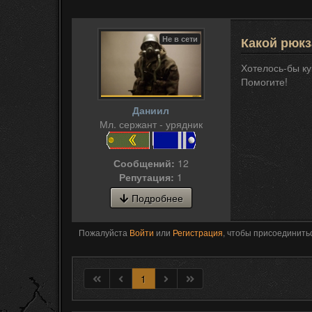
Не в сети
Какой рюкз
Хотелось-бы ку
Помогите!
Даниил
Мл. сержант - урядник
Сообщений:
12
Репутация:
1
Подробнее
Пожалуйста
Войти
или
Регистрация
, чтобы присоединитьс
1