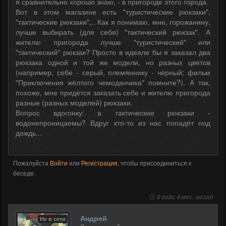
я сравнительно хорошо знаю, - в пригороде этого города.
Вот в этом магазине есть "туристические рюкзаки",
"тактические рюкзаки",.. Как я понимаю, мне, горожанину,
лучше выбирать (для себя) "тактический рюкзак". А
жителю пригорода лучше "туристический" или
"тактический" рюкзак? Просто в идеале бы я заказал два
рюкзака одной и той же модели, но разных цветов
(например, себе - серый, племяннику - чёрный; фильм
"Приключения жёлтого чемоданчика" помните?). А так,
похоже, мне придётся заказать себе и жителю пригорода
разные (разных моделей) рюкзаки.
Вопрос вдогонку: а тактические рюкзаки -
водонепроницаемы? Вдруг кто-то из нас попадёт под
дождь...
Пожалуйста
Войти
или
Регистрация
, чтобы присоединиться к
беседе.
8 года 4 мес. назад
Андрей
Не в сети