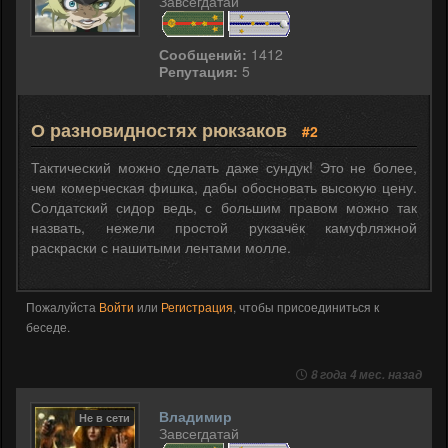
Завсегдатай
Сообщений:
1412
Репутация:
5
О разновидностях рюкзаков
#2
Тактический можно сделать даже сундук! Это не более,
чем комерческая фишка, дабы обосновать высокую цену.
Солдатский сидор ведь, с большим правом можно так
назвать, нежели простой рукзачёк камуфляжной
раскраски с нашитыми лентами молле.
Пожалуйста
Войти
или
Регистрация
, чтобы присоединиться к
беседе.
8 года 4 мес. назад
Владимир
Не в сети
Завсегдатай