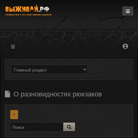
Главная
Информация
Магазин
Блоги
Форум
О разновидностях рюкзаков
1