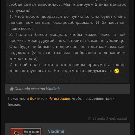
любая семья вместилась. Мы планируем 2 вида палаток
выпускать:
1. Чтоб просто добраться до пункта Б. Она будет очень
лёгкая, компактная, быстрособираемая. И 2х местная
чаще всего.
2. Палатка более мощная, чтобы можно было в ней
прожить месяц-другой, пока строится какое то убежище.
Она будет побольше, попрочнее, но тоже максимально
надежная (учитывая главные требования о легкости и
компактности)
И в ней надо чтото с отоплением придумать. костер
конечно трудновато... Но люди что-то придумывают
Спасибо сказали
Vladimir
Пожалуйста
Войти
или
Регистрация
, чтобы присоединиться к
беседе.
14 года 2 нед. назад
Vladimir
Не в сети