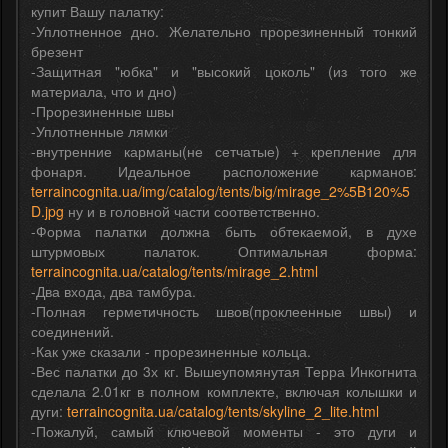
купит Вашу палатку:
-Уплотненное дно. Желательно прорезиненный тонкий
брезент
-Защитная "юбка" и "высокий цоколь" (из того же
материала, что и дно)
-Прорезиненные швы
-Уплотненные лямки
-внутренние карманы(не сетчатые) + крепление для
фонаря. Идеальное расположение карманов:
terraincognita.ua/img/catalog/tents/big/mirage_2%5B120%5
D.jpg
ну и в головной части соответственно.
-Форма палатки должна быть обтекаемой, в духе
штурмовых палаток. Оптимальная форма:
terraincognita.ua/catalog/tents/mirage_2.html
-Два входа, два тамбура.
-Полная герметичность швов(проклеенные швы) и
соединений.
-Как уже сказали - прорезиненные кольца.
-Вес палатки до 3х кг. Вышеупомянутая Терра Инкогнита
сделала 2.01кг в полном комплекте, включая колышки и
дуги:
terraincognita.ua/catalog/tents/skyline_2_lite.html
-Пожалуй, самый ключевой моменты - это дуги и