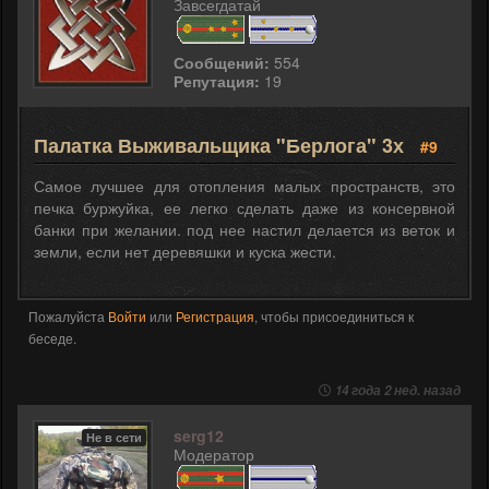
Завсегдатай
Сообщений:
554
Репутация:
19
Палатка Выживальщика "Берлога" 3х
#9
Самое лучшее для отопления малых пространств, это
печка буржуйка, ее легко сделать даже из консервной
банки при желании. под нее настил делается из веток и
земли, если нет деревяшки и куска жести.
Пожалуйста
Войти
или
Регистрация
, чтобы присоединиться к
беседе.
14 года 2 нед. назад
serg12
Не в сети
Модератор