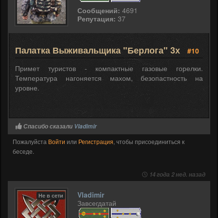
Сообщений:
4691
Репутация:
37
Палатка Выживальщика "Берлога" 3х
#10
Примет туристов - компактные газовые горелки.
Температура нагоняется махом, безопастность на
уровне.
Спасибо сказали
Vladimir
Пожалуйста
Войти
или
Регистрация
, чтобы присоединиться к
беседе.
14 года 2 нед. назад
Vladimir
Не в сети
Завсегдатай