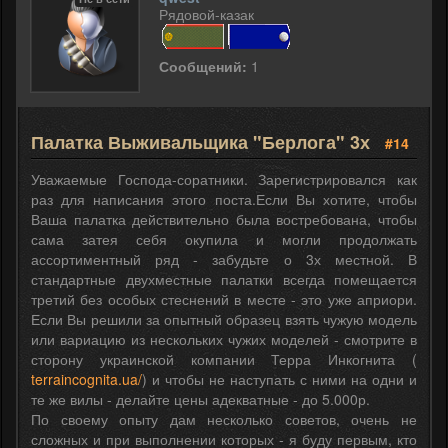
Рядовой-казак
Сообщений:
1
Палатка Выживальщика "Берлога" 3х
#14
Уважаемые Господа-соратники. Зарегистрировался как
раз для написания этого поста.Если Вы хотите, чтобы
Ваша палатка действительно была востребована, чтобы
сама затея себя окупила и могли продолжать
ассортиментный ряд - забудьте о 3х местной. В
стандартные двухместные палатки всегда помещается
третий без особых стеснений в месте - это уже априори.
Если Вы решили за опытный образец взять чужую модель
или вариацию из нескольких чужих моделей - смотрите в
сторону украинской компании Терра Инкогнита (
terraincognita.ua/
) и чтобы не наступать с ними на одни и
те же вилы - делайте цены адекватные - до 5.000р.
По своему опыту дам несколько советов, очень не
сложных и при выполнении которых - я буду первым, кто