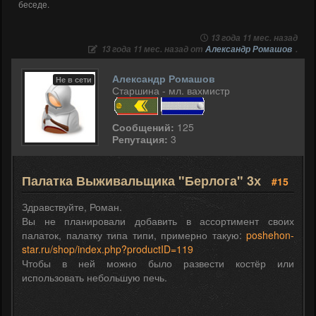
беседе.
13 года 11 мес. назад
13 года 11 мес. назад от
Александр Ромашов
.
Александр Ромашов
Не в сети
Старшина - мл. вахмистр
Сообщений:
125
Репутация:
3
Палатка Выживальщика "Берлога" 3х
#15
Здравствуйте, Роман.
Вы не планировали добавить в ассортимент своих
палаток, палатку типа типи, примерно такую:
poshehon-
star.ru/shop/index.php?productID=119
Чтобы в ней можно было развести костёр или
использовать небольшую печь.