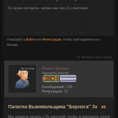
Со всем согласен, кроме как про 2-х местную.
Пожалуйста
Войти
или
Регистрация
, чтобы присоединиться к
беседе.
14 года 2 нед. назад
Ромео Зроман
Не в сети
Администратор
Сообщений:
128
Репутация:
12
Палатка Выживальщика "Берлога" 3х
#8
Мы решили начать с 3х местной, чтобы в принципе почти