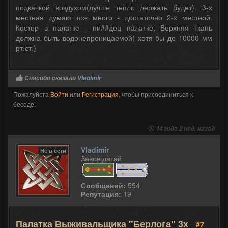
подкачкой воздухом(лучше тепло держать будет). 3-х
местная думаю тож много - достаточно 2-х местной.
Костер в палатке - пи##дец палатке. Верхняя ткань
должна быть водонепроницаемой( хотя бы до 10000 мм
рт.ст.)
Спасибо сказали
Vladimir
Пожалуйста
Войти
или
Регистрация
, чтобы присоединиться к
беседе.
14 года 2 нед. назад
Vladimir
Не в сети
Завсегдатай
Сообщений:
554
Репутация:
19
Палатка Выживальщика "Берлога" 3х
#7