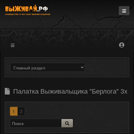
Главная
Информация
Магазин
Блоги
Форум
Палатка Выживальщика "Берлога" 3х
1
2