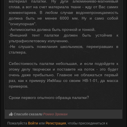
материал палатки. Ну дуги алюминиево-магниевый
сплав, а вот на счет материала ткани - жду от Вас самих
комментариев. В любом случае водонепроницаемость
должна быть не менее 6000 мм. Ну и само собой
"огнеупорная".
-Антимоскитка должна быть прочной и тонкой.
-Внешний тент палатки должен быть устойчив к
ультрафиолетовому излучению.
-Не слушать пожелания школьников, переигравших в
сталкера.
Себестоимость палатки небольшая, и если подойдете к
этому делу творчески и поставите на поток - это будет
очень даже прибыльно. Главное не облажаться первый
раз, как к примеру ИжМаш со своим НВ-1-01, да масса
примеров.
Сроки первого опытного образца палатки?
Спасибо сказали
Ромео Зроман
Пожалуйста
Войти
или
Регистрация
, чтобы присоединиться к