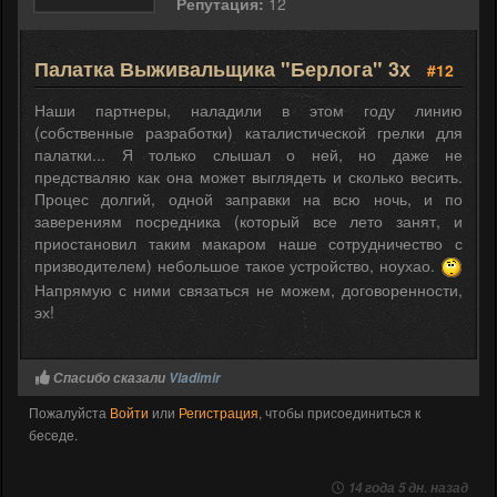
Репутация:
12
Палатка Выживальщика "Берлога" 3х
#12
Наши партнеры, наладили в этом году линию
(собственные разработки) каталистической грелки для
палатки... Я только слышал о ней, но даже не
предстваляю как она может выглядеть и сколько весить.
Процес долгий, одной заправки на всю ночь, и по
заверениям посредника (который все лето занят, и
приостановил таким макаром наше сотрудничество с
призводителем) небольшое такое устройство, ноухао.
Напрямую с ними связаться не можем, договоренности,
эх!
Спасибо сказали
Vladimir
Пожалуйста
Войти
или
Регистрация
, чтобы присоединиться к
беседе.
14 года 5 дн. назад