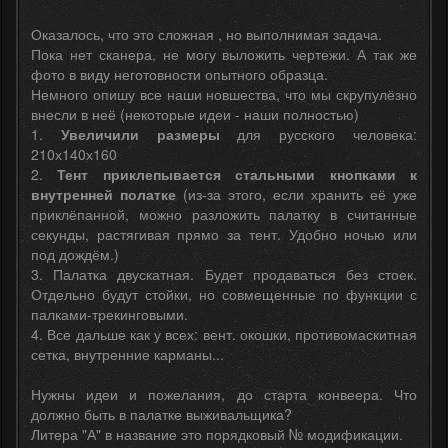
Оказалось, что это сложная , но выполнимая задача.
Пока нет сканера, не могу выложить чертежи. А так же
фото в виду неготовности опытного образца.
Немного опишу все наши новшества, что мы скрупулёзно
внесли в неё (некоторые идеи - наши полностью)
1.
Увеличили размеры
для русского человека:
210х140х160
2.
Тент приклепывается стальными кнопками к
внутренней полатке
(из-за этого, если хранить её уже
приклёпанной, можно разложить палатку в считанные
секунды, растягивая прямо за тент. Удобно ночью или
под дождём.)
3. Палатка двускатная. Будет продаваться без стоек.
Отдельно будут стойки, но совмещенные по функции с
палками-трекинговыми.
4. Все дальше как у всех: вент. окошки, противомаскитная
сетка, внутренние карманы...
Нужны идеи и пожелания, до старта конвеера. Что
должно быть в палатке выживальщика?
Литера "А" в название это порядковый № модификации.