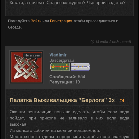
Кстати, а почем в Сплаве конкурент? Чье производство?
Пожалуйста
Войти
или
Регистрация
, чтобы присоединиться к
беседе.
14 года 2 нед. назад
Vladimir
Не в сети
Завсегдатай
Сообщений:
554
Репутация:
19
Палатка Выживальщика "Берлога" 3х
#4
Окошки вентиляции повыше сделать, чтобы если вода
пойдет, при прикопе не заливало в них если вода
высокая.
Из мелкого собачки на молнии понадежней.
Места клепок отдельно прорезинить чтобы если влажную