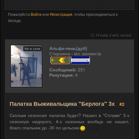
Пожалуйста
Войти
или
Регистрация
, чтобы присоединиться к
беседе.
14 года 2 нед. назад
Альфа-пень(дуб)
Не в сети
Старшина - мл. вахмистр
Сообщений:
251
Репутация:
4
Палатка Выживальщика "Берлога" 3х
#2
Скольки сезонная палатка будет? Нашел в "Сплаве" 3-х
сезонную недорого, 4-х сезонных вообще не нашел,
благо спальник до -30 по цельсию