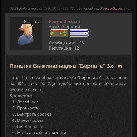
14 года 2 нед. назад
14 года 2 нед. назад от
Ромео Зроман
.
Ромео Зроман
Не в сети
Администратор
Сообщений:
128
Репутация:
12
Палатка Выживальщика "Берлога" 3х
#1
Готов опытный образец палатки "Берлога А", 3х местная
на 80%. Если пройдет одобрение нашим сообществом,
пустим в серию.
Критерии:
Лёгкий вес
Прочность
Быстрота сборки
Вместимость
Низкая цена
Малый размер упаковки