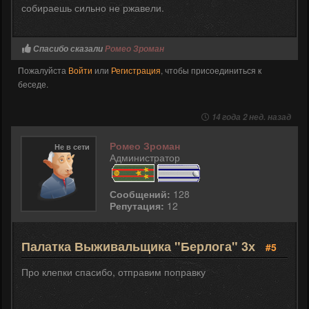
собираешь сильно не ржавели.
Спасибо сказали
Ромео Зроман
Пожалуйста
Войти
или
Регистрация
, чтобы присоединиться к
беседе.
14 года 2 нед. назад
Ромео Зроман
Не в сети
Администратор
Сообщений:
128
Репутация:
12
Палатка Выживальщика "Берлога" 3х
#5
Про клепки спасибо, отправим поправку