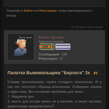
Пожалуйста
Войти
или
Регистрация
, чтобы присоединиться к
беседе.
14 года 2 нед. назад
Ромео Зроман
Не в сети
Администратор
Сообщений:
128
Репутация:
12
Палатка Выживальщика "Берлога" 3х
#3
Сперва трехсезонную, нужно отладить технологии. И у
нас нет опытного образца всесезонки. Собираем знания
и идеи пока. Вот основная проблема для зимы -
1. Надувное дно.
2. место для костра нужно ли в палатке, и какую систему
дымоотвода предусмотреть?