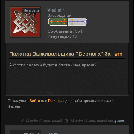
Vladimir
Не в сети
Завсегдатай
Сообщений:
554
Репутация:
19
Палатка Выживальщика "Берлога" 3х
#13
А фотки палатки будут в ближайшее время?
Пожалуйста
Войти
или
Регистрация
, чтобы присоединиться к
беседе.
13 года 11 мес. назад
13 года 11 мес. назад от
qwest
.
qwest
Не в сети