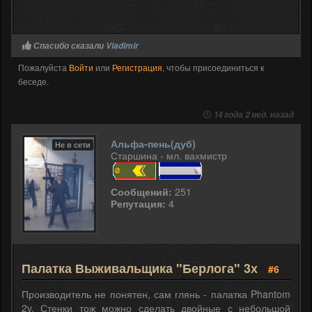
Спасибо сказали
Vladimir
Пожалуйста
Войти
или
Регистрация
, чтобы присоединиться к
беседе.
14 года 2 нед. назад
Альфа-пень(дуб)
Не в сети
Старшина - мл. вахмистр
Сообщений:
251
Репутация:
4
Палатка Выживальщика "Берлога" 3х
#6
Производитель не понятен, сам глянь - палатка Phantom
2v. Стенки тож можно сделать двойные с небольшой