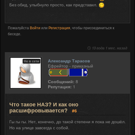
Без обид, улыбнуло просто, как представил.
Пожалуйста
Войти
или
Регистрация
, чтобы присоединиться к
беседе.
13 года 1 мес. назад
Александр Тарасов
Не в сети
Ефрейтор - приказный
Сообщений:
8
Репутация:
1
Что такое НАЗ? И как оно
расшифровывается?
#6
Гы гы гы. Нет, конечно, до такой степени я пока не дошёл.
Но на улице завсегда с собой.