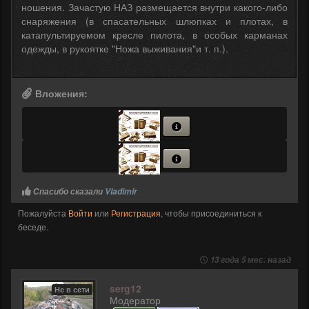
ношения. Зачастую НАЗ размещается внутри какого-либо
снаряжения (в спасательных шлюпках и плотах, в
катапультируемом кресле пилота, в особых карманах
одежды, в рукоятке "Ножа выживания"и т. п.).
Вложения:
Спасибо сказали
Vladimir
Пожалуйста
Войти
или
Регистрация
, чтобы присоединиться к
беседе.
13 года 5 мес. назад
serg12
Не в сети
Модератор