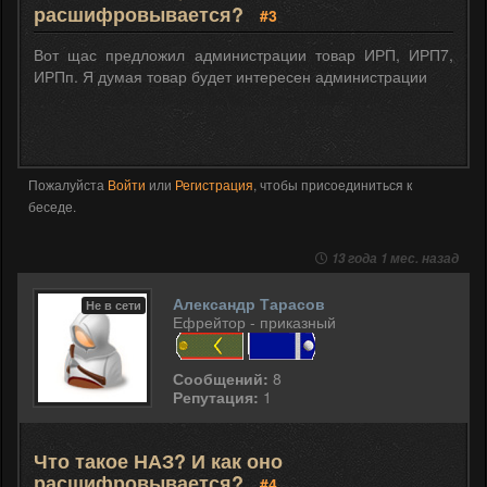
расшифровывается?
#3
Вот щас предложил администрации товар ИРП, ИРП7,
ИРПп. Я думая товар будет интересен администрации
Пожалуйста
Войти
или
Регистрация
, чтобы присоединиться к
беседе.
13 года 1 мес. назад
Александр Тарасов
Не в сети
Ефрейтор - приказный
Сообщений:
8
Репутация:
1
Что такое НАЗ? И как оно
расшифровывается?
#4