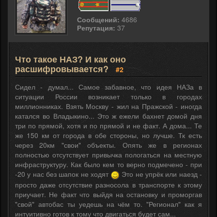
Сообщений:
4686
Репутация:
37
Что такое НАЗ? И как оно
расшифровывается?
#2
Сидел - думал... Самое забавное, что идея НАЗа в
ситуации России возникает только в городах
миллионниках. Взять Москву - жил на Пражской - иногда
катался во Владыкино... Это ж ежели бахнет домой дня
три по прямой, хотя и по прямой и не факт. А дома... Те
же 150 км от города в обе стороны, но лучше. Тк есть
через 20км "свои" объекты. Опять же в регионах
полностью отсутствует привычка пологаться на местную
инфраструктуру. Как было кем то верно подмечено - при
-20 у нас без шапок не ходят
Это не упрёк или наезд -
просто даже отсутствие разносола в транспорте к этому
приучает. Не факт что выйдя на остановку и проморгав
"свой" автобас ты уедешь на чём то. "Регионал" как я
интуитивно готов к тому что двигаться будет сам...