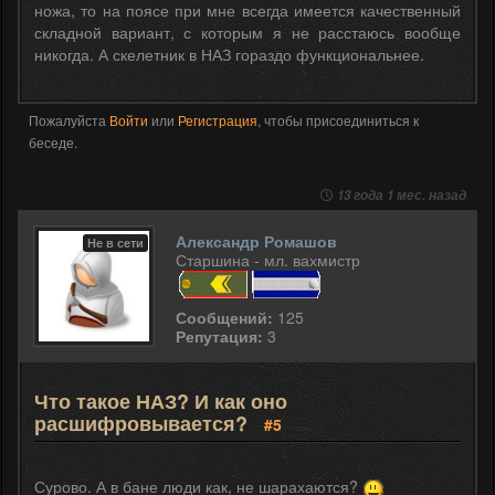
ножа, то на поясе при мне всегда имеется качественный
складной вариант, с которым я не расстаюсь вообще
никогда. А скелетник в НАЗ гораздо функциональнее.
Пожалуйста
Войти
или
Регистрация
, чтобы присоединиться к
беседе.
13 года 1 мес. назад
Александр Ромашов
Не в сети
Старшина - мл. вахмистр
Сообщений:
125
Репутация:
3
Что такое НАЗ? И как оно
расшифровывается?
#5
Сурово. А в бане люди как, не шарахаются?