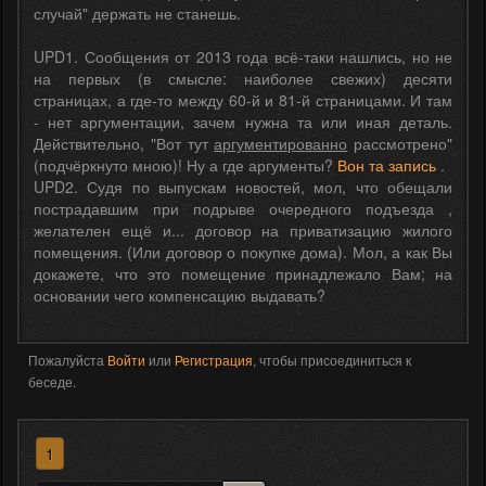
случай" держать не станешь.
UPD1. Сообщения от 2013 года всё-таки нашлись, но не
на первых (в смысле: наиболее свежих) десяти
страницах, а где-то между 60-й и 81-й страницами. И там
- нет аргументации, зачем нужна та или иная деталь.
Действительно, "Вот тут
аргументированно
рассмотрено"
(подчёркнуто мною)! Ну а где аргументы?
Вон та запись
.
UPD2. Судя по выпускам новостей, мол, что обещали
пострадавшим при подрыве очередного подъезда ,
желателен ещё и... договор на приватизацию жилого
помещения. (Или договор о покупке дома). Мол, а как Вы
докажете, что это помещение принадлежало Вам; на
основании чего компенсацию выдавать?
Пожалуйста
Войти
или
Регистрация
, чтобы присоединиться к
беседе.
1