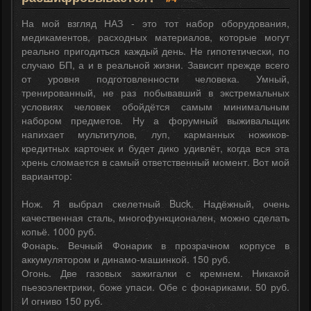
На мой взгляд НАЗ - это тот набор оборудования,
медикаментов, расходных материалов, которые могут
реально пригодиться каждый день. Не гипотетически, по
случаю БП, а и в реальной жизни. Зависит прежде всего
от уровня подготовленности человека. Умный,
тренированный, не раз побывавший в экстремальных
условиях человек обойдётся самым минимальным
набором предметов. Ну а форумный выживальщик
напихает мультитулов, луп, карманных ножиков-
кредитных карточек и будет дико удивлёт, когда вся эта
хрень сломается в самый ответственный момент. Вот мой
вариантор:
Нож. Я выбрал скелетный Buck. Надёжный, очень
качественная сталь, многофункционален, можно сделать
копьё. 1000 руб.
Фонарь. Вечный Фонарик в прозрачном корпусе в
аккумулятором и динамо-машинкой. 150 руб.
Огонь. Две газовых зажигалки с кремнем. Никакой
пьезоэлектрики, боже упаси. Обе с фонариками. 50 руб.
И огниво 150 руб.