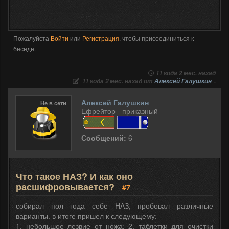
Пожалуйста
Войти
или
Регистрация
, чтобы присоединиться к
беседе.
11 года 2 мес. назад
11 года 2 мес. назад от
Алексей Галушкин
.
Алексей Галушкин
Не в сети
Ефрейтор - приказный
Сообщений:
6
Что такое НАЗ? И как оно
расшифровывается?
#7
собирал пол года себе НАЗ, пробовал различные
варианты. в итоге пришел к следующему:
1. небольшое лезвие от ножа; 2. таблетки для очистки