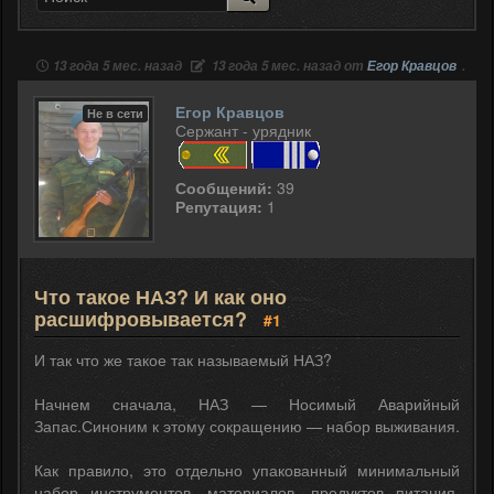
13 года 5 мес. назад
13 года 5 мес. назад от
Егор Кравцов
.
Егор Кравцов
Не в сети
Сержант - урядник
Сообщений:
39
Репутация:
1
Что такое НАЗ? И как оно
расшифровывается?
#1
И так что же такое так называемый НАЗ?
Начнем сначала, НАЗ — Носимый Аварийный
Запас.Синоним к этому сокращению — набор выживания.
Как правило, это отдельно упакованный минимальный
набор инструментов, материалов, продуктов питания,