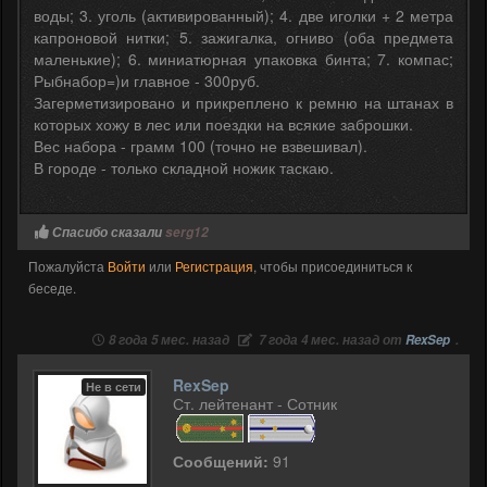
воды; 3. уголь (активированный); 4. две иголки + 2 метра
капроновой нитки; 5. зажигалка, огниво (оба предмета
маленькие); 6. миниатюрная упаковка бинта; 7. компас;
Рыбнабор=)и главное - 300руб.
Загерметизировано и прикреплено к ремню на штанах в
которых хожу в лес или поездки на всякие заброшки.
Вес набора - грамм 100 (точно не взвешивал).
В городе - только складной ножик таскаю.
Спасибо сказали
serg12
Пожалуйста
Войти
или
Регистрация
, чтобы присоединиться к
беседе.
8 года 5 мес. назад
7 года 4 мес. назад от
RexSep
.
RexSep
Не в сети
Ст. лейтенант - Сотник
Сообщений:
91