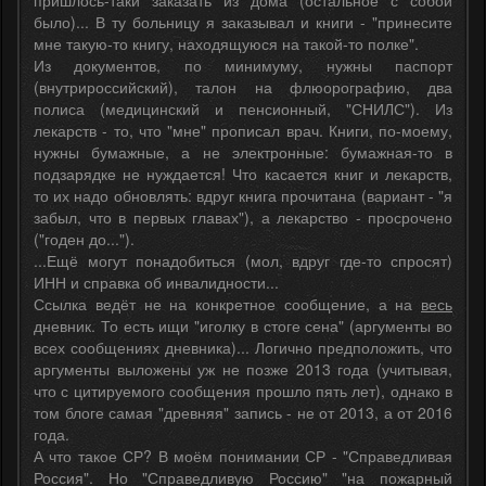
пришлось-таки заказать из дома (остальное с собой
было)... В ту больницу я заказывал и книги - "принесите
мне такую-то книгу, находящуюся на такой-то полке".
Из документов, по минимуму, нужны паспорт
(внутрироссийский), талон на флюорографию, два
полиса (медицинский и пенсионный, "СНИЛС"). Из
лекарств - то, что "мне" прописал врач. Книги, по-моему,
нужны бумажные, а не электронные: бумажная-то в
подзарядке не нуждается! Что касается книг и лекарств,
то их надо обновлять: вдруг книга прочитана (вариант - "я
забыл, что в первых главах"), а лекарство - просрочено
("годен до...").
...Ещё могут понадобиться (мол, вдруг где-то спросят)
ИНН и справка об инвалидности...
Ссылка ведёт не на конкретное сообщение, а на
весь
дневник. То есть ищи "иголку в стоге сена" (аргументы во
всех сообщениях дневника)... Логично предположить, что
аргументы выложены уж не позже 2013 года (учитывая,
что с цитируемого сообщения прошло пять лет), однако в
том блоге самая "древняя" запись - не от 2013, а от 2016
года.
А что такое СР? В моём понимании СР - "Справедливая
Россия". Но "Справедливую Россию" "на пожарный