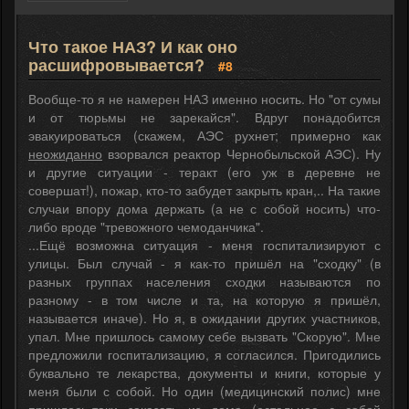
Что такое НАЗ? И как оно
расшифровывается?
#8
Вообще-то я не намерен НАЗ именно носить. Но "от сумы
и от тюрьмы не зарекайся". Вдруг понадобится
эвакуироваться (скажем, АЭС рухнет; примерно как
неожиданно
взорвался реактор Чернобыльской АЭС). Ну
и другие ситуации - теракт (его уж в деревне не
совершат!), пожар, кто-то забудет закрыть кран,.. На такие
случаи впору дома держать (а не с собой носить) что-
либо вроде "тревожного чемоданчика".
...Ещё возможна ситуация - меня госпитализируют с
улицы. Был случай - я как-то пришёл на "сходку" (в
разных группах населения сходки называются по
разному - в том числе и та, на которую я пришёл,
называется иначе). Но я, в ожидании других участников,
упал. Мне пришлось самому себе вызвать "Скорую". Мне
предложили госпитализацию, я согласился. Пригодились
буквально те лекарства, документы и книги, которые у
меня были с собой. Но один (медицинский полис) мне