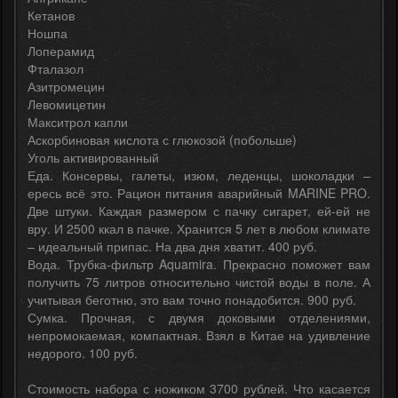
Кетанов
Ношпа
Лоперамид
Фталазол
Азитромецин
Левомицетин
Макситрол капли
Аскорбиновая кислота с глюкозой (побольше)
Уголь активированный
Еда. Консервы, галеты, изюм, леденцы, шоколадки –
ересь всё это. Рацион питания аварийный MARINE PRO.
Две штуки. Каждая размером с пачку сигарет, ей-ей не
вру. И 2500 ккал в пачке. Хранится 5 лет в любом климате
– идеальный припас. На два дня хватит. 400 руб.
Вода. Трубка-фильтр Aquamira. Прекрасно поможет вам
получить 75 литров относительно чистой воды в поле. А
учитывая беготню, это вам точно понадобится. 900 руб.
Сумка. Прочная, с двумя доковыми отделениями,
непромокаемая, компактная. Взял в Китае на удивление
недорого. 100 руб.
Стоимость набора с ножиком 3700 рублей. Что касается