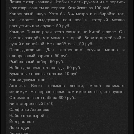
Ложка с открывашкой. Чтобы не есть руками и не портить
нож открыванием консервов. Китайская за 100 руб.
Капроновый шнур. Хотя бы 3-4 метра и выбирайте тот,
что сможет выдержать ваш вес и который можно
распустить при случае. 50 руб.
Компас. Только ради всего святого не Китай в желе. Он
вас так заведёт, что мама не горюй. Берите армейский с
лупой и линейкой. Не ошибётесь. 150 руб.
Плащ-дождевик. Для экстренного случая можно и
одноразовый вариант. 50 руб.
Рыболовный набор. 50 руб.
Набор для ремонта одежды. 50 руб.
Бумажные носовые платки. 10 руб.
Копии документов
Аптечка. Весит граммов двести, места занимает
минимум. На первое время там имеется всё, что нужно.
Стоимость всего набора 600 руб.:
Бинт стерильный 5х10
Салфетки Активтекс
Набор пластырей
Йод раствор
Лоратодин
Ангрикапс