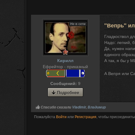
Не в сети
"Вепрь" ил
Гладкоствол дл
Надо: легкий, 
Да, нужен напи
единого образц
А так, я бы у 
Кирилл
Ефрейтор - приказный
А Вепря или Са
Сообщений:
9
Подробнее
Спасибо сказали
Vladimir
,
Владимир
Пожалуйста
Войти
или
Регистрация
, чтобы присоединитьс