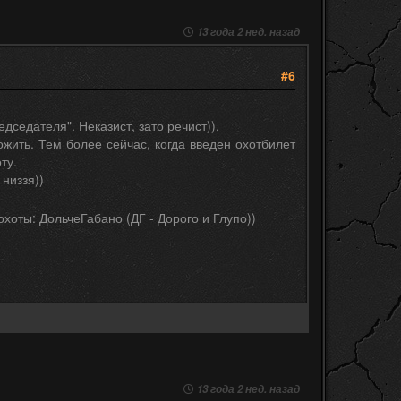
13 года 2 нед. назад
#6
дседателя". Неказист, зато речист)).
ожить. Тем более сейчас, когда введен охотбилет
ту.
низзя))
хоты: ДольчеГабано (ДГ - Дорого и Глупо))
13 года 2 нед. назад