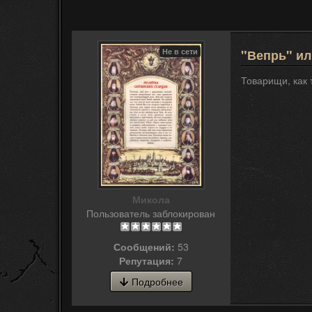
Не в сети
"Вепрь" ил
Товарищи, как 
Микола
Пользователь заблокирован
Сообщений:
53
Репутация:
7
Подробнее