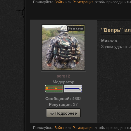
Пожалуйста
Войти
или
Регистрация
, чтобы присоединитьс
Не в сети
"Вепрь" ил
Микола
Зачем удалять?
serg12
Модератор
Сообщений:
4692
Репутация:
37
Подробнее
Пожалуйста
Войти
или
Регистрация
, чтобы присоединитьс