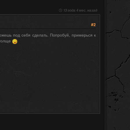
13 года 4 мес. назад
#2
можешь под себя сделать. Попробуй, примерься к
 толще