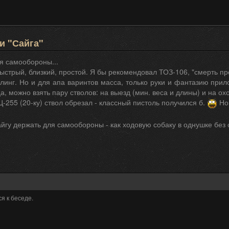
и "Сайга"
я самообороны...
быстрый, близкий, простой. Я бы рекомендовал ТОЗ-106, "смерть пре
линг. Но и для апа варинтов масса, только руки и фантазию прил
а, можно взять пару стволов: на выезд (мин. веса и длины) и на охо
МЦ-255 (20-ку) ствол обрезал - классный пистоль получился б.
Но 
йгу держать для самообороны - как ходовую собаку в однушке без о
я к беседе.