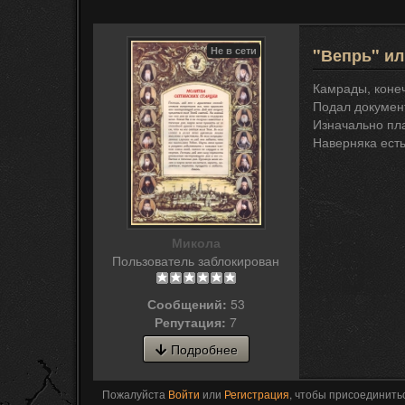
Не в сети
"Вепрь" ил
Камрады, конеч
Подал докумен
Изначально пла
Наверняка есть
Микола
Пользователь заблокирован
Сообщений:
53
Репутация:
7
Подробнее
Пожалуйста
Войти
или
Регистрация
, чтобы присоединитьс