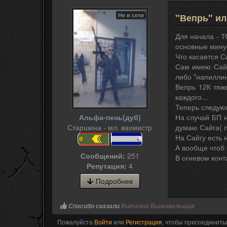
Не в сети
"Вепрь" ил
Для начала - Т
основные минус
Что касается Са
Сам имею Сайг
либо "напиллин
Вепрь 12К тяж
каждого...
Теперь следую
Альфа-пень(дуб)
На случай БП 
Старшина - мл. вахмистр
думаю Сайга( п
На Сайгу есть 
А вообще чтоб 
Сообщений:
251
В огневом конт
Репутация:
4
Подробнее
Спасибо сказали
Виталий Выживальщик
Пожалуйста
Войти
или
Регистрация
, чтобы присоединитьс