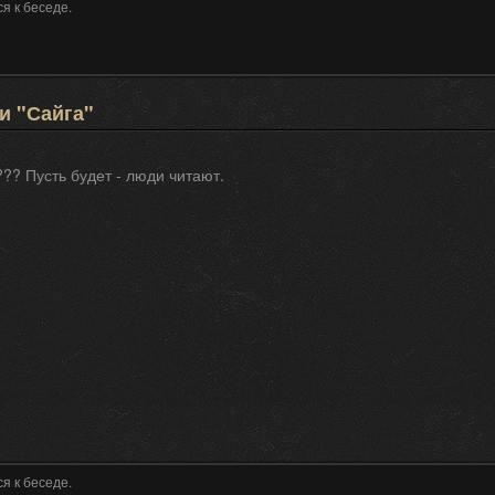
я к беседе.
и "Сайга"
?? Пусть будет - люди читают.
я к беседе.