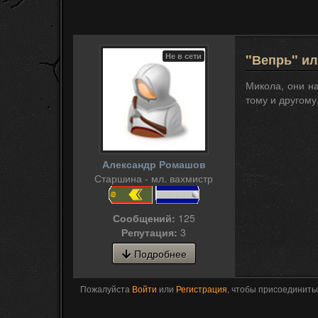
Не в сети
"Вепрь" ил
Микола, они на
тому и другому
Александр Ромашов
Старшина - мл. вахмистр
Сообщений:
125
Репутация:
3
Подробнее
Пожалуйста
Войти
или
Регистрация
, чтобы присоединитьс