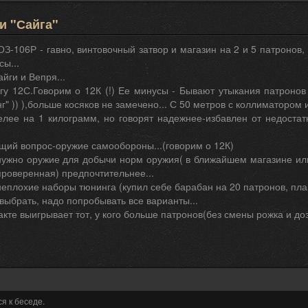
и "Сайга"
ОЗ-106Р - гавно, винтовочный затвор и магазин на 2 и 5 патронов,
ы...
йги и Вепря...
у 12С.Говорим о 12К (!) Ее минусы - Бывают утыкания патронов
г" )) ),больше косяков не замечено... С 50 метров с коллиматором
елее на 1 килограмм, но говорят надежнее-избавлен от недостатк
щий вопрос-оружие самообороны...(говорим о 12К)
нужно оружие для добычи норм оружия( в ближайшем магазине ил
роверенная) предпочтительнее...
неплохие наборы тюнинга (купил себе барабан на 20 патронов, пла
выбрать, надо попробывать все варианты...
акте выигрывает тот, у кого больше патронов(без смены рожка и доз
я к беседе.