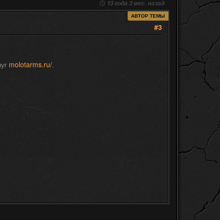
13 года 3 мес. назад
АВТОР ТЕМЫ
#3
луг
molotarms.ru/
.