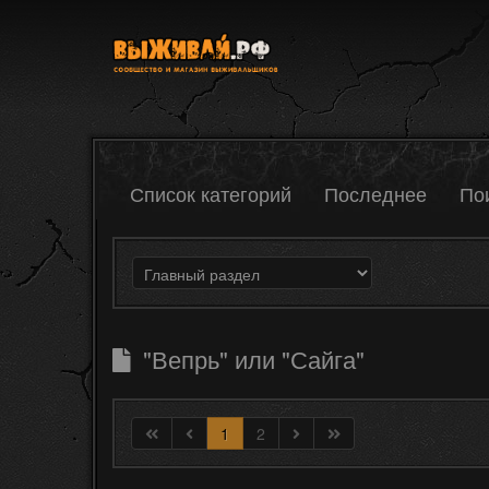
Список категорий
Последнее
По
"Вепрь" или "Сайга"
1
2