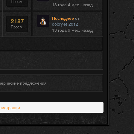
Просм.
13 года 4 мес. назад
Последнее
от
2187
dobry4el2012
Просм.
13 года 9 мес. назад
ерческие предложения
нистрации