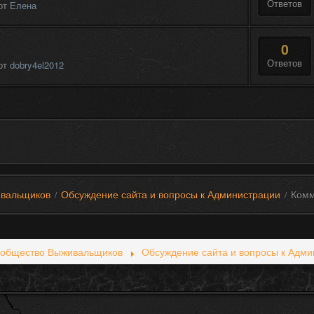
Ответов
от
Елена
0
Ответов
от
dobry4el2012
вальщиков
Обсуждение сайта и вопросы к Администрации
Комм
/
/
общество Выживальщиков
Обсуждение сайта и вопросы к Адми