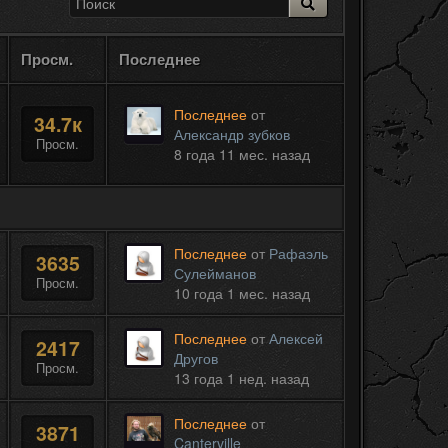
Просм.
Последнее
Последнее
от
34.7к
Александр зубков
Просм.
8 года 11 мес. назад
Последнее
от
Рафаэль
3635
Сулейманов
Просм.
10 года 1 мес. назад
Последнее
от
Алексей
2417
Другов
Просм.
13 года 1 нед. назад
Последнее
от
3871
Canterville