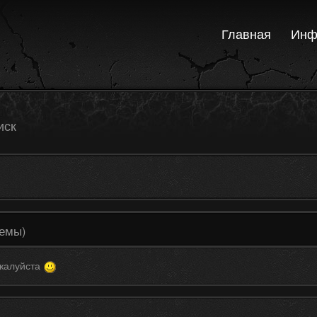
Главная
Инф
иск
темы)
ожалуйста