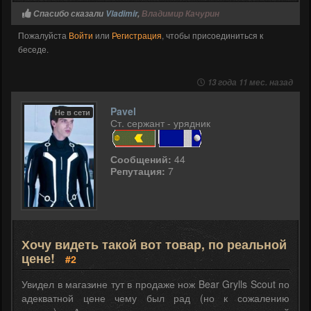
Спасибо сказали
Vladimir
,
Владимир Качурин
Пожалуйста
Войти
или
Регистрация
, чтобы присоединиться к
беседе.
13 года 11 мес. назад
Pavel
Не в сети
Ст. сержант - урядник
Сообщений:
44
Репутация:
7
Хочу видеть такой вот товар, по реальной
цене!
#2
Увидел в магазине тут в продаже нож Bear Grylls Scout по
адекватной цене чему был рад (но к сожалению