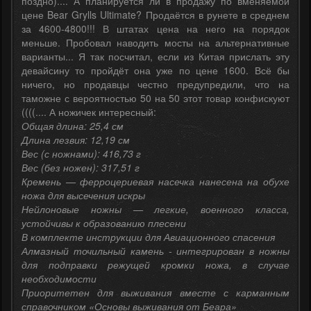
поздно).... А планируется ли в продажу по вменяемой
цене Bear Grylls Ultimate? Продаётся в рунете в среднем
за 4600-4800!!! В штатах цена на него на порядок
меньше. Пробовал наводить мосты на альтернативные
варианты... Я так посчитал, если из Китая прислать эту
девайсину то пройдёт она уже по цене 1600. Всё бы
ничего, но продавцы честно предупредили, что на
таможне с вероятностью 50 на 50 этот товар конфискуют
((((.... А ножичек интересный:
Общая длина: 25,4 см
Длина лезвия: 12,19 см
Вес (с ножнами): 416,73 г
Вес (без ножен): 317,51 г
Кремень — ферроцериевая насечка нанесена на обухе
ножа для высечения искры
Нейлоновые ножны — легкие, военного класса,
устойчивы к образованию плесени
В комплекте инструкции для Авиационного спасения
Алмазный точильный камень - интегрирован в ножны
для подправки режущей кромки ножа, в случае
необходимости
Приоритетен для выживания вместе с карманным
справочником «Основы выживания от Беара»