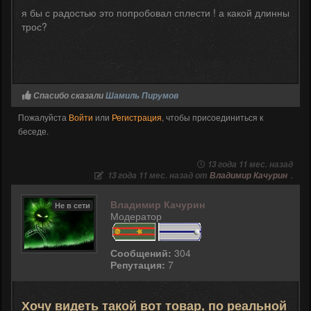
я бы с радостью это попробовал сплести ! а какой длинны
трос?
Спасибо сказали
Шамиль Пирумов
Пожалуйста
Войти
или
Регистрация
, чтобы присоединиться к
беседе.
13 года 11 мес. назад
13 года 11 мес. назад от
Владимир Качурин
.
Владимир Качурин
Не в сети
Модератор
Сообщений:
304
Репутация:
7
Хочу видеть такой вот товар, по реальной