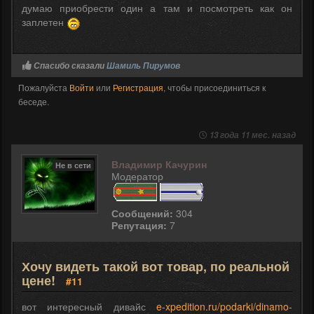
думаю приобрести один а там и посмотреть как он
заплетен
Спасибо сказали
Шамиль Пирумов
Пожалуйста
Войти
или
Регистрация
, чтобы присоединиться к
беседе.
13 года 11 мес. назад
Владимир Качурин
Не в сети
Модератор
Сообщений:
304
Репутация:
7
Хочу видеть такой вот товар, по реальной
цене!
#11
вот интересный дивайс
e-xpedition.ru/podarki/dinamo-