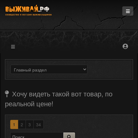
Главная
Информация
Магазин
Блоги
Форум
Хочу видеть такой вот товар, по
реальной цене!
1
2
3
34