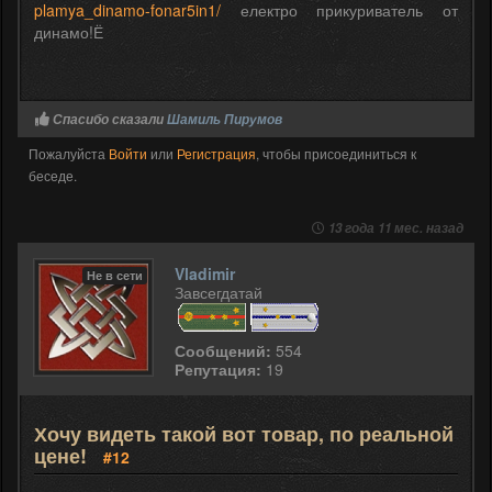
plamya_dinamo-fonar5in1/
електро прикуриватель от
динамо!Ё
Спасибо сказали
Шамиль Пирумов
Пожалуйста
Войти
или
Регистрация
, чтобы присоединиться к
беседе.
13 года 11 мес. назад
Vladimir
Не в сети
Завсегдатай
Сообщений:
554
Репутация:
19
Хочу видеть такой вот товар, по реальной
цене!
#12