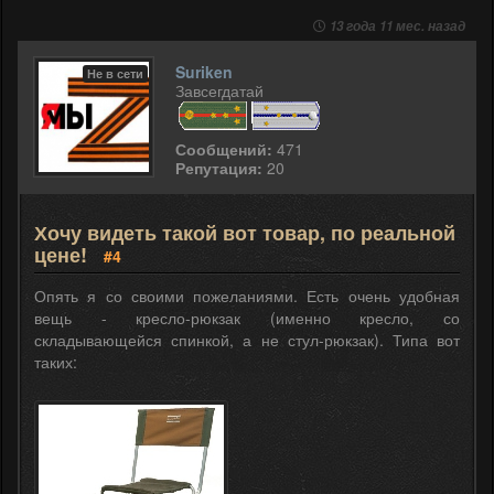
13 года 11 мес. назад
Suriken
Не в сети
Завсегдатай
Сообщений:
471
Репутация:
20
Хочу видеть такой вот товар, по реальной
цене!
#4
Опять я со своими пожеланиями. Есть очень удобная
вещь - кресло-рюкзак (именно кресло, со
складывающейся спинкой, а не стул-рюкзак). Типа вот
таких: