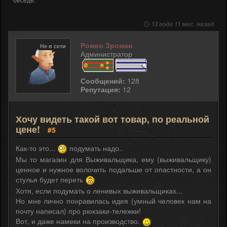
13 года 11 мес. назад
Ромео Зроман
Не в сети
Администратор
Сообщений:
128
Репутация:
12
Хочу видеть такой вот товар, по реальной
цене!
#5
Как-то это...
подумать надо..
Мы то магазин для Выживальщика, ему (выживальщику)
ценное и нужное волочить подальше от опастности, а он
стулья будет переть
Хотя, если подумать о ленивых выживальщиках...
Но мне лично понравилась идея (умный человек нам на
почту написал) про рюкзаки-тележки!
Вот, и даже намеки на производство.