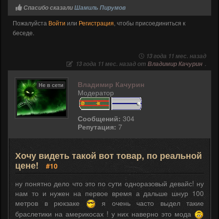
Спасибо сказали
Шамиль Пирумов
Пожалуйста
Войти
или
Регистрация
, чтобы присоединиться к
беседе.
13 года 11 мес. назад
13 года 11 мес. назад от
Владимир Качурин
.
Владимир Качурин
Не в сети
Модератор
Сообщений:
304
Репутация:
7
Хочу видеть такой вот товар, по реальной
цене!
#10
ну понятно дело что это по сути одноразовый девайс! ну
нам то и нужен на первое время а дальше шнур 100
метров в рюкзаке
я очень часто выдел такие
браслетики на америкосах ! у них наверно это мода