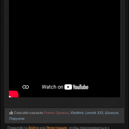
Спасибо сказали
Ромео Зроман
,
Vladimir
,
Lesnik 333
,
Шамиль
Пирумов
Пожалуйста
Войти
или
Регистрация
, чтобы присоединиться к