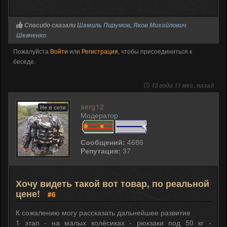
Спасибо сказали
Шамиль Пирумов
,
Яков Михайлович
Шевченко
Пожалуйста
Войти
или
Регистрация
, чтобы присоединиться к
беседе.
13 года 11 мес. назад
serg12
Не в сети
Модератор
Сообщений:
4686
Репутация:
37
Хочу видеть такой вот товар, по реальной
цене!
#6
К сожалению могу рассказать дальнейшее развитие
1 этап - на малых колёсиках - рюкзаки под 50 кг -