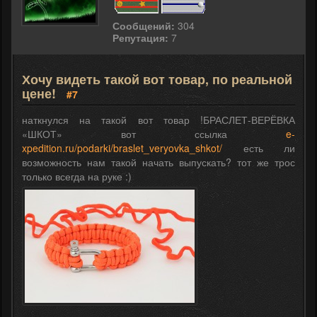
Сообщений:
304
Репутация:
7
Хочу видеть такой вот товар, по реальной
цене!
#7
наткнулся на такой вот товар !БРАСЛЕТ-ВЕРЁВКА
«ШКОТ» вот ссылка
e-
xpedition.ru/podarki/braslet_veryovka_shkot/
есть ли
возможность нам такой начать выпускать? тот же трос
только всегда на руке :)