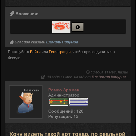
Вложения:
Спасибо сказали
Шамиль Пирумов
Пожалуйста
Войти
или
Регистрация
, чтобы присоединиться к
беседе.
13 года 11 мес. назад
13 года 11 мес. назад от
Владимир Качурин
.
Ромео Зроман
Не в сети
Администратор
Сообщений:
128
Репутация:
12
Хочу видеть такой вот товар, по реальной