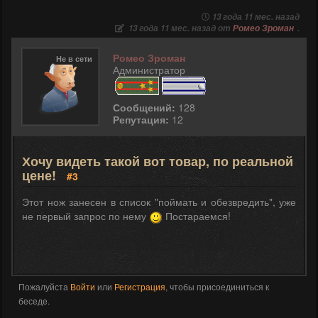
13 года 11 мес. назад
13 года 11 мес. назад от
Ромео Зроман
.
Ромео Зроман
Не в сети
Администратор
Сообщений:
128
Репутация:
12
Хочу видеть такой вот товар, по реальной
цене!
#3
Этот нож занесен в список "поймать и обезвредить", уже
не первый запрос по нему
Постараемся!
Пожалуйста
Войти
или
Регистрация
, чтобы присоединиться к
беседе.