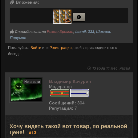
Вложения:
Спасибо сказали
Ромео Зроман
,
Lesnik 333
,
Шамиль
Пирумов
Пожалуйста
Войти
или
Регистрация
, чтобы присоединиться к
беседе.
13 года 11 мес. назад
Владимир Качурин
Не в сети
Модератор
Сообщений:
304
Репутация:
7
Хочу видеть такой вот товар, по реальной
цене!
#13