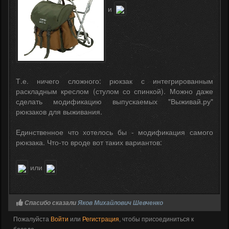
и
Т.е. ничего сложного: рюкзак с интегрированным
раскладным креслом (стулом со спинкой). Можно даже
сделать модификацию выпускаемых "Выживай.ру"
рюкзаков для выживания.
Единственное что хотелось бы - модификация самого
рюкзака. Что-то вроде вот таких вариантов:
или
Спасибо сказали
Яков Михайлович Шевченко
Пожалуйста
Войти
или
Регистрация
, чтобы присоединиться к
беседе.