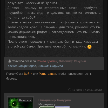
результат - колёсики не держат
2 этап - почему то строительные тачки - пробуют -
неудобно - низко сидят и сделаны так что их толкают, а
не тянут за собой.
3 этап - высоко посаженные платформы с колёсами от
велосипедов Урал. С лямками для тяги, ручками что бы
можно держаться рядом и заграждением, что бы шмотки
не вываливались.
После этого переходят к джипам, бмп и тд... Камрады -
это всё уже было. Простите, если об...ил малину.
Спасибо сказали
Ромео Зроман
,
Владимир Качурин
,
александр федоров
,
Шамиль Пирумов
Пожалуйста
Войти
или
Регистрация
, чтобы присоединиться к
беседе.
13 года 11 мес. назад
Владимир Качурин
Не в сети
Модератор