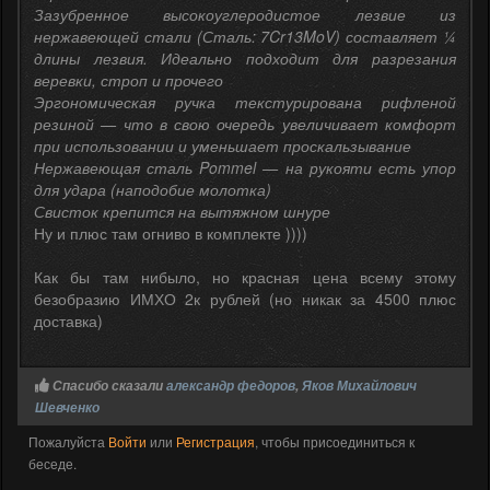
Зазубренное высокоуглеродистое лезвие из
нержавеющей стали (Сталь: 7Cr13MoV) составляет ¼
длины лезвия. Идеально подходит для разрезания
веревки, строп и прочего
Эргономическая ручка текстурирована рифленой
резиной — что в свою очередь увеличивает комфорт
при использовании и уменьшает проскальзывание
Нержавеющая сталь Pommel — на рукояти есть упор
для удара (наподобие молотка)
Свисток крепится на вытяжном шнуре
Ну и плюс там огниво в комплекте ))))
Как бы там нибыло, но красная цена всему этому
безобразию ИМХО 2к рублей (но никак за 4500 плюс
доставка)
Спасибо сказали
александр федоров
,
Яков Михайлович
Шевченко
Пожалуйста
Войти
или
Регистрация
, чтобы присоединиться к
беседе.