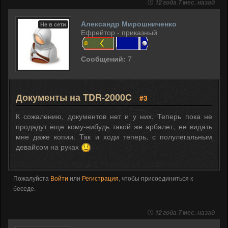
12 года 7 мес. назад
Александр Мирошниченко
Не в сети
Ефрейтор - приказный
Сообщений:
7
Документы на TDR-2000C
#3
К сожалению, документов нет и у них. Теперь пока не
продадут еще кому-нибудь такой же арбалет, не видать
мне даже копии. Так и ходи теперь, с полулегальным
девайсом на руках
Пожалуйста
Войти
или
Регистрация
, чтобы присоединиться к
беседе.
12 года 7 мес. назад