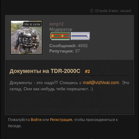
12 года 8 мес. назад
serg12
Не в сети
Модератор
Сообщений:
4692
Репутация:
37
Документы на TDR-2000C
#2
Документы - это надо!!! Спишись с
mail@vizhivai.com
. Это
склад. Они как нибудь тебе перешлют. :)
Пожалуйста
Войти
или
Регистрация
, чтобы присоединиться к
беседе.