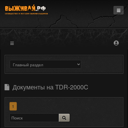
Главная
Информация
Магазин
Блоги
Форум
Документы на TDR-2000C
1