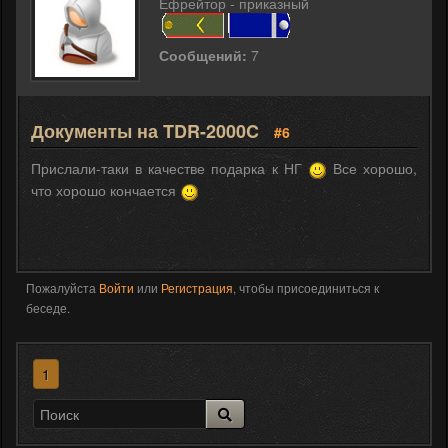
Ефрейтор - приказный
Сообщений:
7
Документы на TDR-2000C
#6
Прислали-таки в качестве подарка к НГ
Все хорошо,
что хорошо кончается
Пожалуйста
Войти
или
Регистрация
, чтобы присоединиться к
беседе.
1