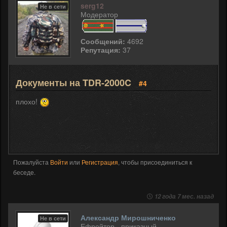
serg12
Не в сети
Модератор
Сообщений:
4692
Репутация:
37
Документы на TDR-2000C
#4
плохо!
Пожалуйста
Войти
или
Регистрация
, чтобы присоединиться к
беседе.
12 года 7 мес. назад
Александр Мирошниченко
Не в сети
Ефрейтор - приказный