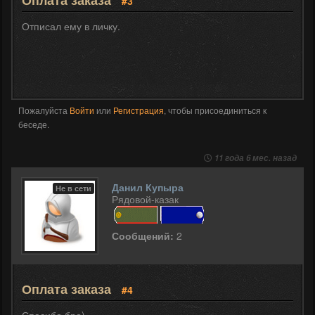
Оплата заказа
#3
Отписал ему в личку.
Пожалуйста
Войти
или
Регистрация
, чтобы присоединиться к
беседе.
11 года 6 мес. назад
Данил Купыра
Не в сети
Рядовой-казак
Сообщений:
2
Оплата заказа
#4