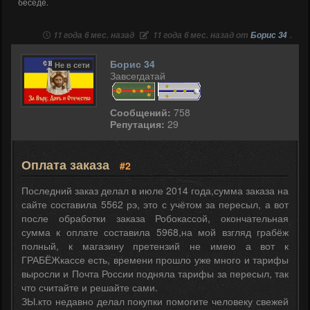
беседе.
11 года 6 мес. назад
11 года 6 мес. назад от
Борис 34
.
Борис 34
Не в сети
Завсегдатай
Сообщений:
758
Репутация:
29
Оплата заказа
#2
Последний заказ делал в июле 2014 года,сумма заказа на
сайте составила 5562 рэ, это с учётом за пересыл, а вот
после обработки заказа Робокассой, окончательная
сумма к оплате составила 5968,на мой взгляд грабёж
полный, к магазину претензий не имею а вот к
ГРАБЁЖкассе есть, времени прошло уже много и тарифы
выросли и Почта России подняла тарифы за пересыл, так
что считайте и решайте сами.
ЗЫ.кто недавно делал покупки помогите человеку свежей