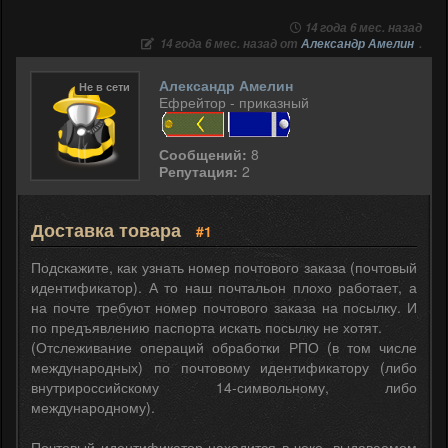
14 года 6 мес. назад
14 года 6 мес. назад от
Александр Амелин
.
Александр Амелин
Не в сети
Ефрейтор - приказный
Сообщений:
8
Репутация:
2
Доставка товара
#1
Подскажите, как узнать номер почтового заказа (почтовый
идентификатор). А то наш почтальон плохо работает, а
на почте требуют номер почтового заказа на посылку. И
по предъявлению паспорта искать посылку не хотят.
(Отслеживание операций обработки РПО (в том числе
международных) по почтовому идентификатору (либо
внутрироссийскому 14-символьному, либо
международному).
Почтовый идентификатор находится в чеке, выдаваемом