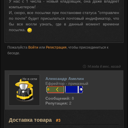
У нас с 1 числа - новый кладовщик, она даже владеет
компьютером!
И, скоро, все посылки при постановке статуса "отправлен
по почте" будет присылаться почтовый индификатор, что
бы все могли узнать, где в данный момент времени
посылка.
Пожалуйста
Войти
или
Регистрация
, чтобы присоединиться к
беседе.
14 года 6 мес. назад
Александр Амелин
Не в сети
Ефрейтор - приказный
Сообщений:
8
Репутация:
2
Доставка товара
#3