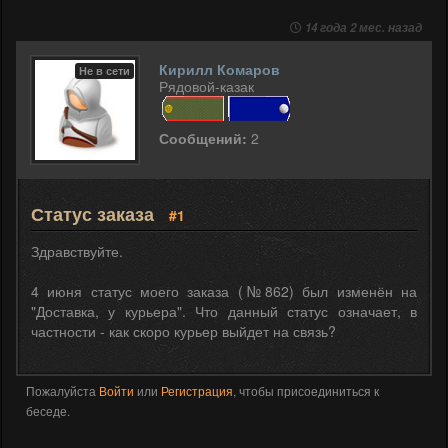
14 года 2 мес. назад
Кирилл Комаров
Не в сети
Рядовой-казак
Сообщений:
2
Статус заказа
#1
Здравствуйте.
4 июня статус моего заказа (№862) был изменён на
"Доставка, у курьера". Что данный статус означает, в
частности - как скоро курьер выйдет на связь?
Пожалуйста
Войти
или
Регистрация
, чтобы присоединиться к
беседе.