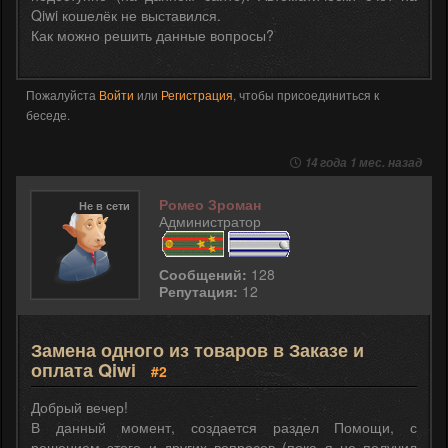
Qiwi кошелёк не выставился.
Как можно решить данные вопросы?
Пожалуйста
Войти
или
Регистрация
, чтобы присоединиться к
беседе.
14 года 1 мес. назад
Ромео Зроман
Не в сети
Администратор
Сообщений:
128
Репутация:
12
Замена одного из товаров в Заказе и
оплата Qiwi
#2
Добрый вечер!
В данный момент, создается раздел Помощи, с
решением этого и других вопросов (пока я не получил