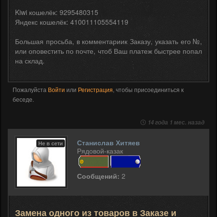
Kiwi кошелёк: 9295480315
Яндекс кошелёк: 410011105554119
Большая просьба, в комментариик Заказу, указать его №,
или оповестить по почте, чтоб Ваш платеж быстрее попал
на склад.
Пожалуйста
Войти
или
Регистрация
, чтобы присоединиться к
беседе.
14 года 1 мес. назад
Станислав Хитяев
Не в сети
Рядовой-казак
Сообщений:
2
Замена одного из товаров в Заказе и