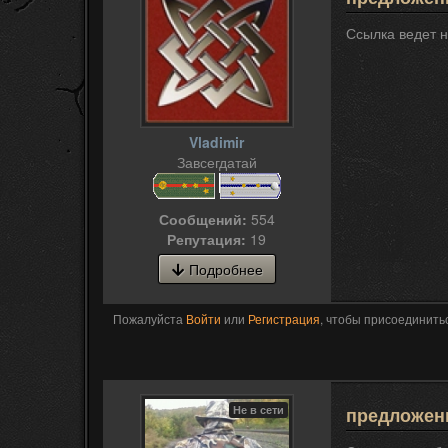
Ссылка ведет н
Vladimir
Завсегдатай
Сообщений:
554
Репутация:
19
Подробнее
Пожалуйста
Войти
или
Регистрация
, чтобы присоединитьс
Не в сети
предложени