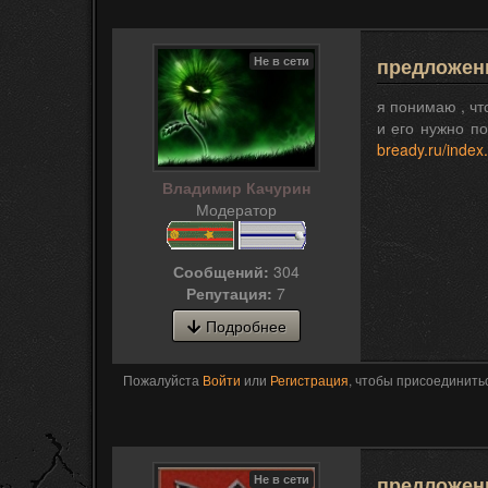
Не в сети
предложени
я понимаю , чт
и его нужно п
bready.ru/inde
Владимир Качурин
Модератор
Сообщений:
304
Репутация:
7
Подробнее
Пожалуйста
Войти
или
Регистрация
, чтобы присоединитьс
Не в сети
предложени