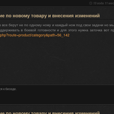
13 года 11 мес
е по новому товару и внесения изменений
о все берут не по одному ножу и каждый нож под свои задачи но мы
оддерживать в боевой готовности и для этого нужна заточка вот 
x.php?route=product/category&path=56_142
я к беседе.
е по новому товару и внесения изменений