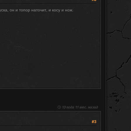
ка, он и топор наточит, и косу и нож.
13 года 11 мес. назад
#3