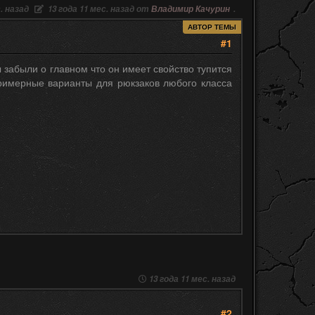
. назад
13 года 11 мес. назад от
Владимир Качурин
.
АВТОР ТЕМЫ
#1
 забыли о главном что он имеет свойство тупится
примерные варианты для рюкзаков любого класса
13 года 11 мес. назад
#2