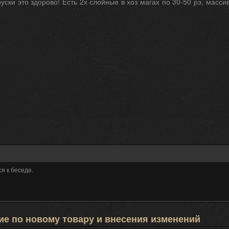
уски это здорово! Есть 2х слойные в хоз магах по 30-50 рэ, масс
я к беседе.
е по новому товару и внесения изменений