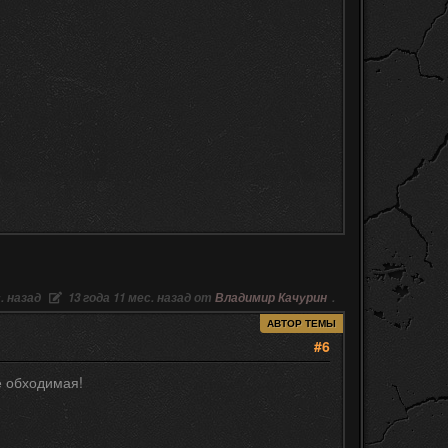
. назад
13 года 11 мес. назад от
Владимир Качурин
.
АВТОР ТЕМЫ
#6
не обходимая!