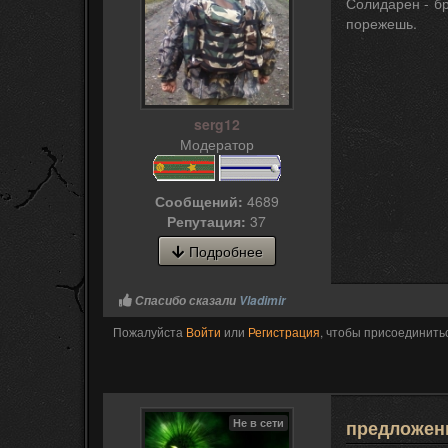
Солидарен - бр
порежешь.
serg12
Модератор
Сообщений:
4689
Репутация:
37
Подробнее
Спасибо сказали
Vladimir
Пожалуйста
Войти
или
Регистрация
, чтобы присоединитьс
Не в сети
предложени