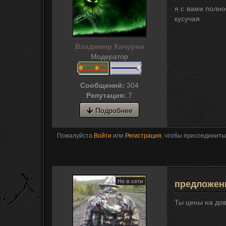
я с вами полно
кусучая
Владимир Качурин
Модератор
Сообщений:
304
Репутация:
7
Подробнее
Пожалуйста
Войти
или
Регистрация
, чтобы присоединитьс
Не в сети
предложени
Ты цены на дов