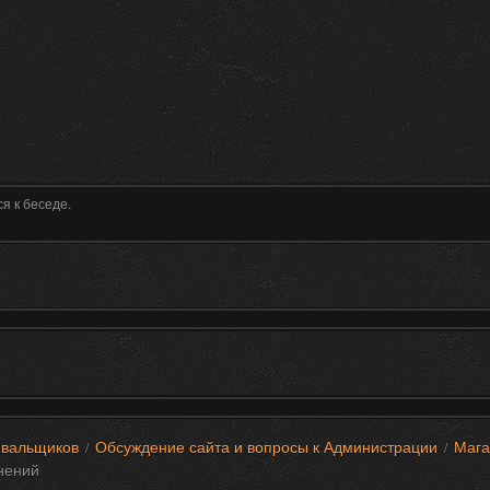
я к беседе.
вальщиков
Обсуждение сайта и вопросы к Администрации
Мага
/
/
нений