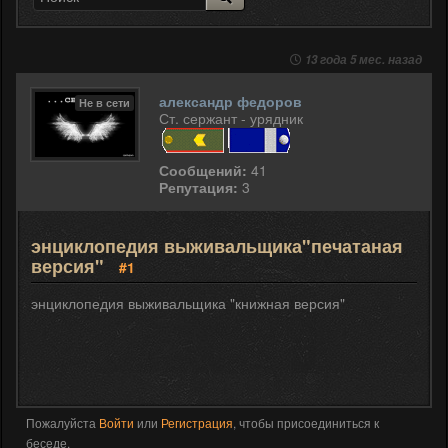
13 года 5 мес. назад
александр федоров
Не в сети
Ст. сержант - урядник
Сообщений:
41
Репутация:
3
энциклопедия выживальщика"печатаная
версия"
#1
энциклопедия выживальщика "книжная версия"
Пожалуйста
Войти
или
Регистрация
, чтобы присоединиться к
беседе.