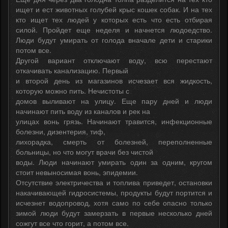
ищет и ест животных голубей крыс кошек собак. И на тех
кто ищет тех людей у которых есть что есть отбирая
силой. Пройдет еще неделя и начнется людоедство.
Люди будут умирать от голода вначале дети и старики
потом все.
Другой вариант отключают воду, всю перестают
откачивать канализацию. Первый
и второй день из магазинов исчезает вся жидкость,
которую можно пить. Нечистоты с
домов выливают на улицу. Еще пару дней и люди
начинают пить воду из каналов и рек на
улицах вонь грязь. Начинают травится, инфекционные
болезни, дизентерия, тиф,
лихорадка, смерть от болезней, переполненные
больницы, но что могут врачи без чистой
воды. Люди начинают умирать один за одним, кругом
стоит невыносимая вонь, эпидемии.
Отсутствие электричества и топлива приведет, остановки
накачивающей гидросистемы, продукты будут портится и
исчезнет водопровод, хотя само по себе опасно только
зимой люди будут замерзать в первые несколько дней
сожгут все что горит, а потом все.