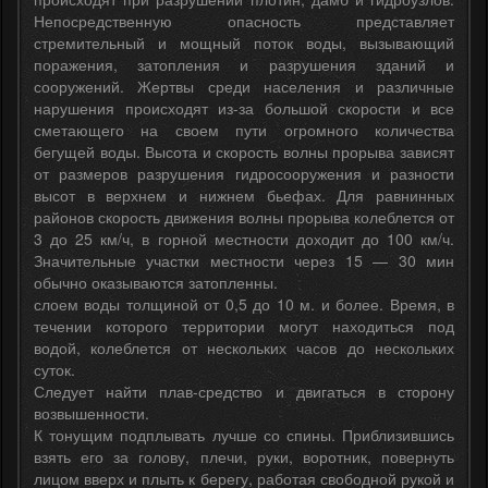
Непосредственную опасность представляет
стремительный и мощный поток воды, вызывающий
поражения, затопления и разрушения зданий и
сооружений. Жертвы среди населения и различные
нарушения происходят из-за большой скорости и все
сметающего на своем пути огромного количества
бегущей воды. Высота и скорость волны прорыва зависят
от размеров разрушения гидросооружения и разности
высот в верхнем и нижнем бьефах. Для равнинных
районов скорость движения волны прорыва колеблется от
3 до 25 км/ч, в горной местности доходит до 100 км/ч.
Значительные участки местности через 15 — 30 мин
обычно оказываются затопленны.
слоем воды толщиной от 0,5 до 10 м. и более. Время, в
течении которого территории могут находиться под
водой, колеблется от нескольких часов до нескольких
суток.
Следует найти плав-средство и двигаться в сторону
возвышенности.
К тонущим подплывать лучше со спины. Приблизившись
взять его за голову, плечи, руки, воротник, повернуть
лицом вверх и плыть к берегу, работая свободной рукой и