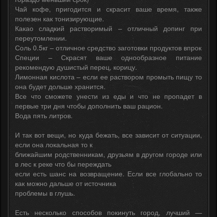
Чай кофе, пригодится и скрасит ваше время, также
полезен как тонизирующие.
Какао сладкий растворимый – отличный допинг при
переутомлении.
Соль 0.5кг – отличное средство заготовки продуктов впрок
Специи – Скрасят ваше однообразное питание
рекомендую душистый перец, корицу.
Лимонная кислота – если ее раствором промыть пищу то
она будет дольше хранится.
Все что сможете унести из еды и что не пропадет в
первые три дня чтобы дополнить ваш рацион.
Вода пять литров.
И так вот вещи, но куда бежать, все зависит от ситуации,
если она локальная то к
ближайшим родственникам, друзьям в другом городе или
в лес к реке что бы переждать
если есть шанс на возвращение. Если все глобально то
как можно дальше от источника
проблемы в глушь.
Есть несколько способов покинуть город, лучший —