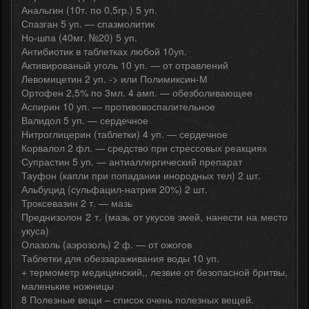
Анальгин (10т. по 0,5гр.) 5 уп.
Спазган 5 уп. — спазмолитик
Но-шпа (40мг. №20) 5 уп.
Антибиотик в таблетках любой 10уп.
Активированый уголь 10 уп. — от отравлений
Левомицетин 2 уп. -> или Полимиксин-М
Ортофен 2,5% по 3мл. 4 амп. — обезболивающее
Аспирин 10 уп. — противовоспалительное
Валидол 5 уп. — сердечное
Нитроглицерин (таблетки) 4 уп. — сердечное
Корвалол 2 фл. — средство при стрессовых реакциях
Супрастин 5 уп. — антиаллергический препарат
Тауфон (капли при попадании инородных тел) 2 шт.
Альбуцид (сульфацил-натрия 20%) 2 шт.
Троксевазин 2 т. — мазь
Преднизолон 2 т. (мазь от укусов змей, нанести на место
укуса)
Олазоль (аэрозоль) 2 ф. — от ожогов
Таблетки для обеззараживания воды 10 уп.
+ термометр медицинский,, лезвие от безопасной бритвы,
маленькие ножницы
8 Полезные вещи – список очень полезных вещей.