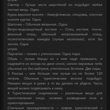
Свитер – Лучше чисто шерстяной но подойдет любая
теплая вещь. Один.
Курка верхняя осеняя – Камуфляжная, спецовка, плотная
осеняя куртка. Одна
Шапочка – Обычная вязанная. Одна.
Ветро-водозащитный костюм — Спец костюм, пончо,
военный плащ, обычный непромокаемый плащ,
полиэтиленовая накидка (лучше несколько), хотя бы
зонтик. Одна
штука.
Перчатки – тонкие с утеплением. Одна пара.
Обувь – лучше берцы но к ним надо привыкать, и
надевайте их всегда на двое носок, сапоги кирзовые либо
обычные но без каблуков, утепленные ботинки. Две пары
3 Рюкзак – чем больше тем лучше но не более 120
литров. Обычные туристические вполне подойдут.
Никаких вещах в руках а то вы далеко не уйдете. Часть
вещей можно подвязывать к нему.
4 Туристическое снаряжение – различные вещи для
приготовления пищи, ночевки, разведения огня и
ориентирования
Спальные принадлежности – коврик туристический +