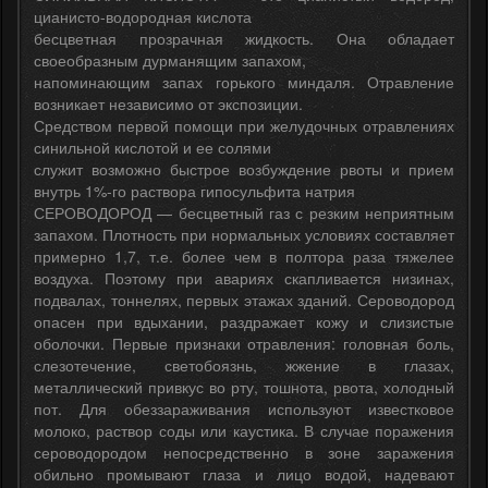
цианисто-водородная кислота
бесцветная прозрачная жидкость. Она обладает
своеобразным дурманящим запахом,
напоминающим запах горького миндаля. Отравление
возникает независимо от экспозиции.
Средством первой помощи при желудочных отравлениях
синильной кислотой и ее солями
служит возможно быстрое возбуждение рвоты и прием
внутрь 1%-го раствора гипосульфита натрия
СЕРОВОДОРОД — бесцветный газ с резким неприятным
запахом. Плотность при нормальных условиях составляет
примерно 1,7, т.е. более чем в полтора раза тяжелее
воздуха. Поэтому при авариях скапливается низинах,
подвалах, тоннелях, первых этажах зданий. Сероводород
опасен при вдыхании, раздражает кожу и слизистые
оболочки. Первые признаки отравления: головная боль,
слезотечение, светобоязнь, жжение в глазах,
металлический привкус во рту, тошнота, рвота, холодный
пот. Для обеззараживания используют известковое
молоко, раствор соды или каустика. В случае поражения
сероводородом непосредственно в зоне заражения
обильно промывают глаза и лицо водой, надевают