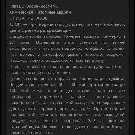
Глава 3 Особенности ЧС
Химическая и атомные аварии
ОПИСАНИЕ ГАЗОВ
ХЛОР — при нормальных условиях газ желто-зеленого
цвета с резким раздражающим
специфическим запахом. Тяжелее воздуха примерно в
2,5 раза. Вследствие этого стелется по земле,
скапливается в низинах, подвалах, колодцах, тоннелях.
При выходе в атмосферу дымит, заражает водоемы.
Поражает легкие, раздражает слизистые и кожу.
Первые признаки отравления резкая загрудинная боль,
резь в глазах, слезоотделение,
сухой кашель, рвота, нарушение координации, одышка.
Воздействие в течение 30 — 60 мин при концентрации
100 200 мг/м3 опасно для жизни. Если все-таки
произошло поражение хлором, пострадавшего
немедленно выносят на свежий воздух, тепло укрывают и
дают дышать парами спирта или водки. При поражении
хлором, чтобы смягчить раздражение дыхательных путей,
следует дать вдыхать аэрозоль 0,5%-го раствора
питьевой соды. Полезно также вдыхать кислород. Кожу и
слизистые промывать