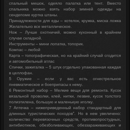
спальный мешок, одеяло палатка или тент. Вместо
спальника можно взять набор зимней одежды на
сендепоме куртка штаны.
Принадлежности для еды – котелок, кружка, миска ложка
Желательно все металлическое.
Нож – Лучше охотничий, можно кухонный в крайнем
случае складной.
Инструменты – мини лопатка, топорик.
Компас – любой
Карта – топографическая, но на крайний случай сгодится
и автомобильный атлас
Спички, зажигалка – 5 штук отдельно упакованная каждая
в целлофан.
5 Оружие – если у вас есть огнестрельное
пневматическое и боеприпасы к нему.
6 Ремонтный набор – Мелкие вещи для ремонта. Кусок
вязальной проволки, клей, нитки, лезвие, кусок толстого
полиэтилена, большую и маленькую иголку.
7 Аптечка – нижеприведенный набор стандартный для
длинных туристических походов*. Но в нем увеличено:
количество перевязочных средств, противопростудных,
антибиотиков, обезболивающих, обеззараживающих и