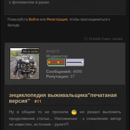
с фолиантом в руках.
Пожалуйста
Войти
или
Регистрация
, чтобы присоединиться к
беседе.
13 года 5 мес. назад
serg12
Не в сети
Модератор
Сообщений:
4686
Репутация:
37
энциклопедия выживальщика"печатаная
версия"
#11
Ну в общем то не просили
но решил выложить
продолжение статьи... Напоминаю - к сожалению автор
не известен, источник - рунет!!!