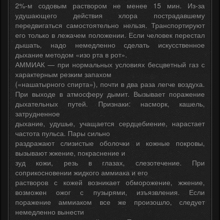
2%-м содовым раствором не менее 15 мин. Из-за
удушающего действия хлора пострадавшему
передвигаться самостоятельно нельзя. Транспортируют
его только в лежачем положении. Если человек перестал
дышать, надо немедленно сделать искусственное
дыхание методом «изо рта в рот».
АММИАК — при нормальных условиях бесцветный газ с
характерным резким запахом
(«нашатырного спирта»), почти в два раза легче воздуха.
При выходе в атмосферу дымит. Вызывает поражение
дыхательных путей. Признаки: насморк, кашель,
затрудненное
дыхание, удушье, учащается сердцебиение, нарастает
частота пульса. Пары сильно
раздражают слизистые оболочки и кожные покровы,
вызывают жжение, покраснение и
зуд кожи, резь в глазах, слезотечение. При
соприкосновении жидкого аммиака и его
растворов с кожей возникает обморожение, жжение,
возможен ожог с пузырями, изъязвления. Если
поражение аммиаком все же произошло, следует
немедленно вынести