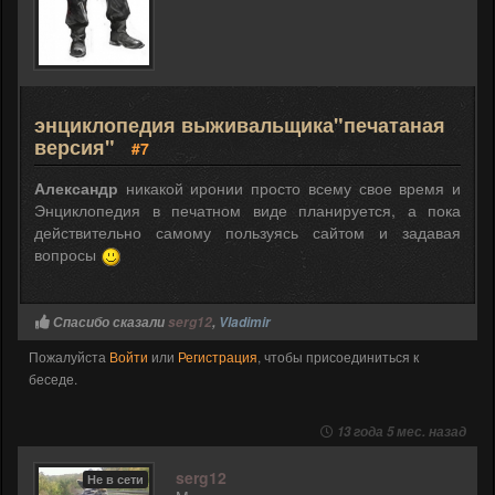
энциклопедия выживальщика"печатаная
версия"
#7
Александр
никакой иронии просто всему свое время и
Энциклопедия в печатном виде планируется, а пока
действительно самому пользуясь сайтом и задавая
вопросы
Спасибо сказали
serg12
,
Vladimir
Пожалуйста
Войти
или
Регистрация
, чтобы присоединиться к
беседе.
13 года 5 мес. назад
serg12
Не в сети