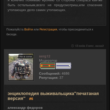
быть остальным,всего не предусмотриш,или спасение
утопающих дело самих утопающих.
Пожалуйста
Войти
или
Регистрация
, чтобы присоединиться к
беседе.
13 года 5 мес. назад
serg12
Не в сети
Модератор
Сообщений:
4686
Репутация:
37
энциклопедия выживальщика"печатаная
версия"
#6
александр федоров