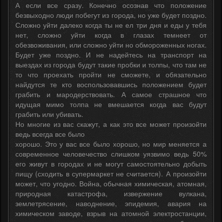
А если все сразу. Конечно осознав что положение
безвыходно люди побегут из города, но уже будет поздно.
Сложно уйти далеко когда ты не ел три дня и еды у тебя
нет, сложно уйти когда в глазах темнеет от
обезвоживания, или сложно уйти но обмороженных ногах.
Будет уже поздно. И не надейтесь на транспорт на
выездах из города будут такие пробки и толпы, что там не
то что проехать пройти не сможете, и обязательно
найдутся те кто воспользовавшись положением будет
грабить и мародерствовать. А самое страшное что
идущая мимо толпа не вмешается когда вас будут
грабить или убивать.
Но многие из вас скажут, а как это все может произойти
ведь всегда все было
хорошо. Это у вас все было хорошо, но мир меняется а
современное человечество слишком уязвимо ведь 50%
его живут в городах и не могут самостоятельно добыть
пищу (сходить в супермаркет не считается). А произойти
может, что угодно. Война, обычная химическая, атомная,
природная катастрофа, извержение вулкана,
землетрясение, наводнение, эпидемия, авария на
химическом заводе, взрыв на атомной электростанции,