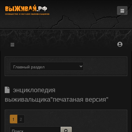
Главная
Информация
Магазин
Блоги
Форум
энциклопедия
выживальщика"печатаная версия"
1
2