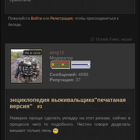
Пожалуйста
Войти
или
Регистрация
, чтобы присоединиться к
беседе.
13 года 5 мес. назад
serg12
Не в сети
Модератор
Сообщений:
4686
Репутация:
37
энциклопедия выживальщика"печатаная
версия"
#3
Наверно проще сделать укладку на этот рюкзак. сейчас в
процессе чего то подобного. Честно говоря доделать
мешает только лень