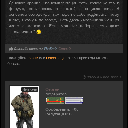
Да какая ирония - по комплектации есть несколько тем в
форуме, есть несколько статей в энциклопедии. В
основном без одежды, там надо по себе подбирать - кому
в лес, а кому и по городу. Есть даже наборчик за 2200 рэ
чисто с магазина. Есть мощные наборы, есть даже
"подарочные"
Спасибо сказали
Vladimir
,
Сергей
Пожалуйста
Войти
или
Регистрация
, чтобы присоединиться к
беседе.
13 года 5 мес. назад
Сергей
Не в сети
Модератор
Сообщений:
480
Репутация:
63