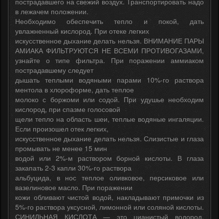
пострадавшего на свежий воздух. Транспортировать надо
в лежачем положении.
Необходимо обеспечить тепло и покой, дать
увлажненный кислород. При отеке легких
искусственное дыхание делать нельзя. ВНИМАНИЕ ПАРЫ
АМИАКА ФИЛЬТРУЮТСЯ НЕ ВСЕМИ ПРОТИВОГАЗАМИ,
узнайте о типе фильтра. При поражении аммиаком
пострадавшему следует
дышать теплыми водяными парами 10%-го раствора
ментола в хлороформе, дать теплое
молоко с боржоми или содой. При удушье необходим
кислород, при спазме голосовой
щели тепло на область шеи, теплые водяные ингаляции.
Если произошел отек легких,
искусственное дыхание делать нельзя. Слизистые и глаза
промывать не менее 15 мин
водой или 2%-м раствором борной кислоты. В глаза
закапать 2-3 капли 30%-го раствора
альбуцида, в нос теплое оливковое, персиковое или
вазелиновое масло. При поражении
кожи обливают чистой водой, накладывают примочки из
5%-го раствора уксусной, лимонной или соляной кислоты.
СИНИЛЬНАЯ КИСЛОТА — это цианистый водород,