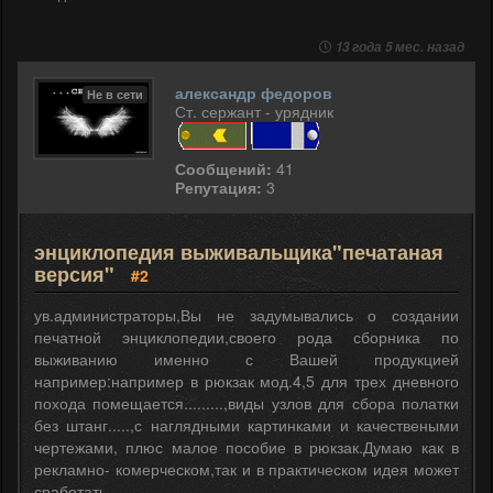
13 года 5 мес. назад
александр федоров
Не в сети
Ст. сержант - урядник
Сообщений:
41
Репутация:
3
энциклопедия выживальщика"печатаная
версия"
#2
ув.администраторы,Вы не задумывались о создании
печатной энциклопедии,своего рода сборника по
выживанию именно с Вашей продукцией
например:например в рюкзак мод.4,5 для трех дневного
похода помещается.........,виды узлов для сбора полатки
без штанг.....,с наглядными картинками и качествеными
чертежами, плюс малое пособие в рюкзак.Думаю как в
рекламно- комерческом,так и в практическом идея может
сработать.