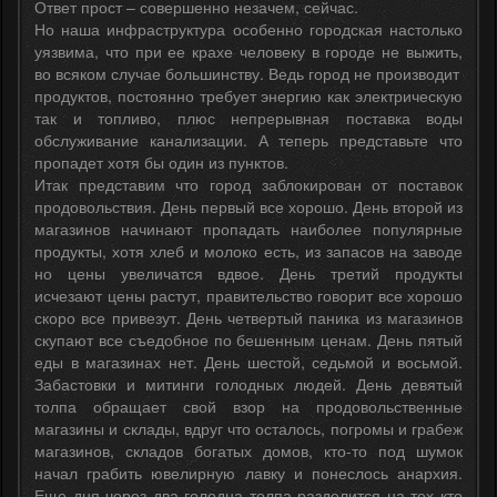
Ответ прост – совершенно незачем, сейчас.
Но наша инфраструктура особенно городская настолько
уязвима, что при ее крахе человеку в городе не выжить,
во всяком случае большинству. Ведь город не производит
продуктов, постоянно требует энергию как электрическую
так и топливо, плюс непрерывная поставка воды
обслуживание канализации. А теперь представьте что
пропадет хотя бы один из пунктов.
Итак представим что город заблокирован от поставок
продовольствия. День первый все хорошо. День второй из
магазинов начинают пропадать наиболее популярные
продукты, хотя хлеб и молоко есть, из запасов на заводе
но цены увеличатся вдвое. День третий продукты
исчезают цены растут, правительство говорит все хорошо
скоро все привезут. День четвертый паника из магазинов
скупают все съедобное по бешенным ценам. День пятый
еды в магазинах нет. День шестой, седьмой и восьмой.
Забастовки и митинги голодных людей. День девятый
толпа обращает свой взор на продовольственные
магазины и склады, вдруг что осталось, погромы и грабеж
магазинов, складов богатых домов, кто-то под шумок
начал грабить ювелирную лавку и понеслось анархия.
Еще дня через два голодна толпа разделится на тех кто