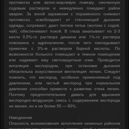
противогаз или ватно-марлевую повязку, смоченную
содовым раствором и немедленно покидают район
аварии. За зоной заражения с пораженного снимают
противогаз, освобождают от стесняющей дыхание
одежды, согревают, дают теплое питье (молоко с содой,
чай), обеспечивают покой. В глаза закапывают по 2-3
капли 0,5%-го раствора дикаина или 1%-го раствора
новокаина с адреналином, после чего накладывают
примочки с 3%-м раствором борной кислоты. По
возможности больного помещают в темное помещение
или надевают ему светозащитные очки. Проводится
ингаляция кислородом, при остановке дыхания
обязательна искусственная вентиляция легких. Следует
помнить, что кислород, особенно применяемый под
давлением, или чистый кислород при нормальном
давлении способен привести к развитию отека легких.
Поэтому предпочтительнее давать для вдыхания
кислородно-воздушную смесь с содержанием кислорода
не менее, но и не более 50 — 60%.
Наводнение
Опасность возникновения затопления низинных районов
происходят при разрушении плотин, дамб и гидроузлов.