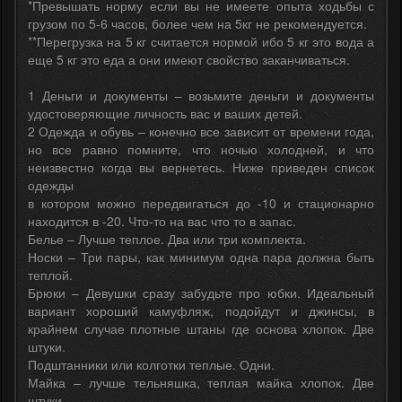
*Превышать норму если вы не имеете опыта ходьбы с
грузом по 5-6 часов, более чем на 5кг не рекомендуется.
**Перегрузка на 5 кг считается нормой ибо 5 кг это вода а
еще 5 кг это еда а они имеют свойство заканчиваться.
1 Деньги и документы – возьмите деньги и документы
удостоверяющие личность вас и ваших детей.
2 Одежда и обувь – конечно все зависит от времени года,
но все равно помните, что ночью холодней, и что
неизвестно когда вы вернетесь. Ниже приведен список
одежды
в котором можно передвигаться до -10 и стационарно
находится в -20. Что-то на вас что то в запас.
Белье – Лучше теплое. Два или три комплекта.
Носки – Три пары, как минимум одна пара должна быть
теплой.
Брюки – Девушки сразу забудьте про юбки. Идеальный
вариант хороший камуфляж, подойдут и джинсы, в
крайнем случае плотные штаны где основа хлопок. Две
штуки.
Подштанники или колготки теплые. Одни.
Майка – лучше тельняшка, теплая майка хлопок. Две
штуки.