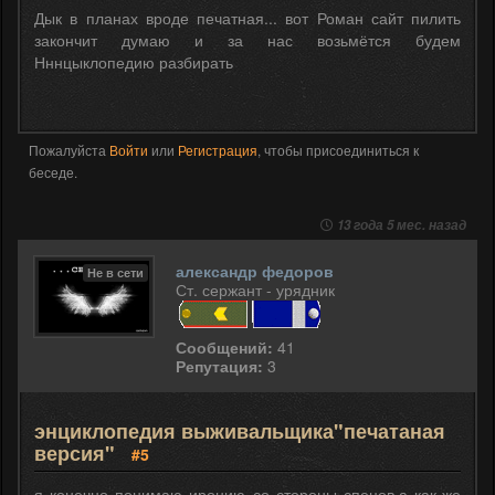
Дык в планах вроде печатная... вот Роман сайт пилить
закончит думаю и за нас возьмётся будем
Нннцыклопедию разбирать
Пожалуйста
Войти
или
Регистрация
, чтобы присоединиться к
беседе.
13 года 5 мес. назад
александр федоров
Не в сети
Ст. сержант - урядник
Сообщений:
41
Репутация:
3
энциклопедия выживальщика"печатаная
версия"
#5
я конечно понимаю иронию со стороны спецов,а как-же