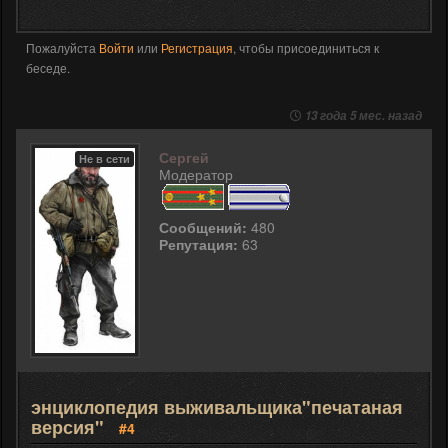
Пожалуйста
Войти
или
Регистрация
, чтобы присоединиться к
беседе.
13 года 5 мес. назад
Сергей
Не в сети
Модератор
Сообщений:
480
Репутация:
63
энциклопедия выживальщика"печатаная
версия"
#4