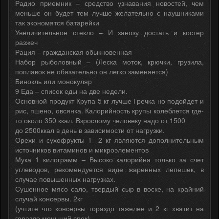
Радио приемник – средство узнавания новостей, чем
меньше он будет тем лучше желательно с наушниками
так экономятся батарейки
Увеличительное стекло – И занозу достать и костер
разжеч
Рация – гражданская обыкновенная
Набор рыболовный – (Леска моток, крючки, грузила,
поплавок не обязательно он легко заменяется)
Бинокль или монокуляр
9 Еда – список еды на две недели.
Основной продукт Крупа 5 кг лучше Гречка но подойдет и
рис, пшено, овсянка. Калорийность крупы колеблется где-
то около 350 ккал. Взрослому человеку надо от 1500
до 2500ккал в день в зависимости от нагрузки.
Орехи и сухофрукты 1 -2 кг являются дополнительным
источников витаминов и микроэлементов
Мука 1 килограмм – Высоко калорийна только за счет
углеводов, рекомендуется виде жаренных лепешек, в
случае повышенных нагрузках.
Сушенное мясо сало, твердый сыр в воске, на крайний
случай консервы. 2кг
(учтите что консервы гораздо тяжелее и 2 кг хватит на
гораздо меньший срок)