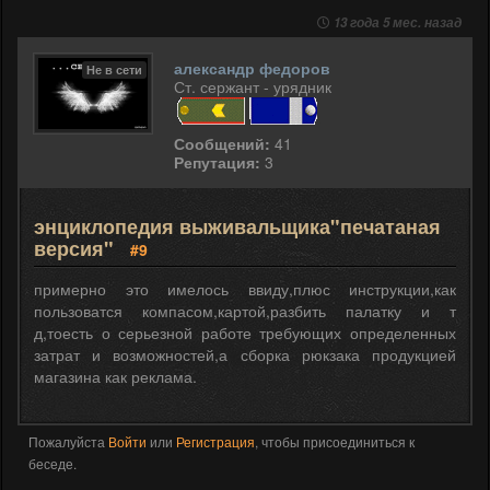
13 года 5 мес. назад
александр федоров
Не в сети
Ст. сержант - урядник
Сообщений:
41
Репутация:
3
энциклопедия выживальщика"печатаная
версия"
#9
примерно это имелось ввиду,плюс инструкции,как
пользоватся компасом,картой,разбить палатку и т
д,тоесть о серьезной работе требующих определенных
затрат и возможностей,а сборка рюкзака продукцией
магазина как реклама.
Пожалуйста
Войти
или
Регистрация
, чтобы присоединиться к
беседе.