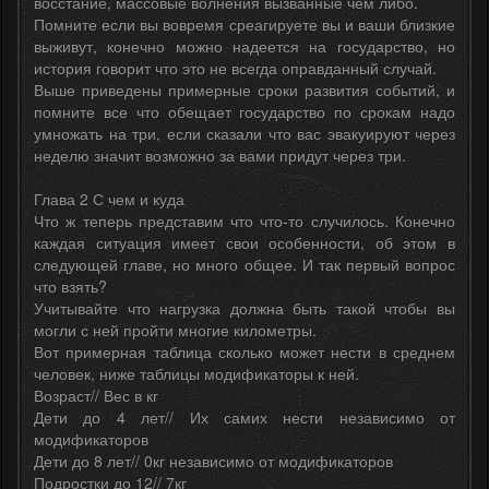
восстание, массовые волнения вызванные чем либо.
Помните если вы вовремя среагируете вы и ваши близкие
выживут, конечно можно надеется на государство, но
история говорит что это не всегда оправданный случай.
Выше приведены примерные сроки развития событий, и
помните все что обещает государство по срокам надо
умножать на три, если сказали что вас эвакуируют через
неделю значит возможно за вами придут через три.
Глава 2 С чем и куда
Что ж теперь представим что что-то случилось. Конечно
каждая ситуация имеет свои особенности, об этом в
следующей главе, но много общее. И так первый вопрос
что взять?
Учитывайте что нагрузка должна быть такой чтобы вы
могли с ней пройти многие километры.
Вот примерная таблица сколько может нести в среднем
человек, ниже таблицы модификаторы к ней.
Возраст// Вес в кг
Дети до 4 лет// Их самих нести независимо от
модификаторов
Дети до 8 лет// 0кг независимо от модификаторов
Подростки до 12// 7кг