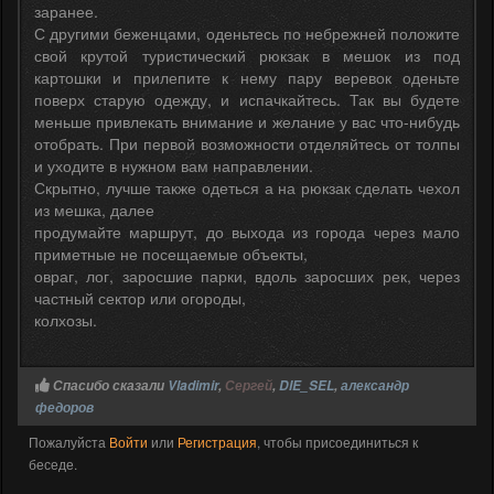
заранее.
С другими беженцами, оденьтесь по небрежней положите
свой крутой туристический рюкзак в мешок из под
картошки и прилепите к нему пару веревок оденьте
поверх старую одежду, и испачкайтесь. Так вы будете
меньше привлекать внимание и желание у вас что-нибудь
отобрать. При первой возможности отделяйтесь от толпы
и уходите в нужном вам направлении.
Скрытно, лучше также одеться а на рюкзак сделать чехол
из мешка, далее
продумайте маршрут, до выхода из города через мало
приметные не посещаемые объекты,
овраг, лог, заросшие парки, вдоль заросших рек, через
частный сектор или огороды,
колхозы.
Спасибо сказали
Vladimir
,
Сергей
,
DIE_SEL
,
александр
федоров
Пожалуйста
Войти
или
Регистрация
, чтобы присоединиться к
беседе.