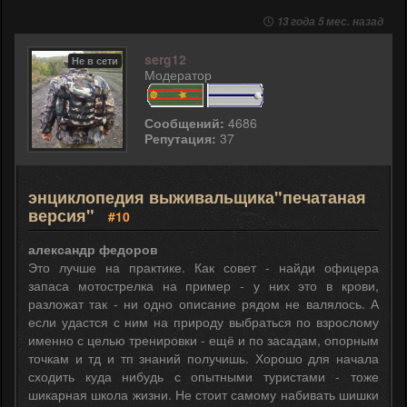
13 года 5 мес. назад
serg12
Не в сети
Модератор
Сообщений:
4686
Репутация:
37
энциклопедия выживальщика"печатаная
версия"
#10
александр федоров
Это лучше на практике. Как совет - найди офицера
запаса мотострелка на пример - у них это в крови,
разложат так - ни одно описание рядом не валялось. А
если удастся с ним на природу выбраться по взрослому
именно с целью тренировки - ещё и по засадам, опорным
точкам и тд и тп знаний получишь. Хорошо для начала
сходить куда нибудь с опытными туристами - тоже
шикарная школа жизни. Не стоит самому набивать шишки