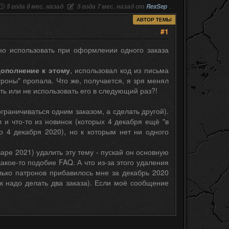
5 года 8 мес. назад
5 года 7 мес. назад от
RexSep
.
АВТОР ТЕМЫ
#1
но использовать при оформлении одного заказа
дополнение к этому
, использовал код из письма
троны" пропала. Что же, получается, я зря менял
ать или не использовать его в следующий раз?!
граничиваться одним заказом, а сделать другой).
 и что-то из новинок (которых 4 декабря ещё "в
о 4 декабря 2020), но к которым нет ни одного
аре 2021) удалить эту тему - пускай он основную
какое-то подобие FAQ. А что из-за этого удаления
лько патронов прибавилось мне за декабрь 2020
к надо делать два заказа). Если моё сообщение