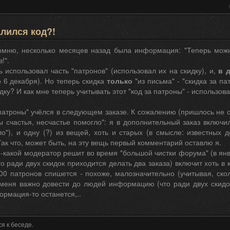
лился код?!
омню, несколько месяцев назад была информация: "Теперь мож
!".
ь использовал часть "патронов" (использовал их на скидку), и,
в 
о 6 декабря). Но теперь скидка
только
"из письма" - "скидка за па
дку? И как мне теперь учитывать этот "код за патроны" - использов
патроны" учёлся в следующем заказе. К сожалению (пришлось не о
 счастья, несчастье помогло": я в дополнительный заказ включил
о"), и одну (?) из вещей, хоть и старых (в смысле: известных д
ак что, может быть, на эту вещь первый комментарий оставлю я.
-какой модератор решит во время "большой чистки форума" (в янв
то ради двух скидок приходится делать два заказа) включит хоть в 
00 патронов спишется - похоже, малозначительно (учитывая, ско
я меня важно довести до людей информацию (что ради двух скидо
ормация-то останется,..
я к беседе.