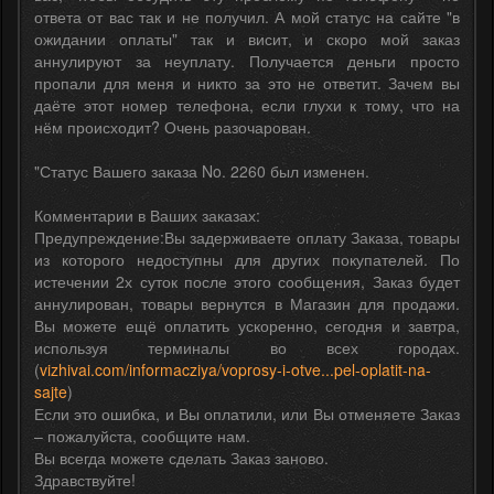
ответа от вас так и не получил. А мой статус на сайте "в
ожидании оплаты" так и висит, и скоро мой заказ
аннулируют за неуплату. Получается деньги просто
пропали для меня и никто за это не ответит. Зачем вы
даёте этот номер телефона, если глухи к тому, что на
нём происходит? Очень разочарован.
"Статус Вашего заказа No. 2260 был изменен.
Комментарии в Ваших заказах:
Предупреждение:Вы задерживаете оплату Заказа, товары
из которого недоступны для других покупателей. По
истечении 2х суток после этого сообщения, Заказ будет
аннулирован, товары вернутся в Магазин для продажи.
Вы можете ещё оплатить ускоренно, сегодня и завтра,
используя терминалы во всех городах.
(
vizhivai.com/informacziya/voprosy-i-otve...pel-oplatit-na-
sajte
)
Если это ошибка, и Вы оплатили, или Вы отменяете Заказ
– пожалуйста, сообщите нам.
Вы всегда можете сделать Заказ заново.
Здравствуйте!