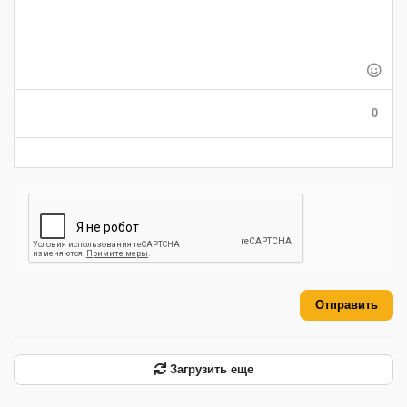
-
-
-
-
-
-
-
-
-
-
-
-
-
-
-
-
-
-
-
-
-
0
-
-
-
-
-
-
Отправить
Загрузить еще