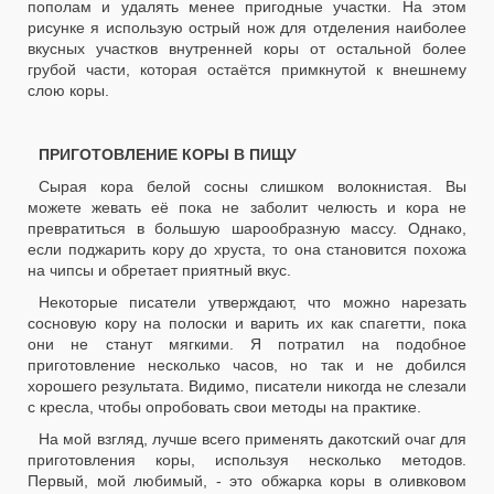
пополам и удалять менее пригодные участки. На этом
рисунке я использую острый нож для отделения наиболее
вкусных участков внутренней коры от остальной более
грубой части, которая остаётся примкнутой к внешнему
слою коры.
ПРИГОТОВЛЕНИЕ КОРЫ В ПИЩУ
Сырая кора белой сосны слишком волокнистая. Вы
можете жевать её пока не заболит челюсть и кора не
превратиться в большую шарообразную массу. Однако,
если поджарить кору до хруста, то она становится похожа
на чипсы и обретает приятный вкус.
Некоторые писатели утверждают, что можно нарезать
сосновую кору на полоски и варить их как спагетти, пока
они не станут мягкими. Я потратил на подобное
приготовление несколько часов, но так и не добился
хорошего результата. Видимо, писатели никогда не слезали
с кресла, чтобы опробовать свои методы на практике.
На мой взгляд, лучше всего применять дакотский очаг для
приготовления коры, используя несколько методов.
Первый, мой любимый, - это обжарка коры в оливковом