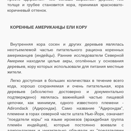
толще и грубее становится кора, принимая красновато-
коричневый оттенок.
КОРЕННЫЕ АМЕРИКАНЦЫ ЕЛИ КОРУ
Внутренняя кора сосен и других деревьев являлась
неотъемлемой частью питательного рациона коренных
американцев (индейцы). Ранние исследователи Северной
Америки находили целые акры, оголённых у основания
деревьев, кору которых использовали для питания местные
жители.
Легко доступная в больших количествах в течение всего
кода, хорошо сохраняемая и очень питательная, кора
деревьев (абсолютно достоверно и документально
подтверждено) являлась важнейшей частью пищевой
цепочки, как минимум, одного известного племени -
Adirondack (Адирондак). Само название "Адирондак",
племени в горах северной части штата Нью-Йорк, означает
"поедатели коры" на языке ирокезов (враждебная группа
племён индейцев), которые постоянно воевали с
адирондаками и унизительно обзывали их "поедателями