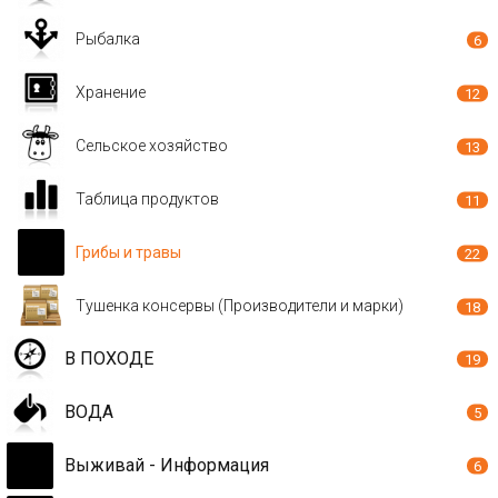
Рыбалка
6
Хранение
12
Сельское хозяйство
13
Таблица продуктов
11
Грибы и травы
22
Тушенка консервы (Производители и марки)
18
В ПОХОДЕ
19
ВОДА
5
Выживай - Информация
6