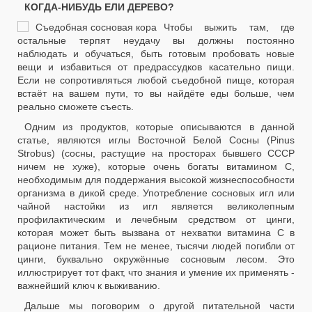
КОГДА-НИБУДЬ ЕЛИ ДЕРЕВО?
Чтобы выжить там, где
остальные терпят неудачу вы должны постоянно
наблюдать и обучаться, быть готовым пробовать новые
вещи и избавиться от предрассудков касательно пищи.
Если не сопротивляться любой съедобной пище, которая
встаёт на вашем пути, то вы найдёте еды больше, чем
реально сможете съесть.
Одним из продуктов, которые описываются в данной
статье, являются иглы Восточной Белой Сосны (Pinus
Strobus) (сосны, растущие на просторах бывшего СССР
ничем не хуже), которые очень богаты витамином C,
необходимым для поддержания высокой жизнеспособности
организма в дикой среде. Употребление сосновых игл или
чайной настойки из игл является великолепным
профилактическим и лечебным средством от цинги,
которая может быть вызвана от нехватки витамина C в
рационе питания. Тем не менее, тысячи людей погибли от
цинги, буквально окружённые сосновым лесом. Это
иллюстрирует тот факт, что знания и умение их применять -
важнейший ключ к выживанию.
Дальше мы поговорим о другой питательной части