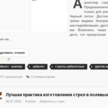
Арбалет Черный питон Описание оружия Блочный арбалет-
шнеппер, стр
Предназначен
только для ра
Черный питон: Достои
тремя видами боепри
шестидюймовыми дрот
мм. Возможно, такая 
дело, что прицельная
ко на...
должить чтение
7
рбалет - шнепер
арбалет
стрелы арбалетные
дротик 
71 просмотров
5 Комментариев
Лучшая практика изготовления стрел в полевых
06.07.2016
Suriken
Арбалеты и луки