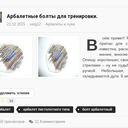
Арбалетные болты для тренировки.
21.12.2015
serg12
Арбалеты и луки
Всем привет! Решил написать статью для тех кто сам делает
припас для с
известна, рас
менее, многие
Опишу, коротенько, сво
стрелами – ну не судь
ручкой. Небольшая,
складываются дуги. 6 мм
должить чтение
13
рбалет
арбалет пистолетного типа
болт арбалетный
0 просмотров
12 Комментариев