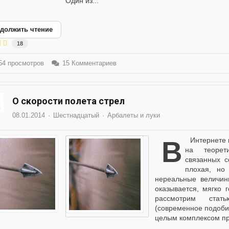
Один из...
должить чтение
18
4 просмотров
15 Комментариев
О скорости полета стрел
08.01.2014
Шестнадцатый
Арбалеты и луки
В Интернете время от времени появляются статьи с уклоном
на теорети
связанных с
плохая, но
нереальные величины
оказывается, мяг
рассмотрим стат
(современное подобие
целым комплексом пр