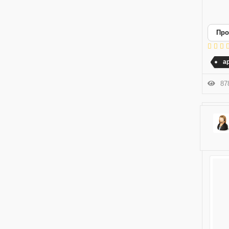
Про
а
878