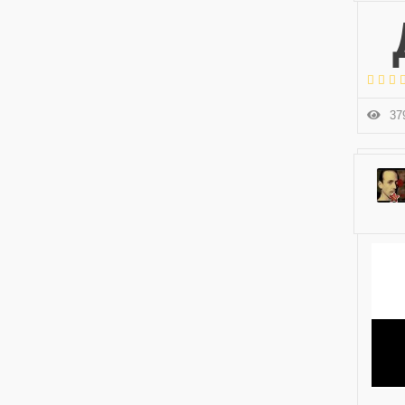
Доброго времени суток, комрады! Дел
379