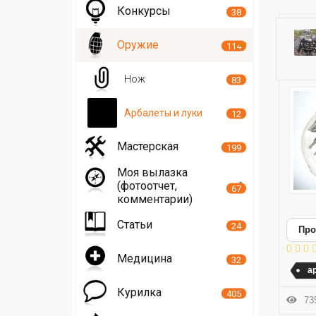
Конкурсы
38
Оружие
114
Нож
83
Арбалеты и луки
12
Мастерская
199
Моя вылазка
(фотоотчет,
67
комментарии)
Статьи
24
Про
Медицина
32
а
Курилка
405
735