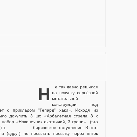
авно решился
на покупку серьёзной
метательной
конструкции под
т с прикладом "Гепард" хаки». Исходя из
ло докупить 3 шт. «Арбалетная стрела 8 х
набор «Наконечник охотничий, 3 грани» (это
В :) ). Лирическое отступление: В этот
ли (вдруг) не посылать посылку через пяток