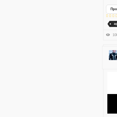
Про
а
108