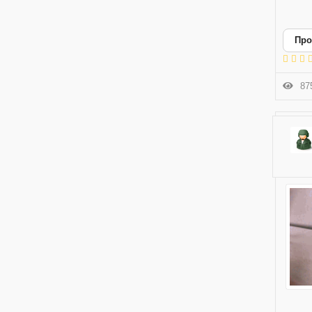
Про
875