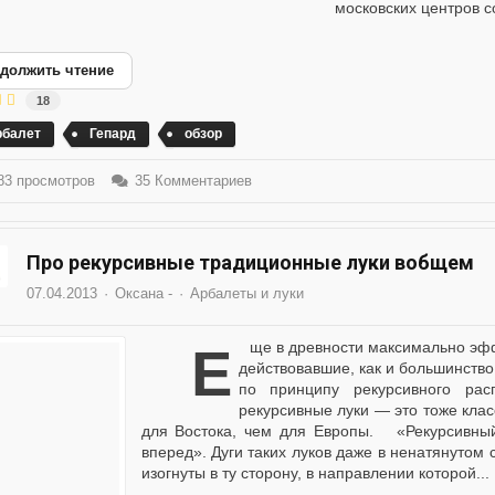
московских центров со
должить чтение
18
рбалет
Гепард
обзор
3 просмотров
35 Комментариев
Про рекурсивные традиционные луки вобщем
07.04.2013
Оксана -
Арбалеты и луки
Еще в древности максимально эффективными считались турецкие изогнутые луки,
действовавшие, как и большинство
по принципу рекурсивного рас
рекурсивные луки — это тоже клас
для Востока, чем для Европы. «Рекурсивный
вперед». Дуги таких луков даже в ненатянутом
изогнуты в ту сторону, в направлении которой...