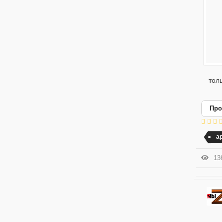
толь
Про
а
136