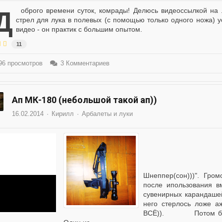
юсь видеоссылкой на лучшую (на мой взгляд) практику изготовления
стрел для лука в полевых (с помощью только одного ножа) у
видео - он практик с большим опытом.
11
6 просмотров
3 Комментариев
Ап МК-180 (небольшой такой ап))
16.02.2014
Кирилл
Арбалеты и луки
Давно владею и использую
Шнеппер(сон)))". Гро
после ипользования вм
сувенирных карандашей
него стерлось ложе аж
ВСЁ)). Потом были 