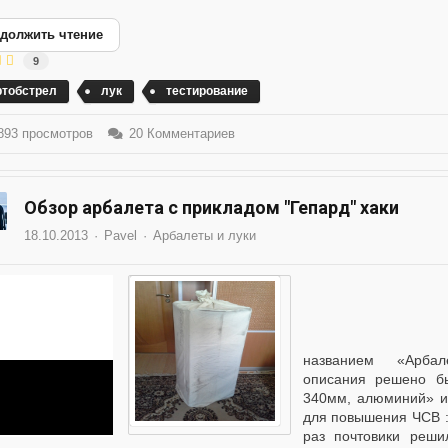
должить чтение
9
ртобстрел
лук
тестирование
93 просмотров
20 Комментариев
Обзор арбалета с прикладом "Гепард" хаки
18.10.2013
Pavel
Арбалеты и луки
Не так д
названием «Арбале
описания решено бы
340мм, алюминий» и 
для повышения ЧС
раз почтовики реши