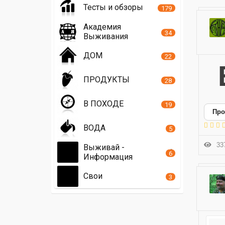
Тесты и обзоры
179
Академия
34
Выживания
ДОМ
22
Блочный мини 
ПРОДУКТЫ
28
В ПОХОДЕ
19
Про
ВОДА
5
337
Выживай -
6
Информация
Свои
3