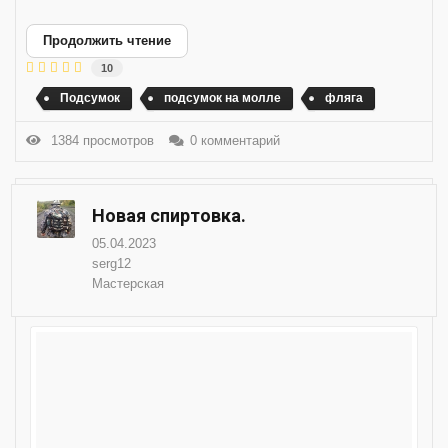
Продолжить чтение
10
Подсумок
подсумок на молле
фляга
1384 просмотров
0 комментарий
Новая спиртовка.
05.04.2023
serg12
Мастерская