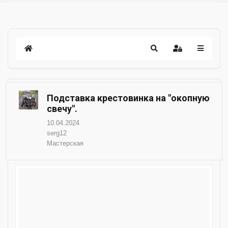
Подставка крестовинка на "окопную
свечу".
10.04.2024
serg12
Мастерская