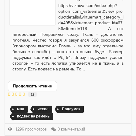
https://vizhivai.com/index.php?
option=com_virtuemart&view=pro
ductdetails&virtuemart_category_i
d=495&virtuemart_product_id=67
56&Itemid=118 . А вот
интересный! Понравился сразу. Ткань – достаточно
плотная. Честно говоря я закупился 600 оксфордом
(спонсором выступил Роман - за что ему отдельное
большое спасибо) – дык он потоньше будет. Размер
подсумка как идёт с РД 54. Внизу подсумок усилен
стропой – то есть лопатка упирается не в ткань, а в
стропу. Есть подвес на ремень. То...
Продолжить чтение
12
мпл
чехол
Подсумок
подвес на ремень
1296 просмотров
0 комментарий