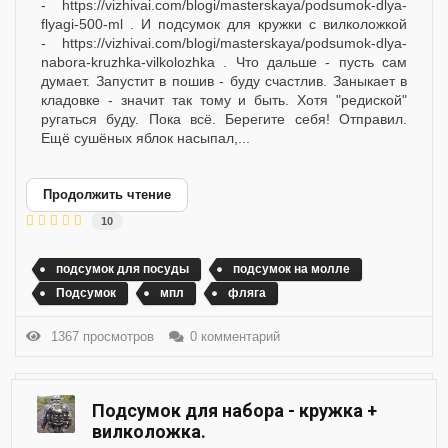
- https://vizhivai.com/blogi/masterskaya/podsumok-dlya-
flyagi-500-ml . И подсумок для кружки с вилколожкой
- https://vizhivai.com/blogi/masterskaya/podsumok-dlya-
nabora-kruzhka-vilkolozhka . Что дальше - пусть сам
думает. Запустит в пошив - буду счастлив. Заныкает в
кладовке - значит так тому и быть. Хотя "редиской"
ругаться буду. Пока всё. Берегите себя! Отправил.
Ещё сушёных яблок насыпал,...
Продолжить чтение
10
подсумок для посуды
подсумок на молле
Подсумок
мпл
фляга
1367 просмотров
0 комментарий
Подсумок для набора - кружка +
вилколожка.