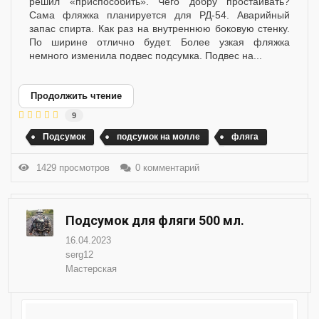
решил «приспособить». Чего добру простаивать?
Сама фляжка планируется для РД-54. Аварийный
запас спирта. Как раз на внутреннюю боковую стенку.
По ширине отлично будет. Более узкая фляжка
немного изменила подвес подсумка. Подвес на...
Продолжить чтение
9
Подсумок
подсумок на молле
фляга
1429 просмотров
0 комментарий
Подсумок для фляги 500 мл.
16.04.2023
serg12
Мастерская