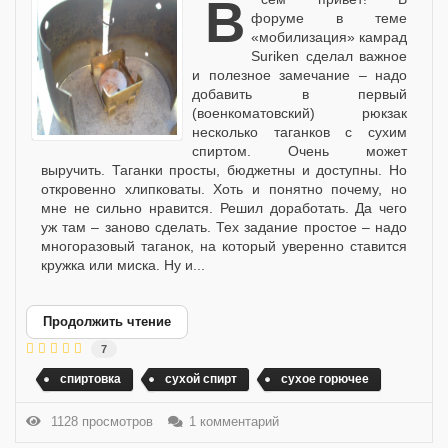
Всем привет! В
форуме в теме
«мобилизация» камрад
Suriken сделал важное
и полезное замечание – надо
добавить в первый
(военкоматовский) рюкзак
несколько таганков с сухим
спиртом. Очень может
выручить. Таганки просты, бюджетны и доступны. Но
откровенно хлипковаты. Хоть и понятно почему, но
мне не сильно нравится. Решил доработать. Да чего
уж там – заново сделать. Тех задание простое – надо
многоразовый таганок, на который уверенно ставится
кружка или миска. Ну и...
Продолжить чтение
7
спиртовка
сухой спирт
сухое горючее
1128 просмотров
1 комментарий