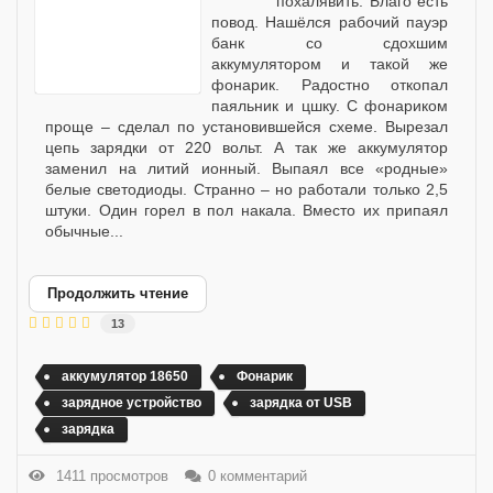
похалявить. Благо есть
повод. Нашёлся рабочий пауэр
банк со сдохшим
аккумулятором и такой же
фонарик. Радостно откопал
паяльник и цшку. С фонариком
проще – сделал по установившейся схеме. Вырезал
цепь зарядки от 220 вольт. А так же аккумулятор
заменил на литий ионный. Выпаял все «родные»
белые светодиоды. Странно – но работали только 2,5
штуки. Один горел в пол накала. Вместо их припаял
обычные...
Продолжить чтение
13
аккумулятор 18650
Фонарик
зарядное устройство
зарядка от USB
зарядка
1411 просмотров
0 комментарий