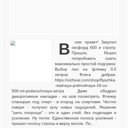
Всем привет! Закупил
оксфорд 600 и стропу.
Пришло. Решил
попробовать сшить
максимально простой подсумок.
Выбор пал на фляжку 0,5
литров. Фляга добрая.
https://vizhivai.com/shop/flyazhka
-stalnaya-pokhodnaya-18-oz-
500-ml-podarochnaya-seriya Даже ободрал
декоративные накладки - на шов посмотреть. Фляжку
планирую под спирт - в огород на спиртовки. Честно
говоря - получил кучу новых ощущений. Решение
"шить попроще" - это в один слой, без подкладки и
усиления. Ну почти. Единственная полоса усиления -
пришил полосу стропы в верху молле. По...