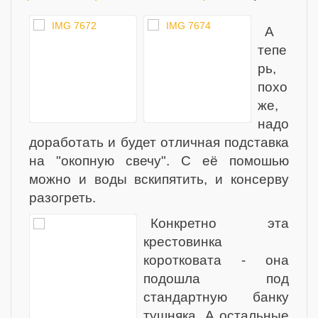
А
тепе
рь,
похо
же,
надо
доработать и будет отличная подставка
на "окопную свечу". С её помошью
можно и воды вскипятить, и консерву
разогреть.
Конкретно эта
крестовинка
коротковата - она
подошла под
стандартную банку
тушняка. А остальные