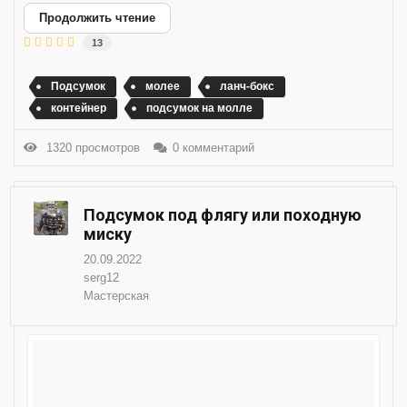
Продолжить чтение
13
Подсумок
молее
ланч-бокс
контейнер
подсумок на молле
1320 просмотров
0 комментарий
Подсумок под флягу или походную
миску
20.09.2022
serg12
Мастерская