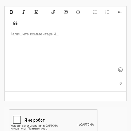
-
-
-
-
-
-
-
-
-
-
-
-
-
-
-
-
-
-
-
-
-
-
-
-
-
-
-
-
-
-
-
-
-
-
-
-
-
-
-
-
-
-
-
-
0
-