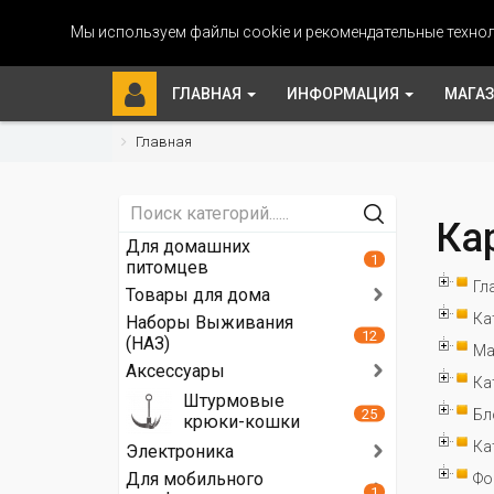
Мы используем файлы cookie и рекомендательные технол
ГЛАВНАЯ
ИНФОРМАЦИЯ
МАГА
Главная
Ка
Для домашних
1
питомцев
Гл
Товары для дома
Ка
Наборы Выживания
12
(НАЗ)
Ма
Аксессуары
Ка
Штурмовые
25
Бл
крюки-кошки
Ка
Электроника
Для мобильного
Фо
1