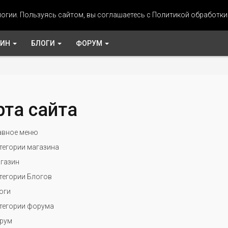
огии. Пользуясь сайтом, вы соглашаетесь с Политикой обработк
ЗИН
БЛОГИ
ФОРУМ
рта сайта
авное меню
тегории магазина
газин
тегории Блогов
оги
тегории форума
рум