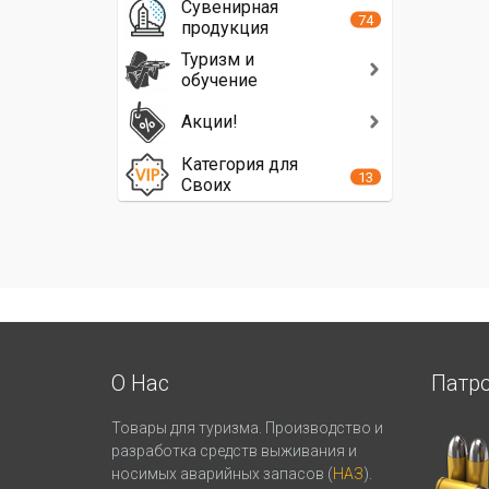
Сувенирная
74
продукция
Туризм и
обучение
Акции!
Категория для
13
Своих
О Нас
Патр
Товары для туризма. Производство и
разработка средств выживания и
носимых аварийных запасов (
НАЗ
).