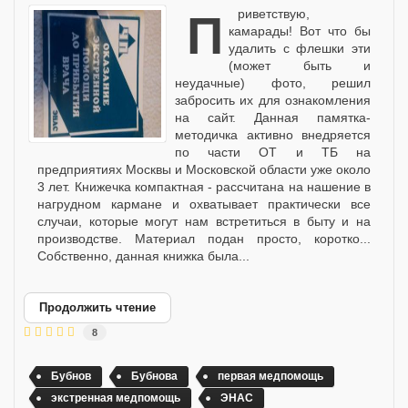
Приветствую,
камарады! Вот что бы
удалить с флешки эти
(может быть и
неудачные) фото, решил
забросить их для ознакомления
на сайт. Данная памятка-
методичка активно внедряется
по части ОТ и ТБ на
предприятиях Москвы и Московской области уже около
3 лет. Книжечка компактная - рассчитана на нашение в
нагрудном кармане и охватывает практически все
случаи, которые могут нам встретиться в быту и на
производстве. Материал подан просто, коротко...
Собственно, данная книжка была...
Продолжить чтение
8
Бубнов
Бубнова
первая медпомощь
экстренная медпомощь
ЭНАС