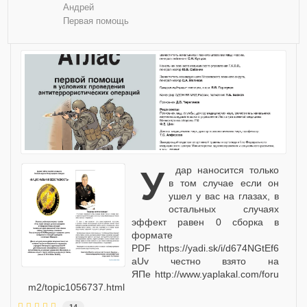
Андрей
Первая помощь
удар наносится только
в том случае если он
ушел у вас на глазах, в
остальных случаях
эффект равен 0 сборка в
формате
PDF https://yadi.sk/i/d674NGtEf6
aUv честно взято на
ЯПе http://www.yaplakal.com/foru
m2/topic1056737.html