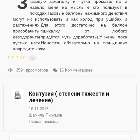
Здравствуйте друзья.Давеча заправлял
газовую зажигалку и чутка промазал,что и
навело меня на мысль.Те кто пользуют в
походах газовые баллоны нажимного действия
могут их использовать и как холод при ушибах и
растяжениях.Для этого достаточно на баллон
присобачить"пшикалку" от любого
дезодоранта(придётся чуть доработать).У жены пока
пустых нету.Наносить обязательно на ткань,иначе
повредите кожу.
9
3594 просмотров
16 Комментариев
Контузия ( степени тяжести и
лечение)
16.11.2013
Шамиль Пирумов
Первая помощь