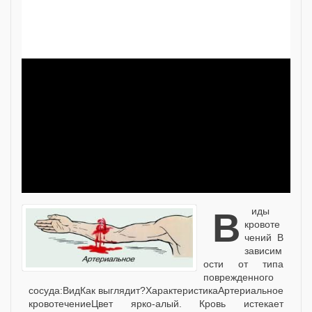
Виды
кровоте
чений В
зависим
ости от типа
поврежденного
сосуда:ВидКак выглядит?ХарактеристикаАртериальное
кровотечениеЦвет ярко-алый. Кровь истекает