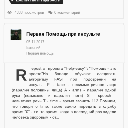
конспект по ПП при ожоге
4338 просмотров
0 комментарий
Первая Помощь при инсульте
05.11.2017
Евгений
Первая помощь
Repost от проекта "Help-easy" \ "Помощь - это
просто"На Западе обучают следовать
алгоритму FAST при подозрении на
инсульт: F - face - несимметричное лицо
(паралич половины лица) A - arms - паралич одной
руки (возможно, и паралич ноги) S - speech -
невнятная речь T - time - время звонить 112 Помним,
что говоря о time, также важно передать в службу
время "0" - т.е. то время, когда в последний раз видели
человека здоровым - от...