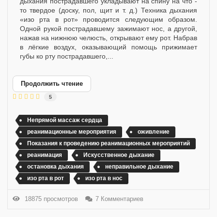
дыхания пострадавшего укладывают на спину на что -
то твердое (доску, пол, щит и т. д.) Техника дыхания
«изо рта в рот» проводится следующим образом.
Одной рукой пострадавшему зажимают нос, а другой,
нажав на нижнюю челюсть, открывают ему рот. Набрав
в лёгкие воздух, оказывающий помощь прижимает
губы ко рту пострадавшего,...
Продолжить чтение
5
Непрямой массаж сердца
реанимационные мероприятия
оживление
Показания к проведению реанимационных мероприятий
реанимация
Искусственное дыхание
остановка дыхания
неправильное дыхание
изо рта в рот
изо рта в нос
18875 просмотров
7 Комментариев