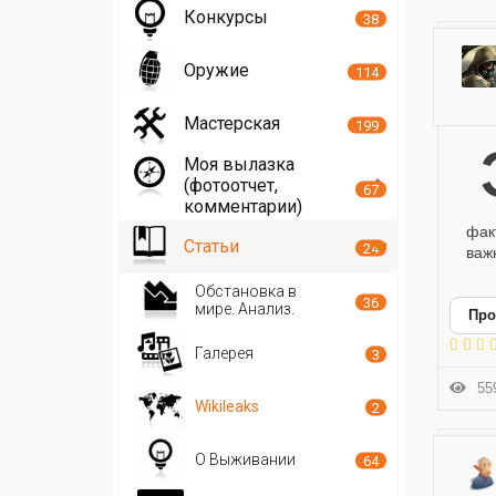
Конкурсы
38
Оружие
114
Мастерская
199
Экспансия иностранных интернет-серви
Моя вылазка
(фотоотчет,
67
комментарии)
фак
Статьи
24
важ
Обстановка в
36
мире. Анализ.
Про
Галерея
3
559
Wikileaks
2
О Выживании
64