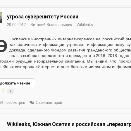
угроза суверенитету России
29.09.2012
Виталий Выживальщик
Wikileaks
сов на российский рынок, а также общий рост значимости интернета
как источника информации угрожают информационному сув
доклада, сделанного Фондом развития гражданского общест
роль в выборах парламента и президента в 2016–2018 годах.
торами будущей избирательной кампании. Мы видим, что происх
нейших секторов» «Интернет станет базовым источником информац
должить чтение
9
4 просмотров
1 комментарий
Wikileaks, Южная Осетия и российская «перезаг