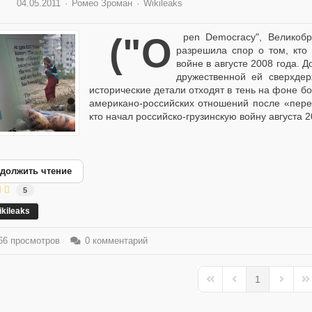
04.05.2011
Ромео Зроман
Wikileaks
("Open Democracy", Великобритания) 05/04/201112:02 Wikileaks, наконец,
разрешила спор о том, кто 
войне в августе 2008 года. 
дружественной ей сверхдер
исторические детали отходят в тень на фоне б
американо-российских отношений после «пере
кто начал российско-грузинскую войну августа 20
должить чтение
5
kileaks
6 просмотров
0 комментарий
1
First Page
Previous Page
Next Pa
La