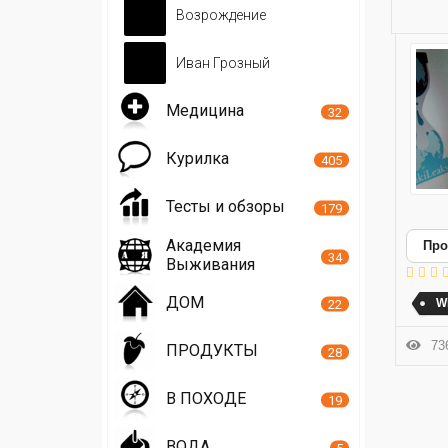
Возрождение
Иван Грозный
Медицина
32
Курилка
405
Тесты и обзоры
179
Академия
Про
34
Выживания
ДОМ
Wi
22
736
ПРОДУКТЫ
28
В ПОХОДЕ
19
ВОДА
5