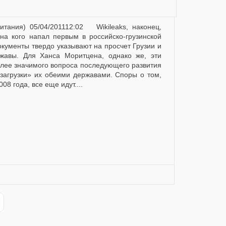
на кого напал первым в российско-грузинской
Документы твердо указывают на просчет Грузии и
жавы. Для Ханса Моритцена, однако же, эти
олее значимого вопроса последующего развития
загрузки» их обеими державами. Споры о том,
08 года, все еще идут....
ge
st Page