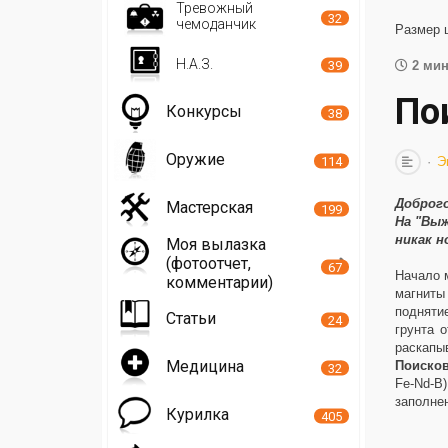
Тревожный
32
чемоданчик
Размер 
Н.А.З.
39
2 мин
По
Конкурсы
38
Оружие
114
Э
Доброго
Мастерская
199
На "Выж
никак н
Моя вылазка
(фотоотчет,
67
Начало 
комментарии)
магниты
подняти
Статьи
24
грунта 
раскапы
Медицина
Поиско
32
Fe-Nd-B
заполнен
Курилка
405