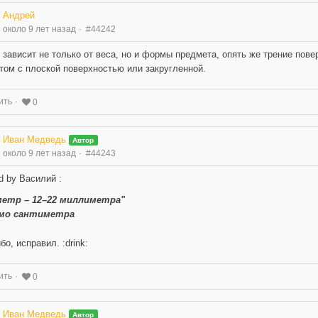
Андрей
около 9 лет назад
#44242
 зависит не только от веса, но и формы предмета, опять же трение пове
том с плоской поверхностью или закругленной.
ить
0
Иван Медведь
Автор
около 9 лет назад
#44243
d by Василий :
метр – 12–22 миллиметра"
мо сантиметра
бо, исправил. :drink:
ить
0
Иван Медведь
Автор