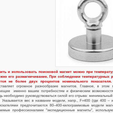
ить и использовать поисковой магнит можно при температур
жно его размагничивание. При соблюдении температурных р
тся не более двух процентов номинального показателя.
ставляет огромное разнообразие магнитов. Главное, в этом 
ающее именно вашим потребностям и физическим возможностям
дь необходимо руководствоваться силой его отрыва: минимальный 
г. Указывается вес в названии модели, напр., F=400 (где 400 –
искателями предпочитаются 80–400-килограммовые модели магни
аемые профессионалами "экспедиционные магниты", использу