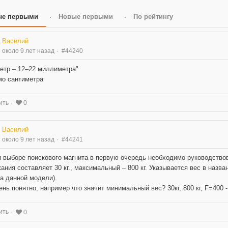
ые первыми
Новые первыми
По рейтингу
Василий
около 9 лет назад
#44240
етр – 12–22 миллиметра"
о сантиметра
ить
0
Василий
около 9 лет назад
#44241
и выборе поискового магнита в первую очередь необходимо руководство
ания составляет 30 кг., максимальный – 800 кг. Указывается вес в назван
а данной модели).
ень понятно, например что значит минимальный вес? 30кг, 800 кг, F=400 
ить
0