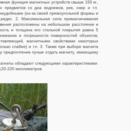
овная функция магнитных устройств свыше 150 кг.,
х предметов со дна водоемов, рек, озер и т.п.
неудобными (из-за своей прямоугольной формы и
 редко. 2. Максимальная сила примагничивания
новения расположены на небольшом расстоянии и
ность и толщина его стальной покрытия равна 5
нимание и погрешности поверхностей объектов,
ставляющей, магнитными свойствами некоторых
лько слабее) и т.п. 3. Также при выборе магнита
ому предпочтение лучше отдать магниту, имеющему
агниты обладают следующими характеристиками:
 120-220 миллиметров.