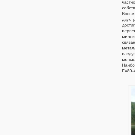
частно
собст
Восьм
двух 
дости
перпе
милли
связа
металл
следуе
меньш
Наибо
F=80-4