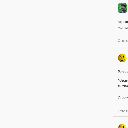
отрыв
магни
Ответ
Poste
"диа
Види
Спаси
Ответ