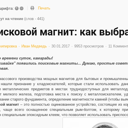
+
–
Печать
шрифта:
ут на чтение
(слов - 441)
исковой магнит: как выбр
кипировка
Иван Медведь
30.01.2017
9953 просмотров
11 Коммен
 времени суток, камарады!
ивайке" появились поисковые магниты... Думаю, простые советы
овая.
массового производства мощных магнитов для бытовых и промышленных
 нашли признание у кладоискателей, которые стали использовать данн
е металлических предметов в местах труднодоступных для металлоде
от мелкого железа, подготовка места к поиску с металлоискателем, у
вании старого фундамента, определение магнитности камней (чтобы выя
вой магнит
– это полностью оцинкованное устройство, состоящее из кор
), чаще всего оснащенное специальным рым-болтом, к которому пр
 специальным эпоксидным клеем, что позволяет использовать приспособ