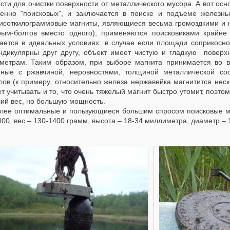
сти для очистки поверхности от металлического мусора. А вот осн
венно "поисковых", и заключается в поиске и подъеме железны
исоткилограммовые магниты, являющиеся весьма громоздкими и 
рым-болтов вместо одного), применяются поисковиками крайне
гается в идеальных условиях: в случае если площади соприкос
ндикулярны друг другу, объект имеет чистую и гладкую поверх
метрам. Таким образом, при выборе магнита принимается во в
нные с ржавчиной, неровностями, толщиной металлической со
ов (к примеру, относительно железа нержавейка магнитится неско
т учитывать и то, что очень тяжелый магнит быстро утомит, поэт
ий вес, но большую мощность.
лее оптимальные и пользующиеся большим спросом поисковые м
00, вес – 130-1400 грамм, высота – 18-34 миллиметра, диаметр –