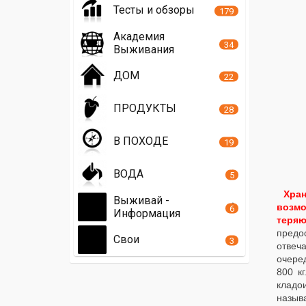
Тесты и обзоры
179
Академия
34
Выживания
ДОМ
22
ПРОДУКТЫ
28
В ПОХОДЕ
19
ВОДА
5
Хран
Выживай -
возмо
6
Информация
теряю
предо
Свои
3
отвеч
очере
800 к
кладо
назыв