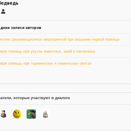
Медведь
саться
Иван
Медведь
ление
а
дние записи авторов
мплекс реанимационных мероприятий при оказании первой помощи
рвая помощь при укусах животных, змей и насекомых
рвая помощь при термических и химических ожогах
атели, которые участвуют в диалоге