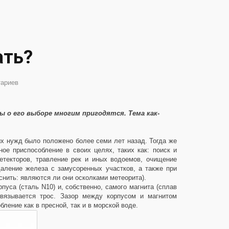
ать?
тариев
 о его выборе многим пригодятся. Тема как-
 нужд было положено более семи лет назад. Тогда же
ое приспособление в своих целях, таких как: поиск и
текторов, травление рек и иных водоемов, очищение
даление железа с замусоренных участков, а также при
снить: являются ли они осколками метеорита).
пуса (сталь N10) и, собственно, самого магнита (сплав
ивязывается трос. Зазор между корпусом и магнитом
ление как в пресной, так и в морской воде.