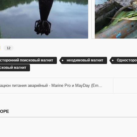
12
сторонний поисковый магнит
неодимовый магнит
Односторо
сковый магнит
ацион питания аварийный - Marine Pro и MayDay (Em...
ТОРЕ