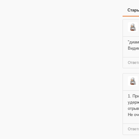
Стар
"диам
Видим
Ответ
1. Пр
удерж
отрыв
Не оч
Ответ