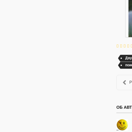
Дву
пои
Р
ОБ АВ