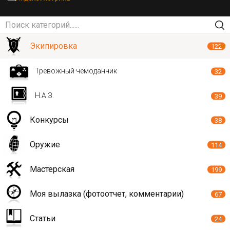
Экипировка
122
Тревожный чемоданчик
32
Н.А.З.
39
Конкурсы
38
Оружие
114
Мастерская
199
Моя вылазка (фотоотчет, комментарии)
67
Статьи
24