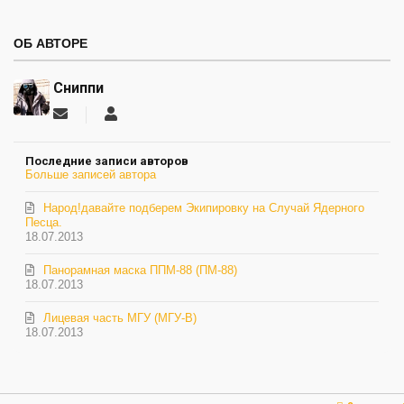
ОБ АВТОРЕ
Сниппи
Подписаться
Сниппи
на
обновление
Последние записи авторов
автора
Больше записей автора
Народ!давайте подберем Экипировку на Случай Ядерного
Песца.
18.07.2013
Панорамная маска ППМ-88 (ПМ-88)
18.07.2013
Лицевая часть МГУ (МГУ-В)
18.07.2013