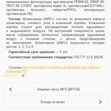
промышленных фильтрующих противогазов ППФМ-92, ПФМГ-96,
ПФСГ-98 СУПЕР, противогаза марки Б, противогаза
«АЗОТЧИК
»,
противогаза большого габарита
«УРАЛ
», изолирующих
противогазов ПШ.
Состав:
Шлем-маска ШМП-1 состоит из резинового корпуса
шлем-маски, очкового узла и клапанной коробки. Клапанная
коробка служит для распределения потоков вдыхаемого
и выдыхаемого воздуха. На внутренней поверхности шлем-
маски отформованы обтекатели, направляющие вдыхаемый
воздух к очковым стеклам, с целью предотвращения
их запотевания. Шлем-маска ШМП-1 выпускается четырех
ростов: 1, 2, 3 и 4.
Гарантийный срок хранения
— 5 лет
Соответствие требованиям стандартов:
ГОСТ Р 12.4.166-85
http://www.siz74.ru/nasha-produktsija-siz-organov-
Ссылка=
dykhanija/72/
6
Лицевая часть МГП (МГП-В)
Блюда из крови