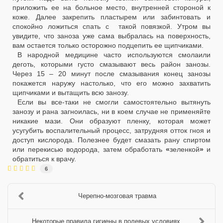
приложить ее на больное место, внутренней стороной к
коже. Далее закрепить пластырем или забинтовать и
спокойно ложиться спать с такой повязкой. Утром вы
увидите, что заноза уже сама выбралась на поверхность,
вам остается только осторожно подцепить ее щипчиками.
В народной медицине часто используются
смола
или
деготь
, которыми густо смазывают весь район занозы.
Через 15 – 20 минут после смазывания конец занозы
покажется наружу настолько, что его можно захватить
щипчиками и вытащить всю занозу.
Если вы все-таки не смогли самостоятельно вытянуть
занозу и рана загноилась, ни в коем случае не применяйте
никакие мази. Они образуют пленку, которая может
усугубить воспалительный процесс, затрудняя отток гноя и
доступ кислорода. Полезнее будет смазать рану спиртом
или перекисью водорода, затем обработать
«
зеленкой
»
и
обратиться к врачу.
6
Черепно-мозговая травма
Некоторые правила гигиены в полевых условиях