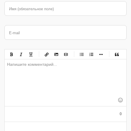
Имя (обязательное поле)
E-mail
-
-
-
-
-
-
-
-
-
-
-
-
-
-
-
-
-
-
-
-
-
-
-
-
-
-
-
-
-
-
-
-
-
-
-
-
-
-
-
0
-
-
-
-
-
-