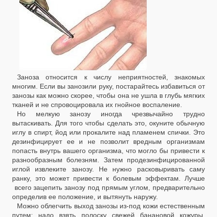
Заноза относится к числу неприятностей, знакомых
многим. Если вы занозили руку, постарайтесь избавиться от
занозы как можно скорее, чтобы она не ушла в глубь мягких
тканей и не спровоцировала их гнойное воспаление.
Но мелкую занозу иногда чрезвычайно трудно
вытаскивать. Для того чтобы сделать это, окуните обычную
иглу в спирт, йод или прокалите над пламенем спички. Это
дезинфицирует ее и не позволит вредным организмам
попасть внутрь вашего организма, что могло бы привести к
разнообразным болезням. Затем продезинфицированной
иглой извлеките занозу. Не нужно расковыривать саму
ранку, это может привести к болевым эффектам. Лучше
всего зацепить занозу под прямым углом, предварительно
определив ее положение, и вытянуть наружу.
Можно облегчить выход занозы из-под кожи естественным
путем: надо взять
полоску
свежей банановой кожуры
,