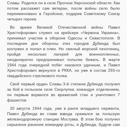
Славы. Родился он в селе Прогнои Херсонской области. Как
потом расскажет сам ветеран, после войны село было
переименовано в Геройское, подарив Советскому Союзу
четырех героев.
Во время Великой Отечественной войны Павел
Христофорович служил на крейсере «Червона Украина»,
принимал участие в обороне Одессы и Севастополя. В
последние дни обороны этих городов Дубинда был
контужен и попал в плен. Но смелый морской пехотинец,
пройдя несколько лагерей для военнопленных,
неоднократно предпринимал попытки бежать. В марте
1944 года очередной побег оказался удачным, и Павел
Христофорович вернулся в РККА, но уже в состав 293-го
гвардейского стрелкового полка.
Свой первый орден Славы 3-й степени Дубинда получил
за бой в польском селе Скорлупка: командуя отделением,
он первым ворвался во вражеский стан и уничтожил 7
фашистов.
20 августа 1944 года, уже в ранге младшего сержанта,
Павел Дубинда во главе взвода сражался за польскую
железнодорожную станцию Мостувка. В этом бою получил
серьезное ранение командир роты, и Дубинда, будучи сам