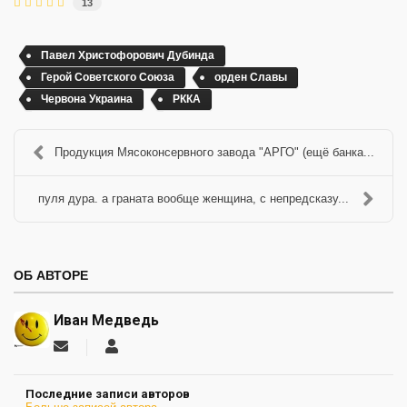
13
Павел Христофорович Дубинда
Герой Советского Союза
орден Славы
Червона Украина
РККА
Продукция Мясоконсервного завода "АРГО" (ещё банка...
пуля дура. а граната вообще женщина, с непредсказу...
ОБ АВТОРЕ
Иван Медведь
Подписаться
Иван
на
Медведь
обновление
Последние записи авторов
автора