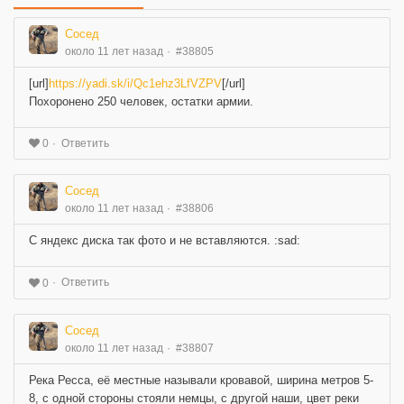
Сосед
около 11 лет назад
#38805
[url]
https://yadi.sk/i/Qc1ehz3LfVZPV
[/url]
Похоронено 250 человек, остатки армии.
Ответить
0
Сосед
около 11 лет назад
#38806
С яндекс диска так фото и не вставляются. :sad:
Ответить
0
Сосед
около 11 лет назад
#38807
Река Ресса, её местные называли кровавой, ширина метров 5-
8, с одной стороны стояли немцы, с другой наши, цвет реки