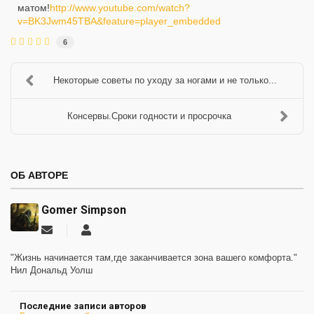
матом!
http://www.youtube.com/watch?
v=BK3Jwm45TBA&feature=player_embedded
6
Некоторые советы по уходу за ногами и не только...
Консервы.Сроки годности и просрочка
ОБ АВТОРЕ
Gomer Simpson
Подписаться
Gomer
на
Simpson
обновление
"Жизнь начинается там,где заканчивается зона вашего комфорта."
автора
Нил Дональд Уолш
Последние записи авторов