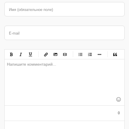
Имя (обязательное поле)
E-mail
-
-
-
-
-
-
-
-
-
-
-
-
-
-
-
-
-
-
-
-
-
-
-
-
-
-
-
-
-
-
-
-
-
-
-
-
-
-
-
0
-
-
-
-
-
-