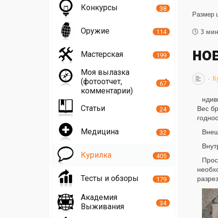
Конкурсы
38
Размер 
Оружие
114
3 мин
но
Мастерская
199
Моя вылазка
К
(фотоотчет,
67
комментарии)
ндив
Статьи
Вес бр
24
годнос
Медицина
Внеш
32
Внут
Курилка
405
Прос
необх
Тесты и обзоры
разрез
179
Академия
34
Выживания