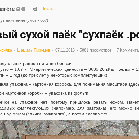
+
–
Печать
шрифта:
ут на чтение
(слов - 667)
вый сухой паёк "сухпаёк .р
урилка
Шамиль Пирумов
07.11.2013
5881 просмотров
7 Коммента
идуальный рацион питания боевой
утто – 1.67 кг. Энергетическая ценность – 3636.26 кКал. Белки – 12
ти – 1 год (до трех лет у некоторых комплектующих).
няя упаковка – картонная коробка. Для понимания масштаба здесь 
ри картонной коробки – упаковка из фольги.
ечки на упаковке нет, поэтому пришлось резать ножом. Паке
одимых комплектующих (например, для завтрака), его можно вн
а над огнем (спички, зажигалка), а потом сдавив его.