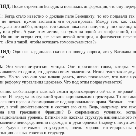
ЛЯД
: После отречения Бенедикта появилась информация, что ему переда
.
: Когда стало известно о докладе папе Бенедикту, то его подавали так
 не делает, нужно заставить его отреагировать. Между тем, как ст
ксуального лобби, которое тем самым показало папе, что у них все под 
у или уйти. А уже этим летом, выступая на одной из конференций, нов
 Но он не осудил его, не занял четкой позиции, а фактически переш
ет: «Кто я такой, чтобы осуждать гомосексуалистов?»
ЛЯД
: Один из кардиналов сказал по поводу опроса, что у Ватикана 
сам…
.
: Это чисто иезуитские методы. Они произносят слова, которые м
чиваются то одним, то другим своим значением. Используют такие дв
ять. Но то, что они уже начали делать, четко показывает, что папе н
ти реформу управления церковью. Что под этим подразумевается?
ловиях глобализации главный смысл происходящего сейчас в мировой
рств. И передача их функций транснациональным структурам. То же са
ального права и формирование наднационального права. Ватикан – это 
ут, в этой двойственности и состоит его сила. Ведь, например, кто та
ана или гражданин Франции? В современных условиях, когда
национальный уровень, Ватикан как жесткая структура национального го
равление непосредственно переходит в руки орденов (наряду с иезуитам
ые, будучи сетевыми структурами, очень хорошо интегрирова
снациональных советов и структур.