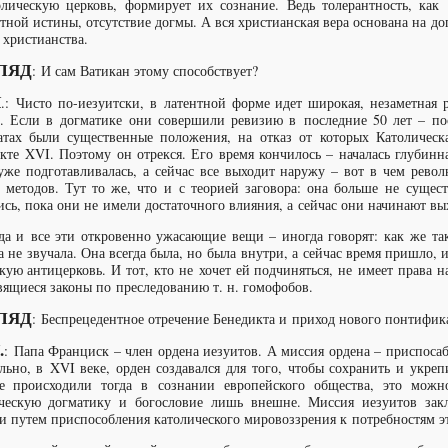
лическую церковь, формирует их сознание. Ведь толерантность, как 
тной истины, отсутствие догмы. А вся христианская вера основана на д
 христианства.
ЛЯД
: И сам Ватикан этому способствует?
Ч
.: Чисто по-иезуитски, в латентной форме идет широкая, незаметная 
. Если в догматике они совершили ревизию в последние 50 лет – пос
атах были существенные положения, на отказ от которых Католичес
кте XVI. Поэтому он отрекся. Его время кончилось – началась глубинн
уже подготавливалась, а сейчас все выходит наружу – вот в чем рево
 методов. Тут то же, что и с теорией заговора: она больше не сущес
ись, пока они не имели достаточного влияния, а сейчас они начинают вы
а и все эти откровенно ужасающие вещи – иногда говорят: как же так,
а не звучала. Она всегда была, но была внутри, а сейчас время пришло, 
кую антицерковь. И тот, кто не хочет ей подчиняться, не имеет права 
вящиеся законы по преследованию т. н. гомофобов.
ЛЯД
: Беспрецедентное отречение Бенедикта и приход нового понтифи
.
: Папа Франциск – член ордена иезуитов. А миссия ордена – приспосаб
льно, в XVI веке, орден создавался для того, чтобы сохранить и укреп
е происходили тогда в сознании европейского общества, это можн
ческую догматику и богословие лишь внешне. Миссия иезуитов зак
и путем приспособления католического мировоззрения к потребностям эт