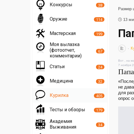
Конкурсы
38
Размер 
Оружие
114
13 ми
Па
Мастерская
199
Моя вылазка
К
(фотоотчет,
67
комментарии)
Вот , на м
7 ноября 2
Статьи
24
Папа
Медицина
«Послед
32
не дав
для раз
Курилка
405
опрос о
Тесты и обзоры
179
Академия
34
Выживания