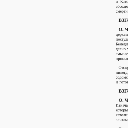
и Като
абсолю
смерти
ВЗГ
О. 
церкви
постул
Бенеди
давно 
смысле
прятал
Отсюд
никогд
содомс
и гото
ВЗГ
О. Ч
Изнача
которы
католи
элитам