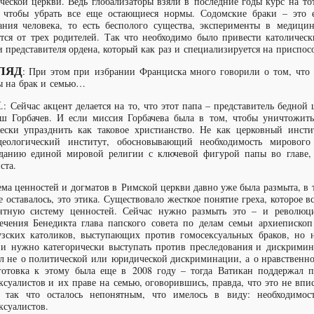
ческой церкви. Ведь глобализаторы взяли в последние годы курс на то
 чтобы убрать все еще остающиеся нормы. Содомские браки – это 
ния человека, то есть бесполого существа, эксперименты в медицин
тся от трех родителей. Так что необходимо было привести католичес
и представителя ордена, который как раз и специализируется на приспос
ЛЯД
: При этом при избрании Франциска много говорили о том, что 
ы на брак и семью…
Ч
.: Сейчас акцент делается на то, что этот папа – представитель бедно
ш Горбачев. И если миссия Горбачева была в том, чтобы уничтожит
ески упразднить как таковое христианство. Не как церковный инсти
деологический институт, обосновывающий необходимость мировог
данию единой мировой религии с ключевой фигурой папы во главе,
ста.
ма ценностей и догматов в Римской церкви давно уже была размыта, в т
е оставалось, это этика. Существовало жесткое понятие греха, которое
антную систему ценностей. Сейчас нужно размыть это – и революц
ечения Бенедикта глава папского совета по делам семьи архиеписко
зских католиков, выступающих против гомосексуальных браков, но 
 и нужно категорически выступать против преследования и дискримин
л не о политической или юридической дискриминации, а о нравственной,
отовка к этому была еще в 2008 году – тогда Ватикан поддержал 
ксуалистов и их праве на семью, оговорившись, правда, что это не впи
ь, так что осталось непонятным, что имелось в виду: необходимо
ксуалистов.