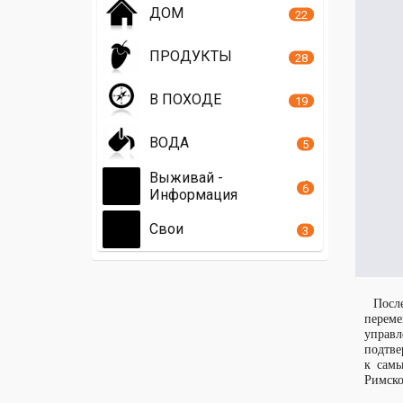
ДОМ
22
ПРОДУКТЫ
28
В ПОХОДЕ
19
ВОДА
5
Выживай -
6
Информация
Свои
3
Посл
переме
управл
подтве
к самы
Римско