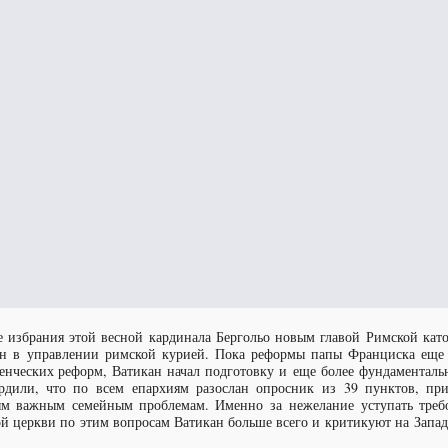
е избрания этой весной кардинала Бергольо новым главой Римской кат
н в управлении римской курией. Пока реформы папы Франциска еще р
енческих реформ, Ватикан начал подготовку и еще более фундаментал
рдили, что по всем епархиям разослан опросник из 39 пунктов, пр
м важным семейным проблемам. Именно за нежелание уступать треб
й церкви по этим вопросам Ватикан больше всего и критикуют на Запад