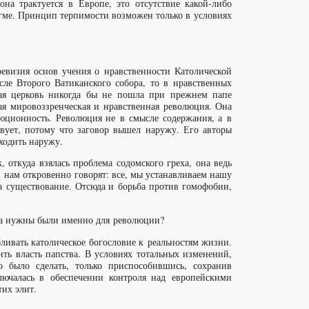
она трактуется в Европе, это отсутствие какой-либо
огме. Принцип терпимости возможен только в условиях
ревизия основ учения о нравственности Католической
ле Второго Ватиканского собора, то в нравственных
кая церковь никогда бы не пошла при прежнем папе
ая мировоззренческая и нравственная революция. Она
люционность. Революция не в смысле содержания, а в
твует, потому что заговор вышел наружу. Его авторы
ходить наружу.
 откуда взялась проблема содомского греха, она ведь
и нам откровенно говорят: все, мы устанавливаем нашу
на существование. Отсюда и борьба против гомофобии,
ка нужны были именно для революции?
ливать католическое богословие к реальностям жизни.
ить власть папства. В условиях тотальных изменений,
о было сделать, только приспособившись, сохранив
лючалась в обеспечении контроля над европейскими
их элит.