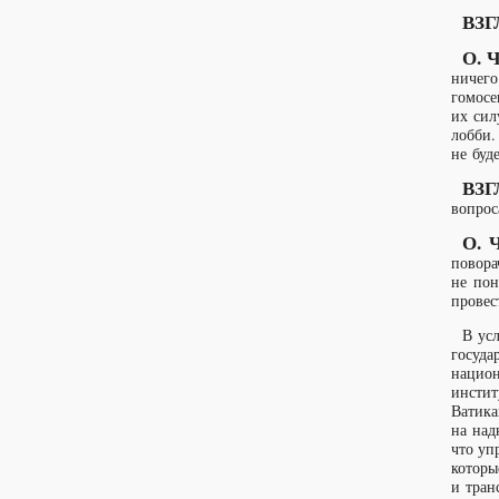
ВЗГ
О. Ч
ничего
гомосе
их сил
лобби.
не буд
ВЗГ
вопро
О. Ч
повора
не пон
провес
В ус
госуда
национ
инстит
Ватик
на над
что уп
котор
и тран