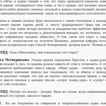
тя сейчас в курии говорят о том, что опрос проводится накануне нам
й церкви, посвященного теме семьи, и что у церкви «нет желания занов
ается найти решение сложных ситуаций в рамках существующей доктрины
 принципиальных изменениях, никак не вписывающихся в католическое
копы и миряне должны будут высказаться о своем отношении к разво
вления такими парами детей, к «месту традиционного брака как
ве», о том, какие методы контроля за рождаемостью наиболее эффективн
се нет разве что эвтаназии и рукоположения женщин, но, возможно, это
ет современное западное общество). О том, зачем этот опрос и ка
орила со специалистом по политике Ватикана, доцентом кафедры и
атом исторических наук Ольгой Четвериковой, автором книги "Измена в 
ЛЯД
: Ольга Николаевна, чем показателен этот опрос?
га Четверикова
: Учение церкви определено Христом, а задача руко
во впадает в грех, то церковь должна заявить об этом и остановить. А 
ываются требованиями самого народа. «Наша задача – отвечать духу вр
ившиеся локальные опросы уже показывали, что за аборты и разво
и католики говорят, что они не против гомосексуальных браков, а п
 и вместо мужчин и женщин писали «супруг номер один» и «супруг н
ет себе позволить.
ЛЯД
: Потому что опасно – посадят. Были же случаи, когда священнико
явших его грехом, сажали в тюрьму.
Ч
.: Это же покушение на священное и неприкосновенное право толе