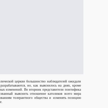
олической церкви большинство наблюдателей ожидали
азрабатываются, но, как выяснилось на днях, кроме
ьных изменений. Во вторник представители понтифика
изванный выяснить отношение католиков всего мира
ованиям толерантного общества и изменять позицию
е.