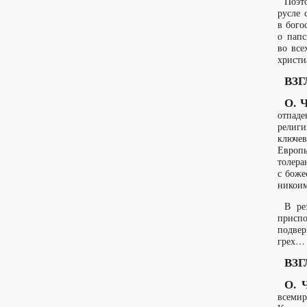
Поэто
русле 
в бого
о папс
во все
христи
ВЗГ
О. 
отпаде
религи
ключев
Европы
толера
с боже
никоим
В ре
приспо
подвер
грех…
ВЗГ
О. Ч
всемир