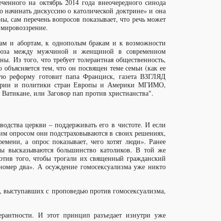
еченного на октябрь 2014 года внеочередного синода
о начинать дискуссию о католической доктрине» и она
, сам перечень вопросов показывает, что речь может
 мировоззрение.
дам и абортам, к однополым бракам и к возможности
 союза между мужчиной и женщиной в современном
ы. Из того, что требует толерантная общественность,
 объясняется тем, что он посвящен теме семьи (как ее
кую реформу готовит папа Франциск, газета ВЗГЛЯД
стории и политики стран Европы и Америки МГИМО,
Ватикане, или Заговор пап против христианства".
водства церкви – поддерживать его в чистоте. И если
этим опросом они подстраховываются в своих решениях,
емени, а опрос показывает, чего хотят люди». Ранее
ды высказываются большинство католиков. В той же
ротив того, чтобы трогали их священный гражданский
омер два». А осуждение гомосексуализма уже никто
в, выступавших с проповедью против гомосексуализма,
рантности. И этот принцип разъедает изнутри уже