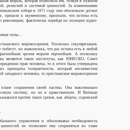
льная мораль, которая позволила им, толкуя в нужном
рой, религией и системой ценностей. За изменениями
тиканском соборе в 1871 году они обосновали догмат
у, пришли к экуменизму, признали, что истина есть
ю революцию, фактически перейдя на позиции иудео-
 новые силы…
стианского мировоззрения. Усилилась секуляризация,
 побегут, но выяснилось, что раз истина есть в любой
ерьезнейшая эрозия морали европейцев. А поскольку
ека являются такие институты, как ЮНЕСКО, Совет
ерждению прав человека, то в итоге была утверждена
я из принципа толерантности, который несовместим
ей западного человека, то христианское мировоззрение
в плане сохранения своей паствы. Она максимально
нсовую систему, но не в нравственную. И Ватикан
казывался против таких грехов, как аборты, содомский
…
бального управления и обосновывал необходимость
ценностей не позволяло ему сохраняться во главе