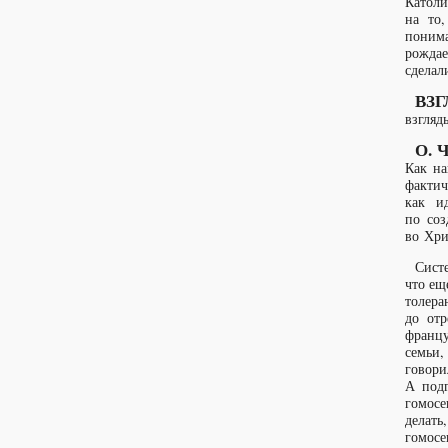
Католи
на то,
понима
рождае
сделал
ВЗГ
взгляд
О. 
Как на
фактич
как и
по соз
во Хри
Систе
что ещ
толер
до отр
францу
семьи,
говори
А подг
гомосе
делат
гомосе