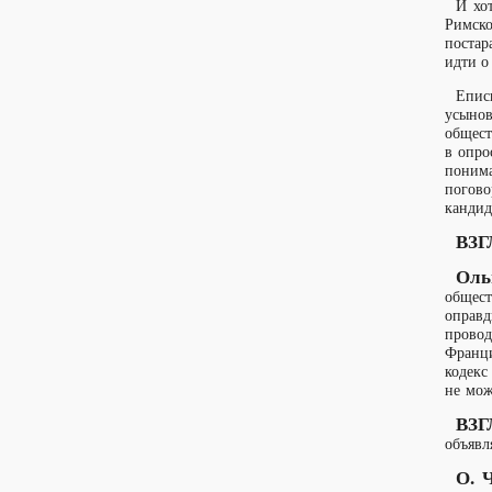
И хо
Римско
постар
идти о
Епис
усыно
общест
в опро
понима
погов
кандид
ВЗГ
Оль
общест
оправд
провод
Франци
кодекс
не мож
ВЗГ
объявл
О. 