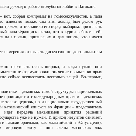
вали доклад о работе «голубого» лобби в Ватикане.
 – вот, собран компромат на гомосексуалистов, а папа
ало известно позже, сам этот доклад был делом рук
контролем, и поставило его перед выбором: признавать
ый папа Франциск сказал, что в курии работает гей-
ел на их язык, признал их и дал понять, что ничего
нет намерения открывать дискуссию по доктринальным
ожно трактовать очень широко, и когда нужно, они
усмысленные формулировки, значение и смысл которых
ужно сейчас осуществить несколько вещей. Во-первых,
 политике – демонтаж самой структуры национальных
мое происходит и с международным правом – демонтаж
не только церковь, но и национально-государственный
кой католический епископ во Франции – представитель
 идет передача механизмов принятия решений
сударства уже не нужен. И приход иезуитов означает,
и и такими орденами, как мальтийский и «Опус Деи»),
ны в мировую элиту – они члены масонских лож