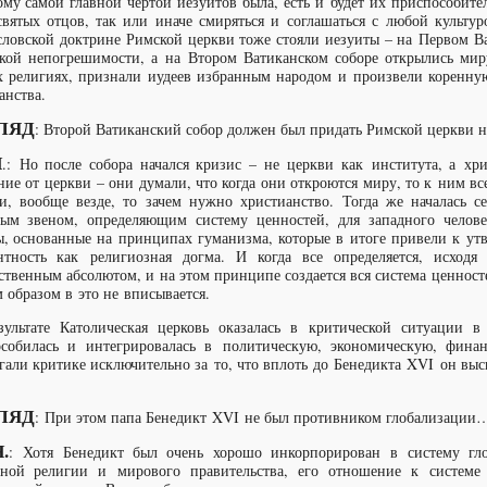
му самой главной чертой иезуитов была, есть и будет их приспособите
святых отцов, так или иначе смиряться и соглашаться с любой культу
словской доктрине Римской церкви тоже стояли иезуиты – на Первом Ва
кой непогрешимости, а на Втором Ватиканском соборе открылись мир
х религиях, признали иудеев избранным народом и произвели коренну
анства.
ЛЯД
: Второй Ватиканский собор должен был придать Римской церкви
Ч
.: Но после собора начался кризис – не церкви как института, а хри
ние от церкви – они думали, что когда они откроются миру, то к ним все
и, вообще везде, то зачем нужно христианство. Тогда же началась с
ым звеном, определяющим систему ценностей, для западного челов
, основанные на принципах гуманизма, которые в итоге привели к утв
нтность как религиозная догма. И когда все определяется, исход
ственным абсолютом, и на этом принципе создается вся система ценност
 образом в это не вписывается.
зультате Католическая церковь оказалась в критической ситуации 
собилась и интегрировалась в политическую, экономическую, фина
гали критике исключительно за то, что вплоть до Бенедикта XVI он выс
ЛЯД
: При этом папа Бенедикт XVI не был противником глобализации
.
: Хотя Бенедикт был очень хорошо инкорпорирован в систему гло
ной религии и мирового правительства, его отношение к системе 