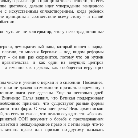
тальную реализацию принципа толерантности, то есть
еще цветочки, дальше идет утверждение гендерного
е с искусственным оплодотворением, когда ребенок
кие принципы в соответствие всему этому – и папой
облении.
он чуть ли не консерватор, что у него традиционные
й церкви, демократичный папа, который пошел в народ.
ь партию, то миссия Бергольо – под видом реформы
тут – он как раз сохранится, потому что он нужен
о правительства, и как один из ведущих центров
 – а именно как церковь, как сообщество верующих
ом числе и учение о церкви и о спасении. Последнее,
 все-таки не давало возможности признать современную
ионные шаги уже сделаны. Еще за несколько дней
п Винченцо Палья заявил, что Ватикан поддерживает
необходимо признать, что существуют разные формы
ации этих форм. О чем идет речь? Ведь архиепископ
 то есть он сказал, что нельзя осуждать эти «браки».
принятый ООН документ о борьбе с преследованием
сывается в международное право и с этим надо что-то
сть менять право или призыв по-другому называть