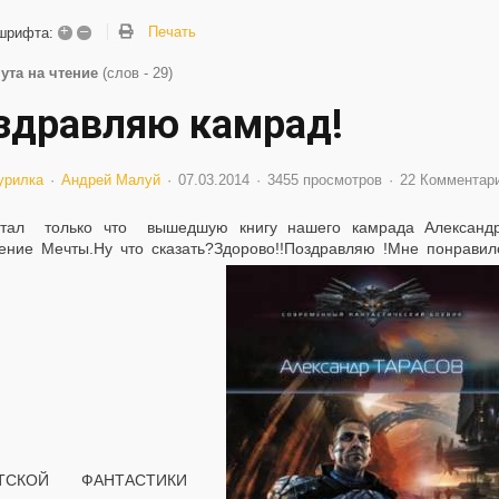
+
–
Печать
шрифта:
ута на чтение
(слов - 29)
здравляю камрад!
урилка
Андрей Малуй
07.03.2014
3455 просмотров
22 Комментар
тал только что вышедшую книгу нашего камрада Александра 
ение Мечты.Ну что сказать?Здорово!!Поздравляю !Мне понравил
ЕТСКОЙ ФАНТАСТИКИ