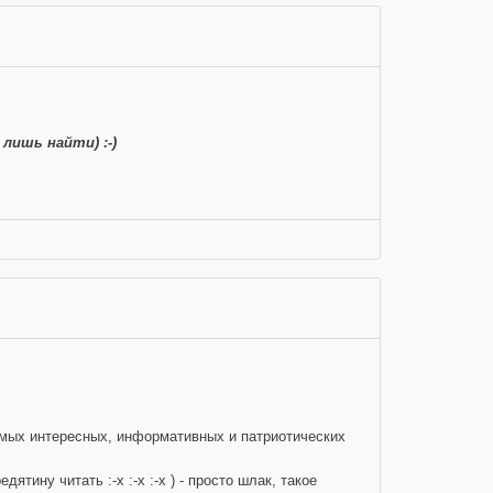
лишь найти) :-)
самых интересных, информативных и патриотических
тину читать :-x :-x :-x ) - просто шлак, такое