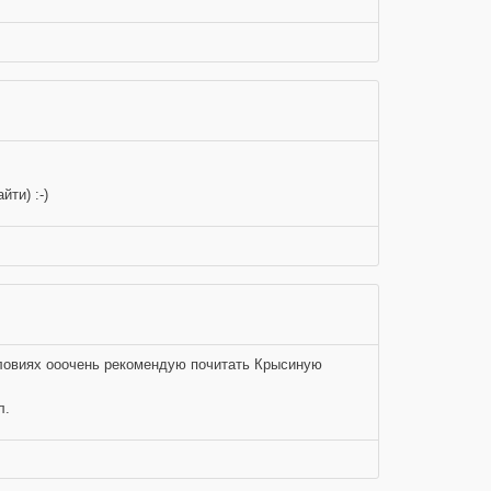
ти) :-)
словиях ооочень рекомендую почитать Крысиную
л.