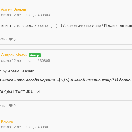
Артём Зверев
около 12 лет назад
#30803
 книга - это всегда хорошо :-) :-) :-) А какой именно жанр? И давно ли вы
ить
0
Андрей Малуй
Автор
около 12 лет назад
#30805
d by Артём Зверев:
 книга - это всегда хорошо :-) :-) :-) А какой именно жанр? И давн
АК,ФАНТАСТИКА. :lol:
ить
0
Кирилл
около 12 лет назад
#30807