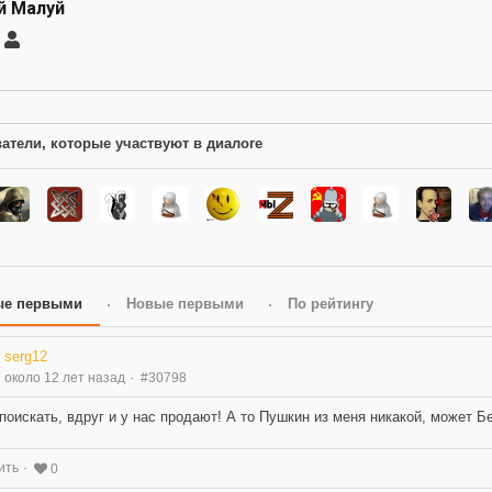
й Малуй
саться
Андрей
Малуй
ление
а
атели, которые участвуют в диалоге
ые первыми
Новые первыми
По рейтингу
serg12
около 12 лет назад
#30798
поискать, вдруг и у нас продают! А то Пушкин из меня никакой, может Бе
ить
0