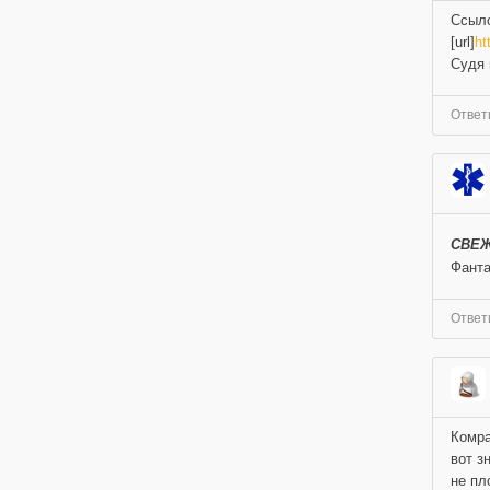
Ссыло
[url]
ht
Судя 
Ответ
СВЕЖ
Фанта
Ответ
Комра
вот з
не пл