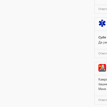
Ответ
Судя
Да уж
Ответ
Камра
башню
Меня 
Ответ