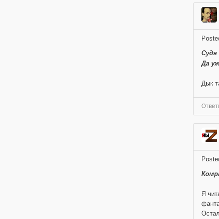
Poste
Судя
Да уж
Дык т
Ответ
Poste
Комр
Я чит
фанта
Остал