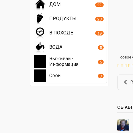
ДОМ
22
ПРОДУКТЫ
28
В ПОХОДЕ
19
ВОДА
5
совре
Выживай -
6
Информация
Свои
3
R
ОБ АВ