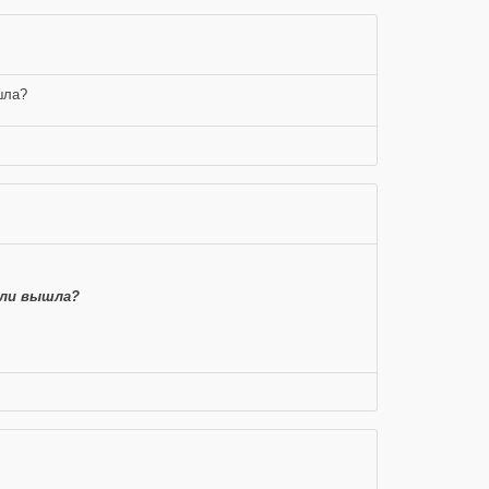
шла?
о ли вышла?