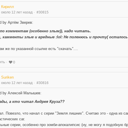
Кирилл
около 12 лет назад
#30815
d by Артём Зверев:
 по комментам (особенно злым)), надо читать.
, камменты злые и вредные :lol: Не поленюсь и прочту( осталось 
ам же по указанной ссылке есть "скачать"....
ить
0
Suriken
около 12 лет назад
#30816
d by Алексей Малышев:
ады, а кто читал Андрея Круза??
ал. Повезло, что начал с серии "Земля лишних". Считаю это - одна из 
стических саг.
ьные серии, особенно про зомби-апокалипсис (ну, не могу я подобную бредя