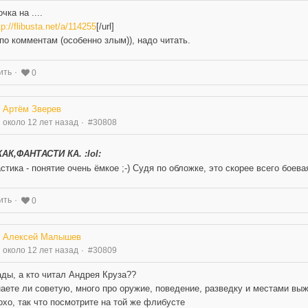
чка на ....
tp://flibusta.net/a/114255
[/url]
по комментам (особенно злым)), надо читать.
ить
0
Артём Зверев
около 12 лет назад
#30808
АК,ФАНТАСТИ КА. :lol:
стика - понятие очень ёмкое ;-) Судя по обложке, это скорее всего боев
ить
0
Алексей Малышев
около 12 лет назад
#30809
ды, а кто читал Андрея Круза??
наете ли советую, много про оружие, поведение, разведку и местами выж
охо, так что посмотрите на той же флибусте