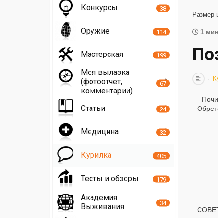
Конкурсы
38
Размер 
Оружие
114
1 мин
По
Мастерская
199
Моя вылазка
К
(фотоотчет,
67
комментарии)
Почи
Статьи
Обрет
24
Медицина
32
Курилка
405
Тесты и обзоры
179
Академия
34
Выживания
СОВ