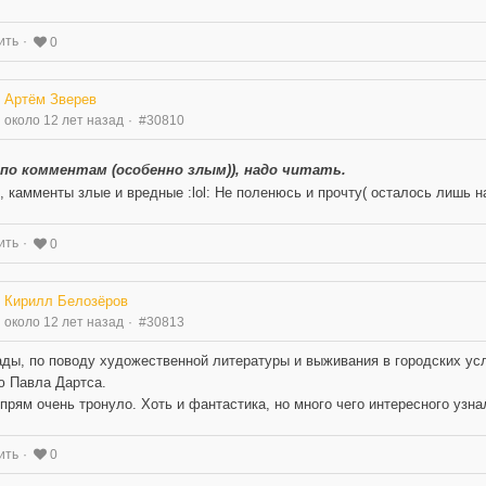
ить
0
Артём Зверев
около 12 лет назад
#30810
 по комментам (особенно злым)), надо читать.
, камменты злые и вредные :lol: Не поленюсь и прочту( осталось лишь най
ить
0
Кирилл Белозёров
около 12 лет назад
#30813
ды, по поводу художественной литературы и выживания в городских у
 Павла Дартса.
прям очень тронуло. Хоть и фантастика, но много чего интересного узна
ить
0