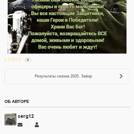
5
Результаты сезона 2025. Забор.
ОБ АВТОРЕ
serg12
Подписаться
serg12
на