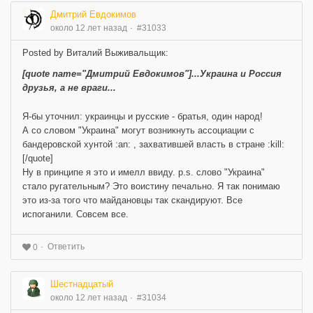
Дмитрий Евдокимов
около 12 лет назад
#31033
Posted by Виталий Выживальщик:
[quote name="Дмитрий Евдокимов"]...Украина и Россия
друзья, а не враги...
Я-бы уточнил: украинцы и русские - братья, один народ!
А со словом "Украина" могут возникнуть ассоциации с
бандеровской хунтой :an: , захватившей власть в стране :kill:
[/quote]
Ну в принципе я это и имелл ввиду. p.s. слово "Украина"
стало ругательным? Это воистину печально. Я так понимаю
это из-за того что майдановцы так скандируют. Все
испоганили. Совсем все.
Ответить
0
Шестнадцатый
около 12 лет назад
#31034