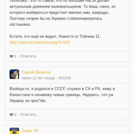
Политика - это то самое, что по большей части делает
актуальным движение выживальщиков. То бишь говно, из
которого выбираться предстоит именно нам, камрады.
Поэтому скорее бы на Украине стабилизировалась
обстановка.
Кстати, кто ещё не видел, Новости от Гоблина 11:
http://oper.ru/video/view.php?t=642
Ответить
0
Сергей Яковлев
около 12 лет назад
#31030
Вообще-то, я родился в СССР, служил в СА и РА, живу в
Казахстане и ненавижу новые границы. Надеюсь, что уж
Украину не прос*ём.
Ответить
0
Борис 34