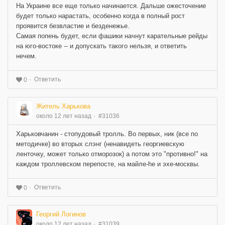
На Украине все еще только начинается. Дальше ожесточение
будет только нарастать, особенно когда в полный рост
проявится безвластие и безденежье.
Самая попень будет, если фашики начнут карательные рейды
на юго-востоке -- и допускать такого нельзя, и ответить
нечем.
Ответить
0
Житель Харькова
около 12 лет назад
#31036
Харьковчанин - стопудовый тролль. Во первых, ник (все по
методичке) во вторых слэнг (ненавидеть георгиевскую
ленточку, может только отморозок) а потом это "противно!" на
каждом троллевском перепосте, на майле-he и эхе-москвы.
Ответить
0
Георгий Логинов
около 12 лет назад
#31039