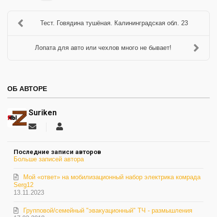
Тест. Говядина тушёная. Калининградская обл. 23
Лопата для авто или чехлов много не бывает!
ОБ АВТОРЕ
Suriken
Подписаться
Suriken
на
обновление
Последние записи авторов
автора
Больше записей автора
Мой «ответ» на мобилизационный набор электрика комрада
Serg12
13.11.2023
Групповой/семейный "эвакуационный" ТЧ - размышления