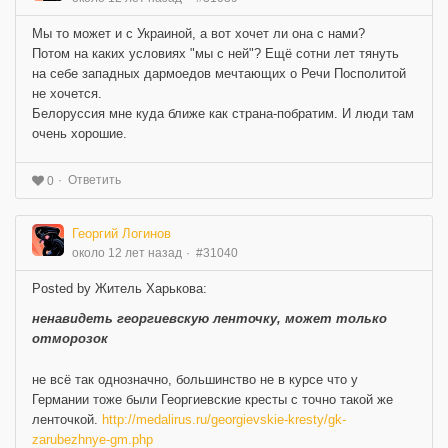
Мы то может и с Украиной, а вот хочет ли она с нами?
Потом на каких условиях "мы с ней"? Ещё сотни лет тянуть
на себе западных дармоедов мечтающих о Речи Посполитой
не хочется.
Белоруссия мне куда ближе как страна-побратим. И люди там
очень хорошие.
Ответить
0
Георгий Логинов
около 12 лет назад
#31040
Posted by Житель Харькова:
ненавидеть георгиевскую ленточку, может только
отморозок
не всё так однозначно, большинство не в курсе что у
Германии тоже были Георгиевские кресты с точно такой же
ленточкой.
http://medalirus.ru/georgievskie-kresty/gk-
zarubezhnye-gm.php