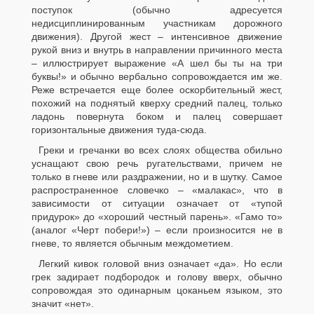
поступок (обычно адресуется
недисциплинированным участникам дорожного
движения). Другой жест – интенсивное движение
рукой вниз и внутрь в направлении причинного места
– иллюстрирует выражение «А шел бы ты на три
буквы!» и обычно вербально сопровождается им же.
Реже встречается еще более оскорбительный жест,
похожий на поднятый кверху средний палец, только
ладонь повернута боком и палец совершает
горизонтальные движения туда-сюда.
Греки и гречанки во всех слоях общества обильно
уснащают свою речь ругательствами, причем не
только в гневе или раздражении, но и в шутку. Самое
распространенное словечко – «малакас», что в
зависимости от ситуации означает от «тупой
придурок» до «хороший честный парень». «Гамо то»
(аналог «Черт побери!») – если произносится не в
гневе, то является обычным междометием.
Легкий кивок головой вниз означает «да». Но если
грек задирает подбородок и голову вверх, обычно
сопровождая это одинарным цоканьем языком, это
значит «нет».