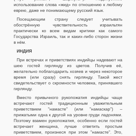
использование слова «жид» по отношению к любому
еврею, даже не понимающему русский язык.
Посещающим страну следует учитывать
обострённую чувствительность израильтян
практически ко всем видам критики как самого
Государства Израиль, так и каких-либо сторон жизни
в нём.
ИНДИЯ
При встречах и приветствиях индийцы надевают на
шею гостей гирлянду из цветов. Получив её,
желательно поблагодарить хозяев и через некоторое
время (или сразу) снять гирлянду. Такой жест
свидетельствует о скромности человека, принявшего
гирлянду.
Вместо привычного рукопожатия индийцы чаще
встречают гостей традиционным уважительным
приветствием "намасте" (или "намаскар") –
прижатыми одна к другой на уровне груди ладонями.
Поэтому взамен рукопожатия, особенно если гостей
встречает женщина, лучше ответить простым
приветствием, произнеся при этом "намасте". Это,