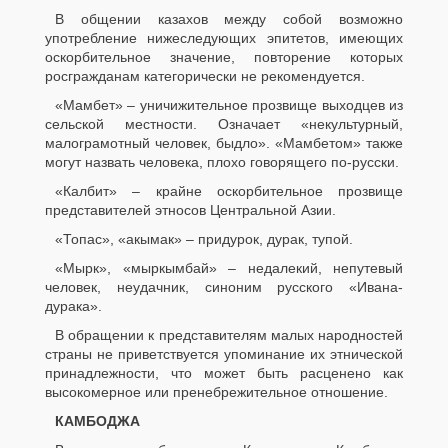
В общении казахов между собой возможно
употребление нижеследующих эпитетов, имеющих
оскорбительное значение, повторение которых
росгражданам категорически не рекомендуется.
«Мамбет» – уничижительное прозвище выходцев из
сельской местности. Означает «некультурный,
малограмотный человек, быдло». «Мамбетом» также
могут назвать человека, плохо говорящего по-русски.
«Калбит» – крайне оскорбительное прозвище
представителей этносов Центральной Азии.
«Топас», «акымак» – придурок, дурак, тупой.
«Мырк», «мыркымбай» – недалекий, непутевый
человек, неудачник, синоним русского «Ивана-
дурака».
В обращении к представителям малых народностей
страны не приветствуется упоминание их этнической
принадлежности, что может быть расценено как
высокомерное или пренебрежительное отношение.
КАМБОДЖА