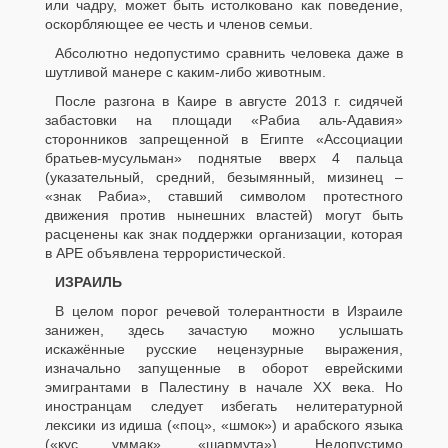
или чадру, может быть истолковано как поведение,
оскорбляющее ее честь и членов семьи.
Абсолютно недопустимо сравнить человека даже в
шутливой манере с каким-либо животным.
После разгона в Каире в августе 2013 г. сидячей
забастовки на площади «Рабиа аль-Адавия»
сторонников запрещенной в Египте «Ассоциации
братьев-мусульман» поднятые вверх 4 пальца
(указательный, средний, безымянный, мизинец –
«знак Рабиа», ставший символом протестного
движения против нынешних властей) могут быть
расценены как знак поддержки организации, которая
в АРЕ объявлена террористической.
ИЗРАИЛЬ
В целом порог речевой толерантности в Израиле
занижен, здесь зачастую можно услышать
искажённые русские нецензурные выражения,
изначально запущенные в оборот еврейскими
эмигрантами в Палестину в начале XX века. Но
иностранцам следует избегать нелитературной
лексики из идиша («поц», «шмок») и арабского языка
(«кус уммак», «шармута»). Недопустимо