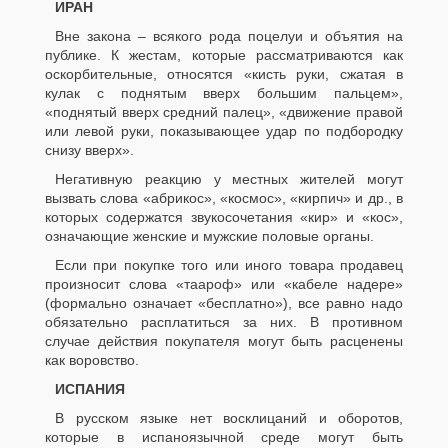
ИРАН
Вне закона – всякого рода поцелуи и объятия на
публике. К жестам, которые рассматриваются как
оскорбительные, относятся «кисть руки, сжатая в
кулак с поднятым вверх большим пальцем»,
«поднятый вверх средний палец», «движение правой
или левой руки, показывающее удар по подбородку
снизу вверх».
Негативную реакцию у местных жителей могут
вызвать слова «абрикос», «космос», «кирпич» и др., в
которых содержатся звукосочетания «кир» и «кос»,
означающие женские и мужские половые органы.
Если при покупке того или иного товара продавец
произносит слова «таароф» или «кабеле надере»
(формально означает «бесплатно»), все равно надо
обязательно расплатиться за них. В противном
случае действия покупателя могут быть расценены
как воровство.
ИСПАНИЯ
В русском языке нет восклицаний и оборотов,
которые в испаноязычной среде могут быть