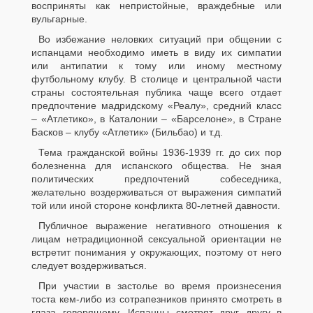
восприняты как непристойные, враждебные или
вульгарные.
Во избежание неловких ситуаций при общении с
испанцами необходимо иметь в виду их симпатии
или антипатии к тому или иному местному
футбольному клубу. В столице и центральной части
страны состоятельная публика чаще всего отдает
предпочтение мадридскому «Реалу», средний класс
– «Атлетико», в Каталонии – «Барселоне», в Стране
Басков – клубу «Атлетик» (Бильбао) и т.д.
Тема гражданской войны 1936-1939 гг. до сих пор
болезненна для испанского общества. Не зная
политических предпочтений собеседника,
желательно воздерживаться от выражения симпатий
той или иной стороне конфликта 80-летней давности.
Публичное выражение негативного отношения к
лицам нетрадиционной сексуальной ориентации не
встретит понимания у окружающих, поэтому от него
следует воздерживаться.
При участии в застолье во время произнесения
тоста кем-либо из сотрапезников принято смотреть в
глаза говорящему. Испанцы смотрят друг другу в