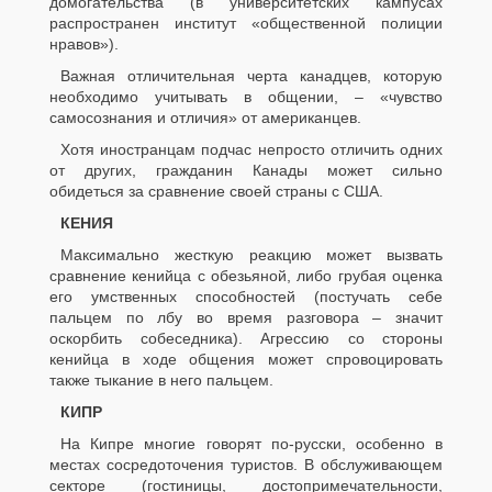
домогательства (в университетских кампусах
распространен институт «общественной полиции
нравов»).
Важная отличительная черта канадцев, которую
необходимо учитывать в общении, – «чувство
самосознания и отличия» от американцев.
Хотя иностранцам подчас непросто отличить одних
от других, гражданин Канады может сильно
обидеться за сравнение своей страны с США.
КЕНИЯ
Максимально жесткую реакцию может вызвать
сравнение кенийца с обезьяной, либо грубая оценка
его умственных способностей (постучать себе
пальцем по лбу во время разговора – значит
оскорбить собеседника). Агрессию со стороны
кенийца в ходе общения может спровоцировать
также тыкание в него пальцем.
КИПР
На Кипре многие говорят по-русски, особенно в
местах сосредоточения туристов. В обслуживающем
секторе (гостиницы, достопримечательности,