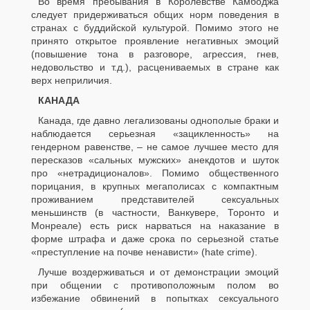
Во время пребывания в Королевстве Камбоджа
следует придерживаться общих норм поведения в
странах с буддийской культурой. Помимо этого не
принято открытое проявление негативных эмоций
(повышение тона в разговоре, агрессия, гнев,
недовольство и т.д.), расцениваемых в стране как
верх неприличия.
КАНАДА
Канада, где давно легализованы однополые браки и
наблюдается серьезная «зацикленность» на
гендерном равенстве, – не самое лучшее место для
пересказов «сальных мужских» анекдотов и шуток
про «нетрадиционалов». Помимо общественного
порицания, в крупных мегаполисах с компактным
проживанием представителей сексуальных
меньшинств (в частности, Ванкувере, Торонто и
Монреале) есть риск нарваться на наказание в
форме штрафа и даже срока по серьезной статье
«преступление на почве ненависти» (hate crime).
Лучше воздерживаться и от демонстрации эмоций
при общении с противоположным полом во
избежание обвинений в попытках сексуального