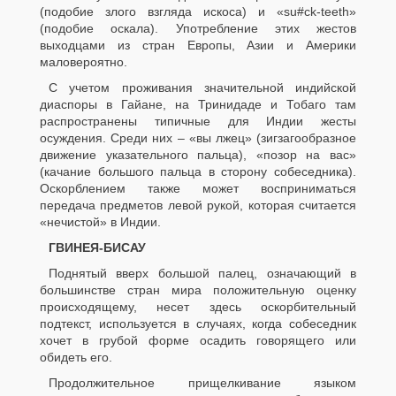
(подобие злого взгляда искоса) и «su#ck-teeth»
(подобие оскала). Употребление этих жестов
выходцами из стран Европы, Азии и Америки
маловероятно.
С учетом проживания значительной индийской
диаспоры в Гайане, на Тринидаде и Тобаго там
распространены типичные для Индии жесты
осуждения. Среди них – «вы лжец» (зигзагообразное
движение указательного пальца), «позор на вас»
(качание большого пальца в сторону собеседника).
Оскорблением также может восприниматься
передача предметов левой рукой, которая считается
«нечистой» в Индии.
ГВИНЕЯ-БИСАУ
Поднятый вверх большой палец, означающий в
большинстве стран мира положительную оценку
происходящему, несет здесь оскорбительный
подтекст, используется в случаях, когда собеседник
хочет в грубой форме осадить говорящего или
обидеть его.
Продолжительное прищелкивание языком