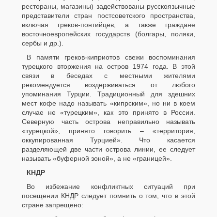
рестораны, магазины) задействованы русскоязычные
представители стран постсоветского пространства,
включая греков-понтийцев, а также граждане
восточноевропейских государств (болгары, поляки,
сербы и др.).
В памяти греков-киприотов свежи воспоминания
турецкого вторжения на остров 1974 года. В этой
связи в беседах с местными жителями
рекомендуется воздерживаться от любого
упоминания Турции. Традиционный для здешних
мест кофе надо называть «кипрским», но ни в коем
случае не «турецким», как это принято в России.
Северную часть острова неправильно называть
«турецкой», принято говорить – «территория,
оккупированная Турцией». Что касается
разделяющей две части острова линии, ее следует
называть «буферной зоной», а не «границей».
КНДР
Во избежание конфликтных ситуаций при
посещении КНДР следует помнить о том, что в этой
стране запрещено: