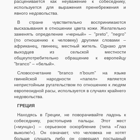
расценивается как неуважение к собеседнику,
используется для выражения пренебрежения и
явного недовольства.
В стране чувствительно воспринимаются
высказывания в отношении цвета кожи. Желательно
заменять определение «черный» – "preto", "negro"
(по отношению к человеку) другими словами –
африканец, гвинеец, местный житель. Однако для
выходцев из сельской местности
общеупотребительно обращение к европейцу
"branco" – «белый».
Словосочетание "branco n'boum" на языке
гвинейской народности «папел» является
непристойным ругательством по отношению к людям
европеоидной расы, используется в случаях крайнего
недовольства.
ГРЕЦИЯ
Находясь в Греции, не поворачивайте ладонь к
собеседнику, растопырив пальцы. Этот жест
(«мунца») – серьезное оскорбление (типа «Глаз
выколю!»). Он означает, что человека не хотят
больше слушать либо он совершил постыдный