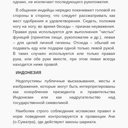
однако, не исключает последующего рукопожатия.
В общении индийцы нередко покачивают головой из
стороны в сторону, что следует рассматривать как
жест одобрения и удовлетворения. Сидеть, положив
ногу на ногу, во время беседы – признак неуважения.
Правая рука используется для выполнения "чистых"
функций (принятие пищи, рукопожатие и др.), левая
– для целей личной гигиены. Отсюда – обычай не
подавать еду или подарки одной только левой рукой.
В таких случаях используется или только правая
рука, или обе руки вместе, при этом левая всегда
находится ниже правой.
ИНДОНЕЗИЯ
Недопустимы публичные высказывания, жесты и
изображения, которые могут быть интерпретированы
как оскорбление президента и правительства
Индонезии или как надругательство над
государственной символикой.
Наиболее строго соблюдение исламских правил и
норм поведения контролируется в провинции Аче
(о.Суматра), где действуют законы шариата.