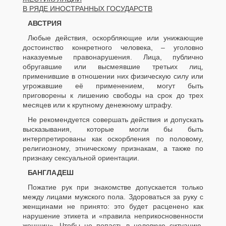
В РЯДЕ ИНОСТРАННЫХ ГОСУДАРСТВ
АВСТРИЯ
Любые действия, оскорбляющие или унижающие
достоинство конкретного человека, – уголовно
наказуемые правонарушения. Лица, публично
обругавшие или высмеявшие третьих лиц,
применившие в отношении них физическую силу или
угрожавшие её применением, могут быть
приговорены к лишению свободы на срок до трех
месяцев или к крупному денежному штрафу.
Не рекомендуется совершать действия и допускать
высказывания, которые могли бы быть
интерпретированы как оскорбления по половому,
религиозному, этническому признакам, а также по
признаку сексуальной ориентации.
БАНГЛАДЕШ
Пожатие рук при знакомстве допускается только
между лицами мужского пола. Здороваться за руку с
женщинами не принято: это будет расценено как
нарушение этикета и «правила неприкосновенности
женщин». Чтобы не попасть в неловкую ситуацию,