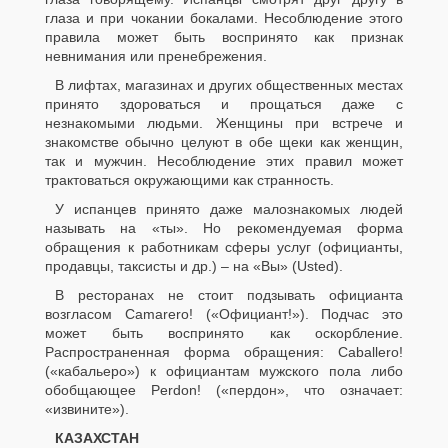
глаза и при чокании бокалами. Несоблюдение этого
правила может быть воспринято как признак
невнимания или пренебрежения.
В лифтах, магазинах и других общественных местах
принято здороваться и прощаться даже с
незнакомыми людьми. Женщины при встрече и
знакомстве обычно целуют в обе щеки как женщин,
так и мужчин. Несоблюдение этих правил может
трактоваться окружающими как странность.
У испанцев принято даже малознакомых людей
называть на «ты». Но рекомендуемая форма
обращения к работникам сферы услуг (официанты,
продавцы, таксисты и др.) – на «Вы» (Usted).
В ресторанах не стоит подзывать официанта
возгласом Camarero! («Официант!»). Подчас это
может быть воспринято как оскорбление.
Распространенная форма обращения: Caballero!
(«кабальеро») к официантам мужского пола либо
обобщающее Perdon! («пердон», что означает:
«извините»).
КАЗАХСТАН