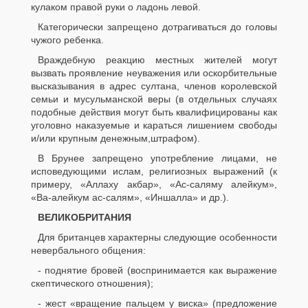
кулаком правой руки о ладонь левой.
Категорически запрещено дотрагиваться до головы
чужого ребенка.
Враждебную реакцию местных жителей могут
вызвать проявление неуважения или оскорбительные
высказывания в адрес султана, членов королевской
семьи и мусульманской веры (в отдельных случаях
подобные действия могут быть квалифицированы как
уголовно наказуемые и караться лишением свободы
и/или крупным денежным,штрафом).
В Брунее запрещено употребление лицами, не
исповедующими ислам, религиозных выражений (к
примеру, «Аллаху акбар», «Ас-саляму алейкум»,
«Ва-алейкум ас-салям», «Иншалла» и др.).
ВЕЛИКОБРИТАНИЯ
Для британцев характерны следующие особенности
невербального общения:
- поднятие бровей (воспринимается как выражение
скептического отношения);
- жест «вращение пальцем у виска» (предложение