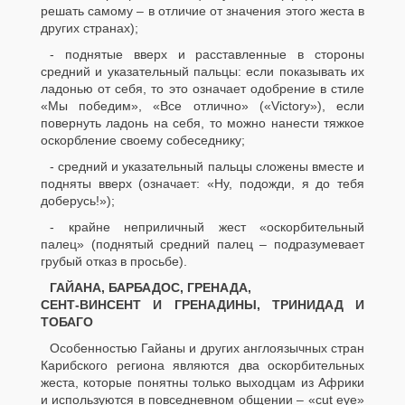
решать самому – в отличие от значения этого жеста в
других странах);
- поднятые вверх и расставленные в стороны
средний и указательный пальцы: если показывать их
ладонью от себя, то это означает одобрение в стиле
«Мы победим», «Все отлично» («Victory»), если
повернуть ладонь на себя, то можно нанести тяжкое
оскорбление своему собеседнику;
- средний и указательный пальцы сложены вместе и
подняты вверх (означает: «Ну, подожди, я до тебя
доберусь!»);
- крайне неприличный жест «оскорбительный
палец» (поднятый средний палец – подразумевает
грубый отказ в просьбе).
ГАЙАНА, БАРБАДОС, ГРЕНАДА,
СЕНТ-ВИНСЕНТ И ГРЕНАДИНЫ, ТРИНИДАД И
ТОБАГО
Особенностью Гайаны и других англоязычных стран
Карибского региона являются два оскорбительных
жеста, которые понятны только выходцам из Африки
и используются в повседневном общении – «cut еуе»