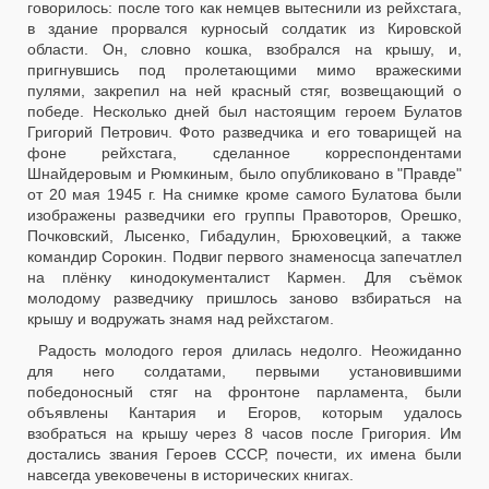
говорилось: после того как немцев вытеснили из рейхстага,
в здание прорвался курносый солдатик из Кировской
области. Он, словно кошка, взобрался на крышу, и,
пригнувшись под пролетающими мимо вражескими
пулями, закрепил на ней красный стяг, возвещающий о
победе. Несколько дней был настоящим героем Булатов
Григорий Петрович. Фото разведчика и его товарищей на
фоне рейхстага, сделанное корреспондентами
Шнайдеровым и Рюмкиным, было опубликовано в "Правде"
от 20 мая 1945 г. На снимке кроме самого Булатова были
изображены разведчики его группы Правоторов, Орешко,
Почковский, Лысенко, Гибадулин, Брюховецкий, а также
командир Сорокин. Подвиг первого знаменосца запечатлел
на плёнку кинодокументалист Кармен. Для съёмок
молодому разведчику пришлось заново взбираться на
крышу и водружать знамя над рейхстагом.
Радость молодого героя длилась недолго. Неожиданно
для него солдатами, первыми установившими
победоносный стяг на фронтоне парламента, были
объявлены Кантария и Егоров, которым удалось
взобраться на крышу через 8 часов после Григория. Им
достались звания Героев СССР, почести, их имена были
навсегда увековечены в исторических книгах.