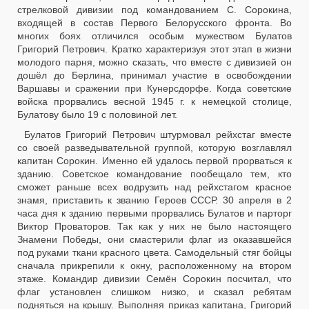
стрелковой дивизии под командованием С. Сорокина,
входящей в состав Первого Белорусского фронта. Во
многих боях отличился особым мужеством Булатов
Григорий Петрович. Кратко характеризуя этот этап в жизни
молодого парня, можно сказать, что вместе с дивизией он
дошёл до Берлина, принимал участие в освобождении
Варшавы и сражении при Кунерсдорфе. Когда советские
войска прорвались весной 1945 г. к немецкой столице,
Булатову было 19 с половиной лет.
Булатов Григорий Петрович штурмовал рейхстаг вместе
со своей разведывательной группой, которую возглавлял
капитан Сорокин. Именно ей удалось первой прорваться к
зданию. Советское командование пообещало тем, кто
сможет раньше всех водрузить над рейхстагом красное
знамя, приставить к званию Героев СССР. 30 апреля в 2
часа дня к зданию первыми прорвались Булатов и парторг
Виктор Проваторов. Так как у них не было настоящего
Знамени Победы, они смастерили флаг из оказавшейся
под руками ткани красного цвета. Самодельный стяг бойцы
сначала прикрепили к окну, расположенному на втором
этаже. Командир дивизии Семён Сорокин посчитал, что
флаг установлен слишком низко, и сказал ребятам
подняться на крышу. Выполняя приказ капитана, Григорий