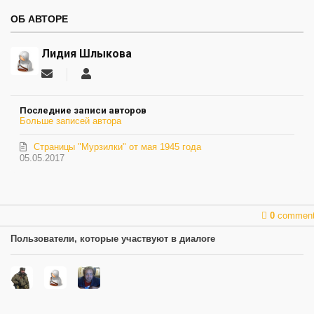
ОБ АВТОРЕ
Лидия Шлыкова
Подписаться
Лидия
на
Шлыкова
обновление
Последние записи авторов
автора
Больше записей автора
Страницы "Мурзилки" от мая 1945 года
05.05.2017
0
commen
Пользователи, которые участвуют в диалоге