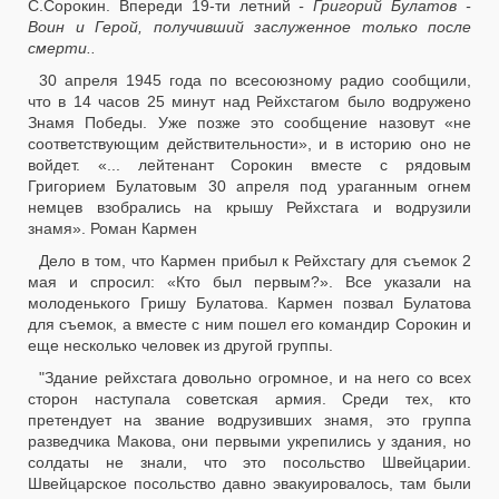
С.Сорокин. Впереди 19-ти летний
- Григорий Булатов -
Воин и Герой, получивший заслуженное только после
смерти..
30 апреля 1945 года по всесоюзному радио сообщили,
что в 14 часов 25 минут над Рейхстагом было водружено
Знамя Победы. Уже позже это сообщение назовут «не
соответствующим действительности», и в историю оно не
войдет. «... лейтенант Сорокин вместе с рядовым
Григорием Булатовым 30 апреля под ураганным огнем
немцев взобрались на крышу Рейхстага и водрузили
знамя». Роман Кармен
Дело в том, что Кармен прибыл к Рейхстагу для съемок 2
мая и спросил: «Кто был первым?». Все указали на
молоденького Гришу Булатова. Кармен позвал Булатова
для съемок, а вместе с ним пошел его командир Сорокин и
еще несколько человек из другой группы.
"Здание рейхстага довольно огромное, и на него со всех
сторон наступала советская армия. Среди тех, кто
претендует на звание водрузивших знамя, это группа
разведчика Макова, они первыми укрепились у здания, но
солдаты не знали, что это посольство Швейцарии.
Швейцарское посольство давно эвакуировалось, там были