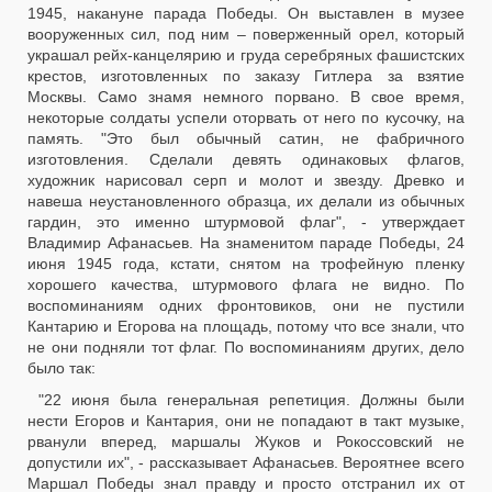
1945, накануне парада Победы. Он выставлен в музее
вооруженных сил, под ним – поверженный орел, который
украшал рейх-канцелярию и груда серебряных фашистских
крестов, изготовленных по заказу Гитлера за взятие
Москвы. Само знамя немного порвано. В свое время,
некоторые солдаты успели оторвать от него по кусочку, на
память. "Это был обычный сатин, не фабричного
изготовления. Сделали девять одинаковых флагов,
художник нарисовал серп и молот и звезду. Древко и
навеша неустановленного образца, их делали из обычных
гардин, это именно штурмовой флаг", - утверждает
Владимир Афанасьев. На знаменитом параде Победы, 24
июня 1945 года, кстати, снятом на трофейную пленку
хорошего качества, штурмового флага не видно. По
воспоминаниям одних фронтовиков, они не пустили
Кантарию и Егорова на площадь, потому что все знали, что
не они подняли тот флаг. По воспоминаниям других, дело
было так:
"22 июня была генеральная репетиция. Должны были
нести Егоров и Кантария, они не попадают в такт музыке,
рванули вперед, маршалы Жуков и Рокоссовский не
допустили их", - рассказывает Афанасьев. Вероятнее всего
Маршал Победы знал правду и просто отстранил их от