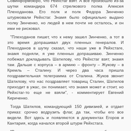
Совинформбюро, что Рейхстаг взят. А все произошло из-за
шутки командира 674 стрелкового полка Алексея
Плеходанова. Его полк и полк Федора Зинченко
штурмовали Рейхстаг. Знамя было официально выдано
полку Зинченко, но людей в нем почти не осталось, и он
ими не рисковал.
"Плеходанов пишет, что к нему зашел Зинченко, а тот в
это время допрашивал двух пленных генералов. И
Плеходанов в шутку сказал, что наши уже в Рейхстаге,
знамя подняли, я уже пленных допрашиваю. Зинченко
побежал докладывать Шатилову, что Рейхстаг взят, знамя
там. Дальше с корпуса – в армию – фронту – Жукову – в
Кремль – Сталину. И через два часа пришла
поздравительная телеграмма от Сталина. Жуков звонит
Шатилову, что нас поздравляет товарищ Сталин, Шатилов
приходит в ужас, он понимает, что знамя может и стоит, но
Рейхстаг-то еще не взяли", - комментирует Евгений
Кириченко.
Тогда Шатилов, командующий 150 дивизией, и отдает
приказ: срочно водрузить флаг, да так, чтобы его все
видели. Вот здесь и появляются в документах Егоров и
Кантария, когда начался второй штурм Рейхстага.