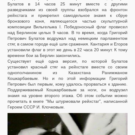
Булатов в 14 часов 25 минут вместе с другими
разведчиками из своей группы взобрался на фронтон
рейхстага и прикрепил самодельное знамя к сбруе
бронзового коня, являющегося частью скульптурной
композиции Вильгельма I. Победоносный флаг провисел
над Берлином целых 9 часов. В то время, когда Григорий
Петрович Булатов водружал над немецким парламентом
стяг, в самом городе ещё шли сражения. Кантария и Егоров
установили флаг в этот же день в 22 часа 20 минут. К тому
времени бои за Берлин закончились.
Существует ещё одна версия, по которой Булатов
установил красный стяг на рейхстаге вместе со своим
однополчанином из Казахстана Рахимжаном
Кошкарбаевым. Но и по этой информации Григорий
Петрович был первым, кому удалось прорваться к зданию.
Поддерживаемый Кошкарбаевым за ноги, он водрузил
знамя на уровне второго этажа. Об этом событии можно
прочитать в книге "Мы штурмовали рейхстаг", написанной
Героем СССР И. Клочковым.