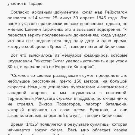
участия в Параде.
Согласно архивным документам, флаг над Рейхстагом
появился в 14 часов 25 минут 30 апреля 1945 года. Это
время указано практически во всех донесениях, однако, по
мнению Евгения Кириченко это и вызывает подозрения. "Я
перестал верить послевоенным донесениям, когда увидел,
что они все подгоняются под одну дату и одно время,
которую сообщили в Кремль", - говорит Евгений Кириченко.
Вот что выяснилось из мемуаров командиров, которые
штурмовали Рейхстаг: "Флаг удалось установить еще утром
30-го, и сделали это не Егоров и Кантария".
"Соколов со своими разведчиками сумел преодолеть это
небольшое расстояние, где-то 150 метров, на большой
скорости. Немцы ощетинились пулеметами и автоматами с
западной стороны, а мы штурмовали с восточной.
Гарнизонный Рейхстага скрылся в подвале, по окнам никто
не стрелял. Виктор Провоторов, парторг батальона,
который подсадил на свои плечи Булатова, и они
закрепили знамя на оконной статуе", - говорит Кириченко.
Время "14:25" появляется в результате сумятицы, которая
начинается вокруг флага. Весь мир облетает сводка