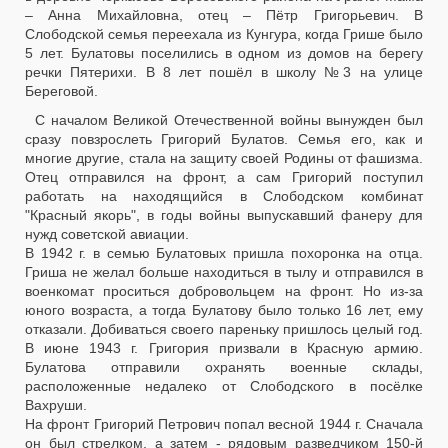
– Анна Михайловна, отец – Пётр Григорьевич. В
Слободской семья переехала из Кунгура, когда Грише было
5 лет. Булатовы поселились в одном из домов на берегу
речки Пятерихи. В 8 лет пошёл в школу №3 на улице
Береговой.
С началом Великой Отечественной войны вынужден был
сразу повзрослеть Григорий Булатов. Семья его, как и
многие другие, стала на защиту своей Родины от фашизма.
Отец отправился на фронт, а сам Григорий поступил
работать на находящийся в Слободском комбинат
"Красный якорь", в годы войны выпускавший фанеру для
нужд советской авиации.
В 1942 г. в семью Булатовых пришла похоронка на отца.
Гриша не желал больше находиться в тылу и отправился в
военкомат проситься добровольцем на фронт. Но из-за
юного возраста, а тогда Булатову было только 16 лет, ему
отказали. Добиваться своего пареньку пришлось целый год.
В июне 1943 г. Григория призвали в Красную армию.
Булатова отправили охранять военные склады,
расположенные недалеко от Слободского в посёлке
Вахруши.
На фронт Григорий Петрович попал весной 1944 г. Сначала
он был стрелком, а затем - рядовым разведчиком 150-й