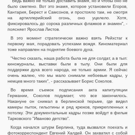
"Ведь важно не только доставить знамя, но и чтобы оно не
было сметено. Вот это знамя, которое установили Егоров,
Кантария, Берест и Самсонов, и простояло там, не смотря
на артиллерийский огонь, оно уцелело. Хотя,
фиксировалось до сорока различных флажков и знамен", -
поясняет Ярослав Листов.
В это момент стратегически важно взять Рейхстаг к
первому мая, порадовать успехами вождя. Киноматериал
тоже направлен на поднятие боевого духа.
"Честно сказать, наша работа была не для солдат, а в тыл:
киножурналы, выставки были в тылу. Они были для
поддержки духа всего народа, не только армии. Я сейчас
очень жалею, что мы мало снимали небоевые кадры, у
немцев много таких", - рассказывает Борис Соколов.
Во время съемок подписания акта капитуляции
Германии, Соколов подумает, что все закончилось.
Накануне он снимал в берлинской тюрьме, где видел
камеры пыток, гильотины и ряд крюков, прикрепленных к
потолку. Эти документальные кадры позже войдут в фильм
Тарковского "Иваново детство".
Когда начался штурм Берлина, туда вызвался поехать и
фотокорреспондент Евгений Халдей. Он захватил с собой