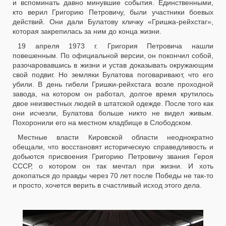
и вспоминать давно минувшие события. Единственными,
кто верил Григорию Петровичу, были участники боевых
действий. Они дали Булатову кличку «Гришка-рейхстаг»,
которая закрепилась за ним до конца жизни.
19 апреля 1973 г. Григория Петровича нашли
повешенным. По официальной версии, он покончил собой,
разочаровавшись в жизни и устав доказывать окружающим
свой подвиг. Но земляки Булатова поговаривают, что его
убили. В день гибели Гришки-рейхстага возле проходной
завода, на котором он работал, долгое время крутилось
двое неизвестных людей в штатской одежде. После того как
они исчезли, Булатова больше никто не видел живым.
Похоронили его на местном кладбище в Слободском.
Местные власти Кировской области неоднократно
обещали, что восстановят историческую справедливость и
добьются присвоения Григорию Петровичу звания Героя
СССР, о котором он так мечтал при жизни. И хоть
докопаться до правды через 70 лет после Победы не так-то
и просто, хочется верить в счастливый исход этого дела.