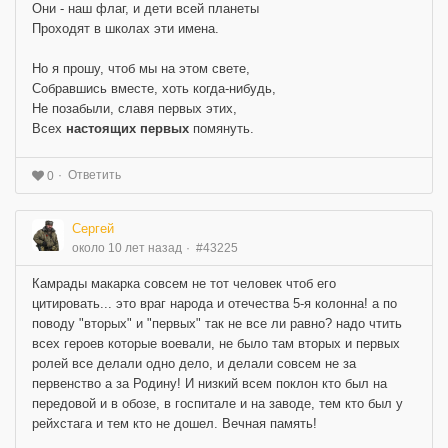
Они - наш флаг, и дети всей планеты
Проходят в школах эти имена.
Но я прошу, чтоб мы на этом свете,
Собравшись вместе, хоть когда-нибудь,
Не позабыли, славя первых этих,
Всех
настоящих первых
помянуть.
Ответить
0
Сергей
около 10 лет назад
#43225
Камрады макарка совсем не тот человек чтоб его
цитировать... это враг народа и отечества 5-я колонна! а по
поводу "вторых" и "первых" так не все ли равно? надо чтить
всех героев которые воевали, не было там вторых и первых
ролей все делали одно дело, и делали совсем не за
первенство а за Родину! И низкий всем поклон кто был на
передовой и в обозе, в госпитале и на заводе, тем кто был у
рейхстага и тем кто не дошел. Вечная память!