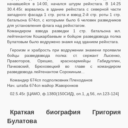
начавшейся в 14:00, начался штурм рейхстага. В 14:25
30.4.45г. ворвались в здание рейхстага с северной части
западного фасада 1 стр. рота и взвод 2-й стр. роты 1 стр.
батальона 674сп, с которыми было 6 человек разведчиков
для установления флага над рейхстагом.
Командиром взвода разведки 1 стр. батальона мл.
лейтенантом Кошкарбаевым и бойцом разведвзвода полка
Булатовым было водружено знамя над зданием рейхстага.
Героизм и храбрость при водружении знамени проявили
бойцы разведвзвода полка: ст. сержант Лысенко,
Правоторов, Орешко, красноармейцы Габидуллин,
Пачковский, Брюховецкий во главе с командиром
разведвзвода лейтенантом Сорокиным...
Командир 674сп подполковник Плеходанов
Нач. штаба 674сп майор Жаворонков
02.5.45г. [ЦАМО, ф.1380(150СИД), оп.1, д.56, лл.123-124]
Краткая биография Григория
Булатова