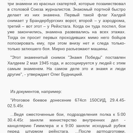
три знамени из красных скатертей, которые позаимствовал
в столовой Союза журналистов. Знакомый портной быстро
делает из них знамена. Первый такой флаг Халдей
снимает у Брандербургских ворот, второй – у аэродрома,
третий – вот этот – у Рейхстага. Когда он туда поспел, бои
уже закончились, знамена развевались на всех этажах.
Тогда он просит первых проходивших мимо него бойцов
попозировать ему, при этом внизу нет и следа только-
только затихшего боя. Мирно разъезжают машины.
"Этот знаменитый снимок "Знамя Победы" поставлен
Халдеем 2 мая 1945 года, и ассоциируется у людей с этим
самым знаменем. На самом деле это и знамя и люди
другие", - утверждает Олег Будницкий.
Из документов, например:
"Итоговое боевое донесение 674сп 150СИД, 29.4.45-
02.5.45г.
...Ведя ожесточенные бои, подразделения полка к 5:00
30.4.45г. заняли министерство внутренних дел -
канцелярию Гиммлера и к 9:00 заняли исходный рубеж
перед штурмом рейхстага. ...После артподготовки,