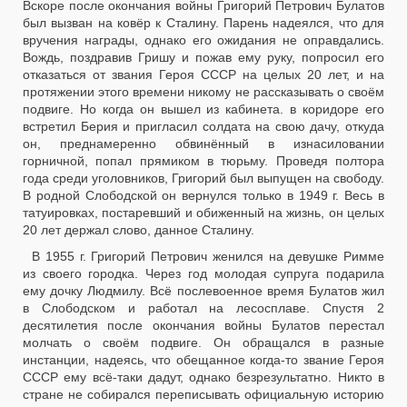
Вскоре после окончания войны Григорий Петрович Булатов
был вызван на ковёр к Сталину. Парень надеялся, что для
вручения награды, однако его ожидания не оправдались.
Вождь, поздравив Гришу и пожав ему руку, попросил его
отказаться от звания Героя СССР на целых 20 лет, и на
протяжении этого времени никому не рассказывать о своём
подвиге. Но когда он вышел из кабинета. в коридоре его
встретил Берия и пригласил солдата на свою дачу, откуда
он, преднамеренно обвинённый в изнасиловании
горничной, попал прямиком в тюрьму. Проведя полтора
года среди уголовников, Григорий был выпущен на свободу.
В родной Слободской он вернулся только в 1949 г. Весь в
татуировках, постаревший и обиженный на жизнь, он целых
20 лет держал слово, данное Сталину.
В 1955 г. Григорий Петрович женился на девушке Римме
из своего городка. Через год молодая супруга подарила
ему дочку Людмилу. Всё послевоенное время Булатов жил
в Слободском и работал на лесосплаве. Спустя 2
десятилетия после окончания войны Булатов перестал
молчать о своём подвиге. Он обращался в разные
инстанции, надеясь, что обещанное когда-то звание Героя
СССР ему всё-таки дадут, однако безрезультатно. Никто в
стране не собирался переписывать официальную историю