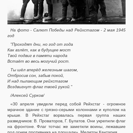
На фото - Салют Победы над Рейхстагом - 2 мая 1945
год
"Проходят дни, но год от года
Как взлёт, как в будущее мост
Твой подвиг в памяти народа
Встаёт во весь могучий рост.
Ты шёл вперёд железным шагом,
Отбросив сон, забыв покой,
И над пылающим рейхстагом
Воздвигнут флаг твоей рукой."
/Алексей Сурков/
«30 апреля увидели перед собой Рейхстаг - огромное
мрачное здание с грязно-серыми колоннами и куполом на
крыше. В Рейхстаг ворвалась первая группа наших
разведчиков: В. Проваторов, Г. Булатов. Они укрепили флаг
на фронтоне. Флаг тотчас же заметили воины, лежавшие
под огнем противника на площади». Мелитон Кантария